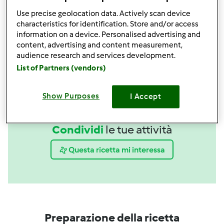
acquista
Use precise geolocation data. Actively scan device
characteristics for identification. Store and/or access
Boccale Completo TM6
information on a device. Personalised advertising and
acquista
content, advertising and content measurement,
audience research and services development.
List of Partners (vendors)
Show Purposes
I Accept
Condividi
le tue attività
Questa ricetta mi interessa
Preparazione della ricetta