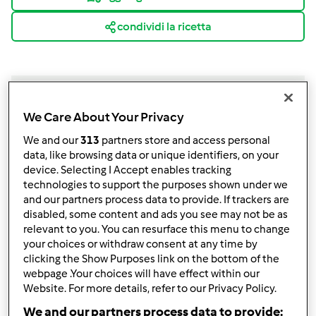
condividi la ricetta
We Care About Your Privacy
Ingredienti
We and our
313
partners store and access personal
data, like browsing data or unique identifiers, on your
500
g
patate - latte p.s. quanto basta - burro 50 g
device. Selecting I Accept enables tracking
- 50 g parmigiano/grana - 2 tuorli d'uovo . una
technologies to support the purposes shown under we
presa di noce moscata – sale
and our partners process data to provide. If trackers are
Aggiungi alla lista della spesa
disabled, some content and ads you see may not be as
relevant to you. You can resurface this menu to change
your choices or withdraw consent at any time by
clicking the Show Purposes link on the bottom of the
webpage .Your choices will have effect within our
Accessori che ti serviranno
Website. For more details, refer to our Privacy Policy.
Spatola
We and our partners process data to provide: