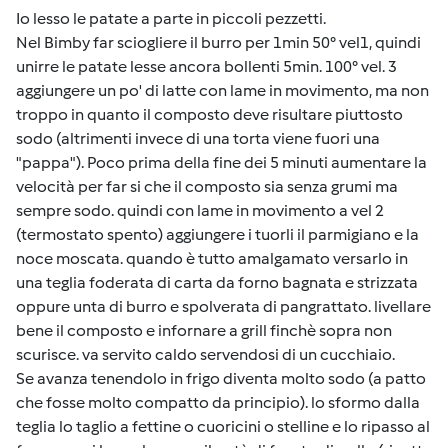
Io lesso le patate a parte in piccoli pezzetti.
Nel Bimby far sciogliere il burro per 1min 50° vel1, quindi
unirre le patate lesse ancora bollenti 5min. 100° vel. 3
aggiungere un po' di latte con lame in movimento, ma non
troppo in quanto il composto deve risultare piuttosto
sodo (altrimenti invece di una torta viene fuori una
"pappa"). Poco prima della fine dei 5 minuti aumentare la
velocità per far si che il composto sia senza grumi ma
sempre sodo. quindi con lame in movimento a vel 2
(termostato spento) aggiungere i tuorli il parmigiano e la
noce moscata. quando è tutto amalgamato versarlo in
una teglia foderata di carta da forno bagnata e strizzata
oppure unta di burro e spolverata di pangrattato. livellare
bene il composto e infornare a grill finchè sopra non
scurisce. va servito caldo servendosi di un cucchiaio.
Se avanza tenendolo in frigo diventa molto sodo (a patto
che fosse molto compatto da principio). lo sformo dalla
teglia lo taglio a fettine o cuoricini o stelline e lo ripasso al