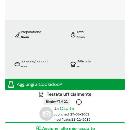
Preparazione
Total
0min
0min
porzione/porzioni
Difficoltà
--
--
--
Testata ufficialmente
Bimby ® TM 21
da
Ospite
published: 27-06-2002
modificata: 11-12-2012
Aggiungi alle mie raccolte