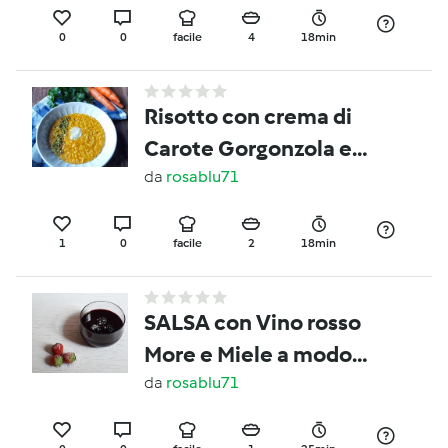
0
0
facile
4
18min
Risotto con crema di
Carote Gorgonzola e
granella di pistacchi
da
rosablu71
(Per 2 Persone )
1
0
facile
2
18min
SALSA con Vino rosso
More e Miele a modo
mio (contest creme
da
rosablu71
dolci)