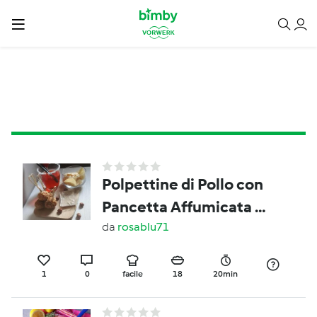
Polpettine di Pollo con
Pancetta Affumicata e
granella di Nocciole a
da
rosablu71
modo mio (Contest
Stuzzichini per
1
0
facile
18
20min
Aperitivo )