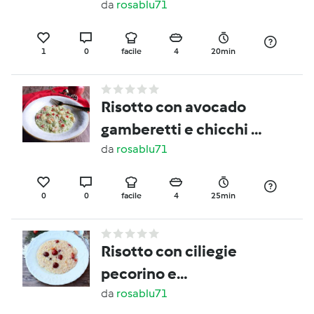
da
rosablu71
1
0
facile
4
20min
Risotto con avocado
gamberetti e chicchi di
melograno
da
rosablu71
0
0
facile
4
25min
Risotto con ciliegie
pecorino e
lime(contest ciliegie )
da
rosablu71