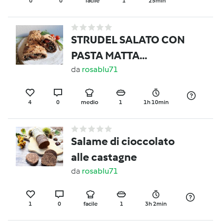
0
0
facile
1
25min
STRUDEL SALATO CON
PASTA MATTA
INTEGRALE E CAVOLO
da
rosablu71
NERO TONNO
FORMAGGIO
4
0
medio
1
1h 10min
SPALMABILE E
POMODORI SECCHI
Salame di cioccolato
CONTEST STRUDEL
alle castagne
da
rosablu71
1
0
facile
1
3h 2min