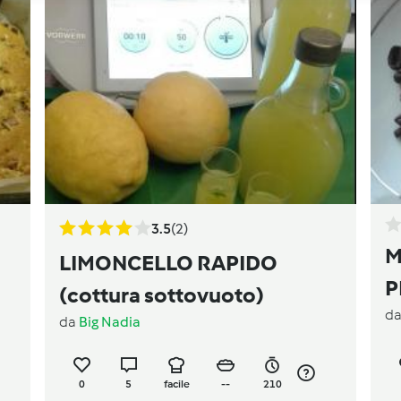
3.5
(2)
MA
LIMONCELLO RAPIDO
P
(cottura sottovuoto)
d
A
da
Big Nadia
0
5
facile
--
210