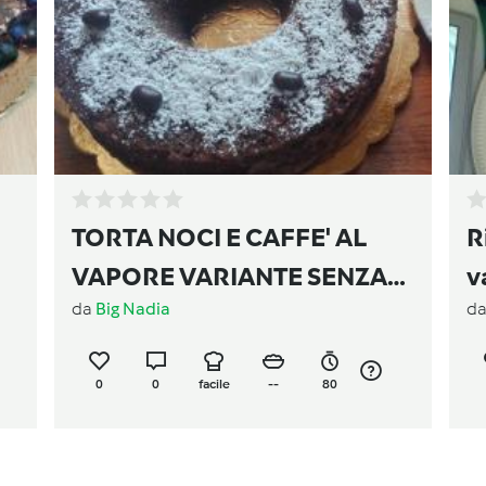
TORTA NOCI E CAFFE' AL
R
VAPORE VARIANTE SENZA
v
da
Big Nadia
d
LATTOSIO E CAFFE'
ESPRESSO
0
0
facile
--
80