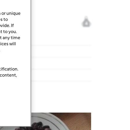
a or unique
es to
4
ide. If
t to you.
t any time
ces will
.
ovuoto)
ovuoto)
ification.
 content,
cetta