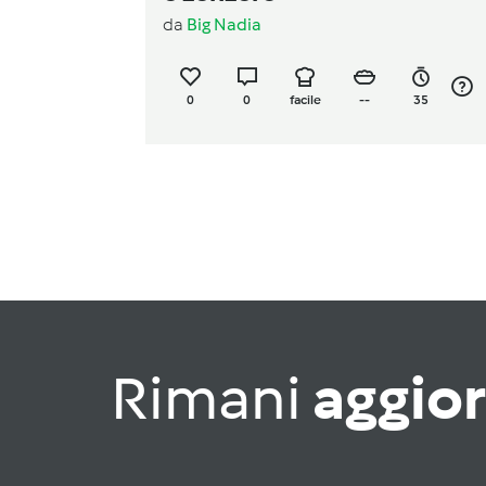
da
Big Nadia
0
0
facile
--
35
Rimani
aggio