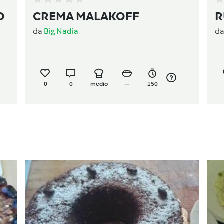
CREMA MALAKOFF
R
da
Big Nadia
d
0
0
medio
--
150