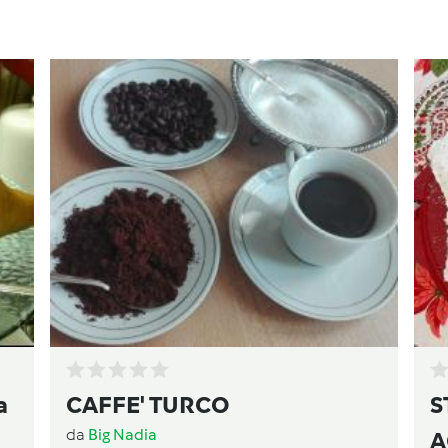
a
CAFFE' TURCO
S
da
Big Nadia
A