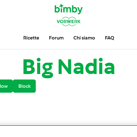
Ricette
Forum
Chi siamo
FAQ
Big Nadia
low
Block