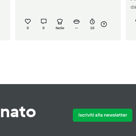
d
R
0
0
facile
--
10
rnato
Iscriviti alla newsletter