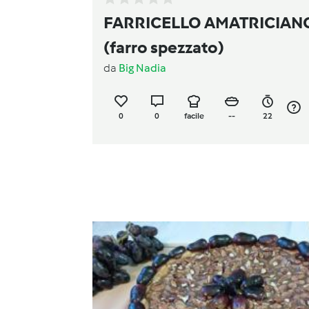
FARRICELLO AMATRICIANO
(farro spezzato)
da
Big Nadia
0
0
facile
--
22