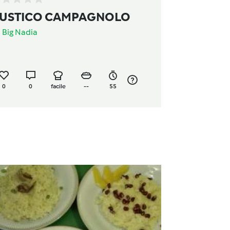
USTICO CAMPAGNOLO
a
Big Nadia
0
0
facile
--
55