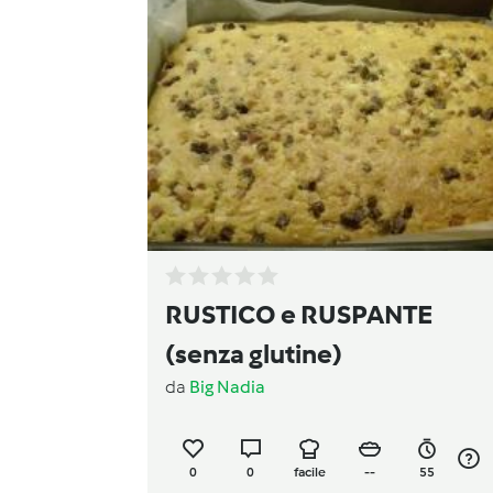
RUSTICO e RUSPANTE
(senza glutine)
da
Big Nadia
0
0
facile
--
55