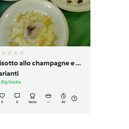
isotto allo champagne e ...
arianti
a
Big Nadia
0
0
facile
--
40