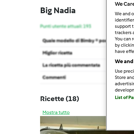
We Care
Big Nadia
We and 
identifie
Punti utente attuali: 193
support t
trackers 
You can r
Quale modello di Bimby ® possiedi ?
by clicki
have effe
Miglior ricetta
We and 
La ricetta più commentata
Use preci
Commenti
Store and
advertis
develop
Ricette
(18)
List of P
Mostra tutto