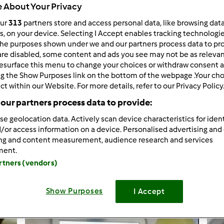
 About Your Privacy
our
313
partners store and access personal data, like browsing dat
rs, on your device. Selecting I Accept enables tracking technologi
he purposes shown under we and our partners process data to prov
are disabled, some content and ads you see may not be as relevan
esurface this menu to change your choices or withdraw consent a
tm6
ng the Show Purposes link on the bottom of the webpage .Your choi
ct within our Website. For more details, refer to our Privacy Policy
LIMONCELLO RAPIDO (cottura sott
our partners process data to provide:
LIMONCELLO RAPIDO (cottura sott
se geolocation data. Actively scan device characteristics for ident
14
/or access information on a device. Personalised advertising and
ing and content measurement, audience research and services
ment.
Crea nuova ri
artners (vendors)
Show Purposes
I Accept