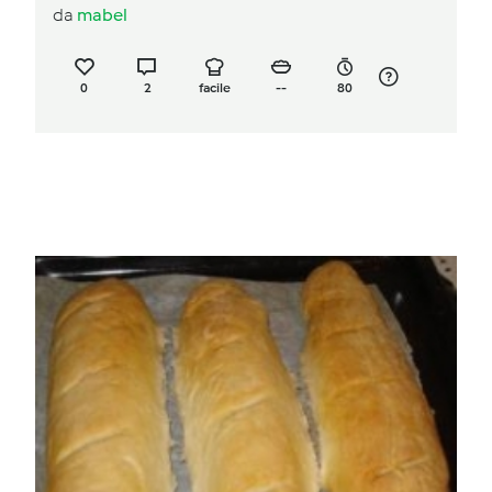
da
mabel
0
2
facile
--
80