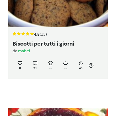
4.8
(15)
Biscotti per tutti i giorni
da
mabel
0
21
--
--
45