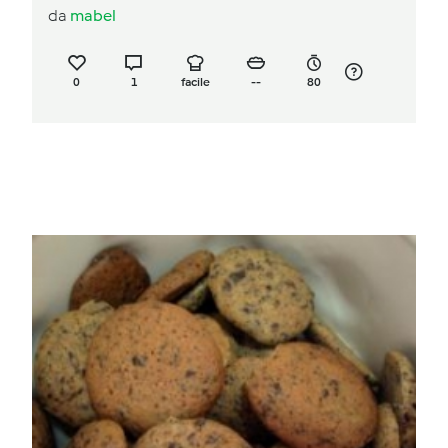
da
mabel
0
1
facile
--
80