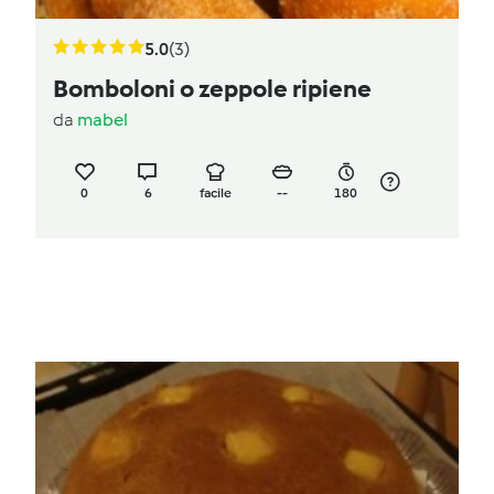
5.0
(3)
Bomboloni o zeppole ripiene
da
mabel
0
6
facile
--
180