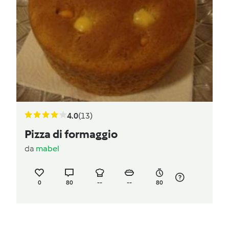
4.0
(13)
Pizza di formaggio
da
mabel
0
80
--
--
80