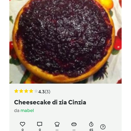
4.3
(3)
Cheesecake di zia Cinzia
da
mabel
0
0
--
--
45