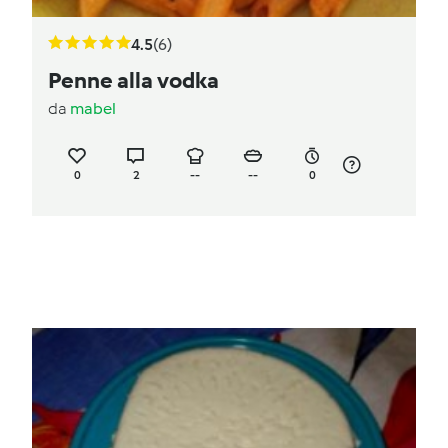
4.5
(6)
Penne alla vodka
da
mabel
0
2
--
--
0