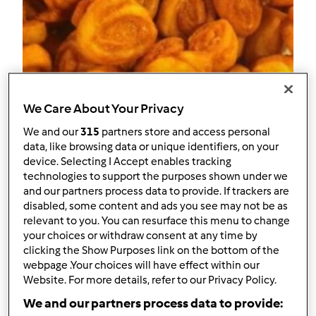
5.0
(5)
We Care About Your Privacy
Limarancini di carnevale
We and our
315
partners store and access personal
da
mabel
data, like browsing data or unique identifiers, on your
device. Selecting I Accept enables tracking
technologies to support the purposes shown under we
0
22
medio
--
45
and our partners process data to provide. If trackers are
disabled, some content and ads you see may not be as
relevant to you. You can resurface this menu to change
your choices or withdraw consent at any time by
clicking the Show Purposes link on the bottom of the
webpage .Your choices will have effect within our
Website. For more details, refer to our Privacy Policy.
We and our partners process data to provide: