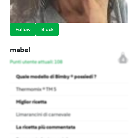
Follow
Block
mabel
4
Punti utente attuali: 108
Quale modello di Bimby ® possiedi ?
Thermomix ® TM 5
Miglior ricetta
Limarancini di carnevale
La ricetta più commentata