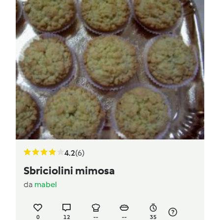
4.2
(6)
Sbriciolini mimosa
da
mabel
0
12
--
--
35