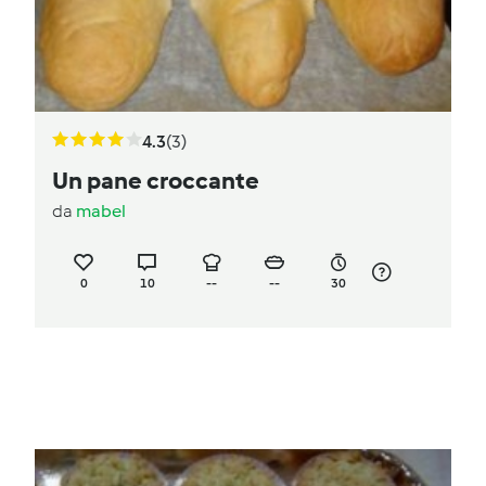
4.3
(3)
Un pane croccante
da
mabel
0
10
--
--
30