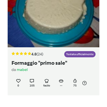
4.8
(24)
Testata ufficialmente
Formaggio "primo sale"
da
mabel
0
105
facile
--
75