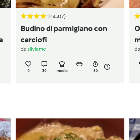
4.3
(7)
Budino di parmigiano con
O
a
carciofi
m
da
silviame
d
0
30
medio
--
60