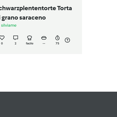
chwarzplententorte Torta
i grano saraceno
a
silviame
0
2
facile
--
75