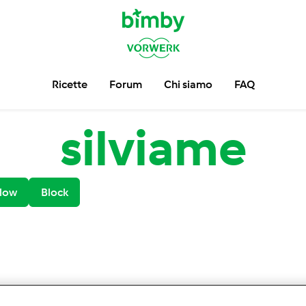
Ricette
Forum
Chi siamo
FAQ
silviame
low
Block