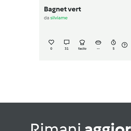
Bagnet vert
da
silviame
0
31
facile
--
5
Rimani
aggio