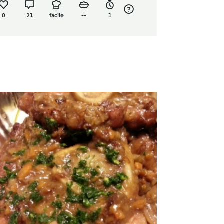
0
21
facile
--
1