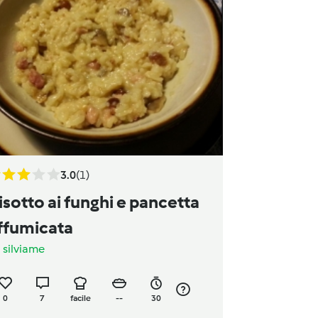
3.0
(1)
isotto ai funghi e pancetta
ffumicata
a
silviame
0
7
facile
--
30