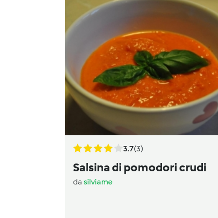
3.7
(3)
Salsina di pomodori crudi
da
silviame