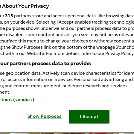
 About Your Privacy
our
315
partners store and access personal data, like browsing dat
rs, on your device. Selecting I Accept enables tracking technologi
he purposes shown under we and our partners process data to prov
are disabled, some content and ads you see may not be as relevan
esurface this menu to change your choices or withdraw consent a
ng the Show Purposes link on the bottom of the webpage .Your choi
ct within our Website. For more details, refer to our Privacy Policy
Thermomix ® TM 5
our partners process data to provide:
Riso Venere con verza stufata e soufflé ai funghi…e pere al ci
se geolocation data. Actively scan device characteristics for ident
/or access information on a device. Personalised advertising and
Polpette di fagioli e verdure
ing and content measurement, audience research and services
1104
ment.
artners (vendors)
Crea nuova ri
Show Purposes
I Accept