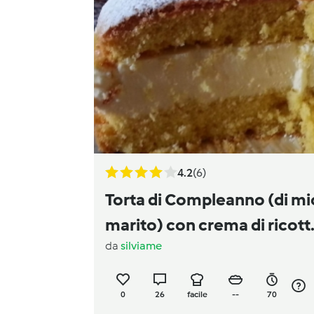
4.2
(6)
Torta di Compleanno (di mi
marito) con crema di ricott
da
silviame
e panna
0
26
facile
--
70