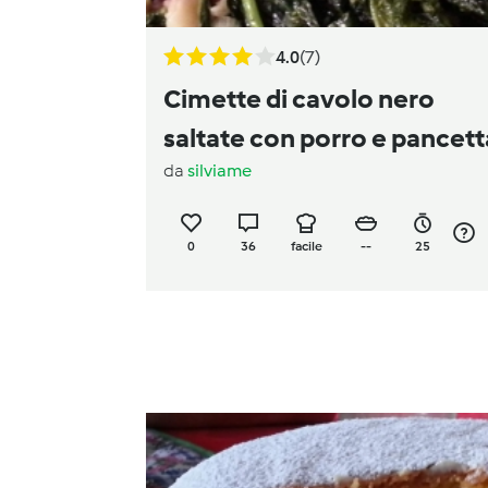
4.0
(7)
Cimette di cavolo nero
saltate con porro e pancett
da
silviame
0
36
facile
--
25