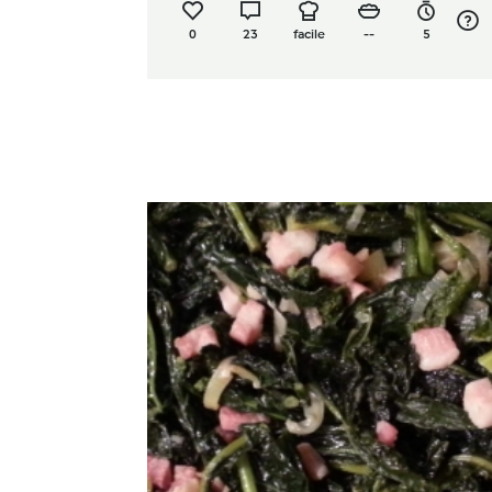
0
23
facile
--
5