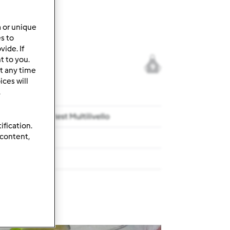
a or unique
es to
ide. If
t to you.
9
t any time
ces will
.
occolato – Contest Multilivello
ification.
 content,
cetta