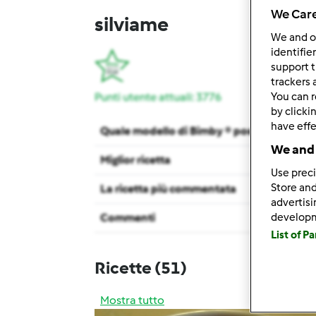
We Care
silviame
We and 
identifie
support t
trackers 
Punti utente attuali: 3776
You can r
by clicki
have effe
Quale modello di Bimby ® possiedi ?
We and 
Miglior ricetta
Use preci
Store and
La ricetta più commentata
advertis
Commenti
develop
List of P
Ricette
(51)
Mostra tutto