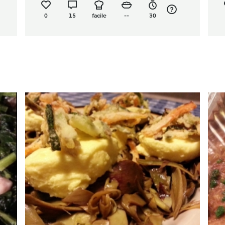
0
15
facile
--
30