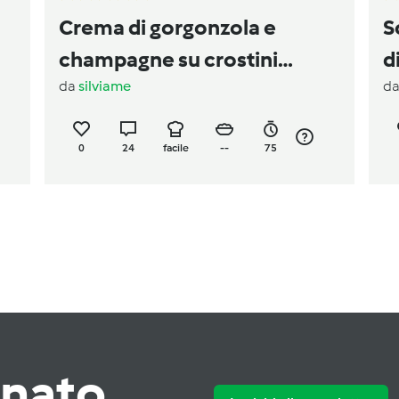
Crema di gorgonzola e
S
champagne su crostini
d
da
silviame
d
integrali - Natale
0
24
facile
--
75
rnato