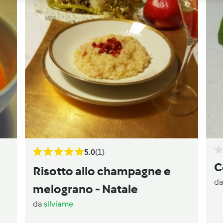
5.0
(1)
C
Risotto allo champagne e
d
melograno - Natale
da
silviame