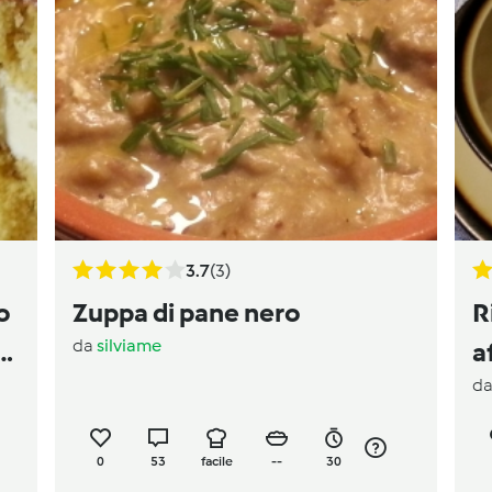
3.7
(3)
o
Zuppa di pane nero
R
da
silviame
a
a
d
0
53
facile
--
30