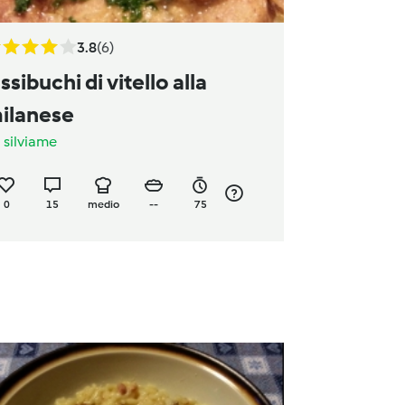
3.8
(6)
ssibuchi di vitello alla
ilanese
a
silviame
0
15
medio
--
75