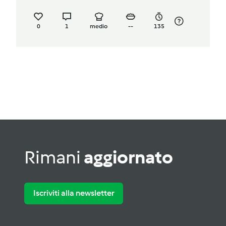
0
1
medio
--
135
Rimani
aggiornato
Iscriviti alla newsletter