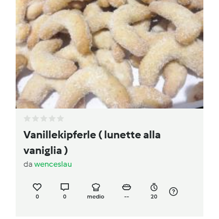
Vanillekipferle ( lunette alla
vaniglia )
da
wenceslau
0
0
medio
--
20