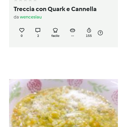
Treccia con Quark e Cannella
da
wenceslau
0
2
facile
--
155