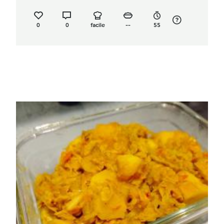
0
0
facile
--
55