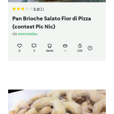
3.0
(1)
Pan Brioche Salato Fior di Pizza
{contest Pic Nic}
da
wenceslau
0
2
facile
--
120