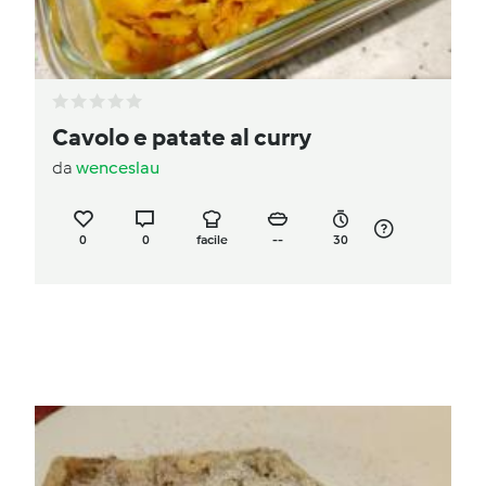
Cavolo e patate al curry
da
wenceslau
0
0
facile
--
30