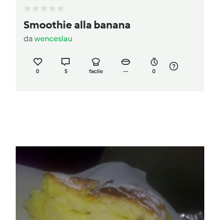
Smoothie alla banana
da
wenceslau
0
5
facile
--
0