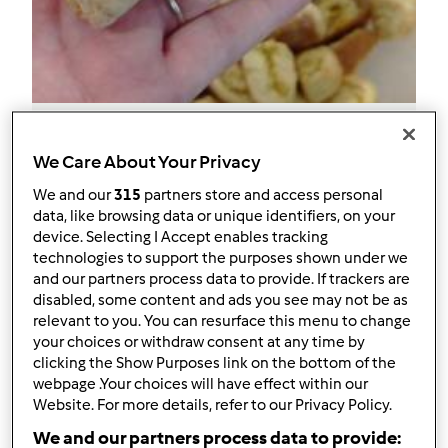
Limuniddi calabresi
We Care About Your Privacy
da
wenceslau
We and our
315
partners store and access personal
data, like browsing data or unique identifiers, on your
device. Selecting I Accept enables tracking
0
0
facile
--
15
technologies to support the purposes shown under we
and our partners process data to provide. If trackers are
disabled, some content and ads you see may not be as
relevant to you. You can resurface this menu to change
your choices or withdraw consent at any time by
clicking the Show Purposes link on the bottom of the
webpage .Your choices will have effect within our
Website. For more details, refer to our Privacy Policy.
We and our partners process data to provide: