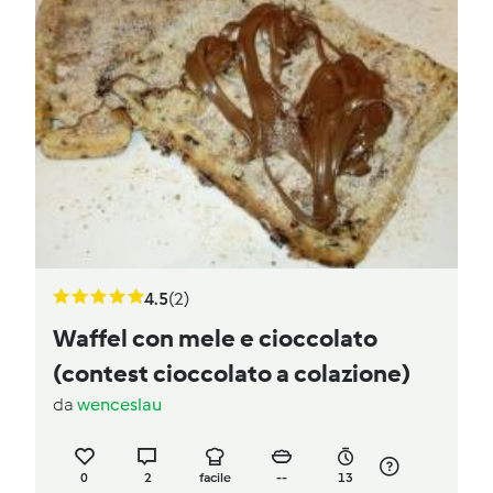
4.5
(2)
Waffel con mele e cioccolato
(contest cioccolato a colazione)
da
wenceslau
0
2
facile
--
13