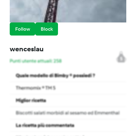
Follow
Block
wenceslau
5
Punti utente attuali: 258
Quale modello di Bimby ® possiedi ?
Thermomix ® TM 5
Miglior ricetta
Biscotti salati morbidi al sesamo ed Emmenthal
La ricetta più commentata