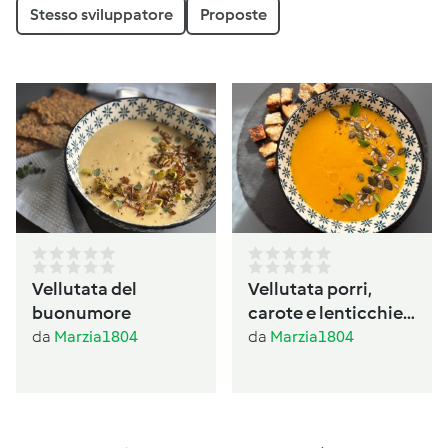
Stesso sviluppatore
Proposte
Vellutata del
Vellutata porri,
buonumore
carote e lenticchie
al profumo di
da
Marzia1804
da
Marzia1804
basilico