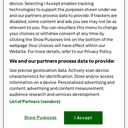
device. Selecting I Accept enables tracking
sale e pepe q.b
technologies to support the purposes shown under we
Aggiungi alla lista della spesa
and our partners process data to provide. If trackers are
disabled, some content and ads you see may not be as
relevant to you. You can resurface this menu to change
your choices or withdraw consent at any time by
Accessori che ti serviranno
clicking the Show Purposes link on the bottom of the
webpage .Your choices will have effect within our
Spatola
Website. For more details, refer to our Privacy Policy.
acquista
We and our partners process data to provide:
Use precise geolocation data. Actively scan device
Boccale Completo TM6
characteristics for identification. Store and/or access
acquista
information on a device. Personalised advertising and
content, advertising and content measurement,
audience research and services development.
List of Partners (vendors)
Show Purposes
I Accept