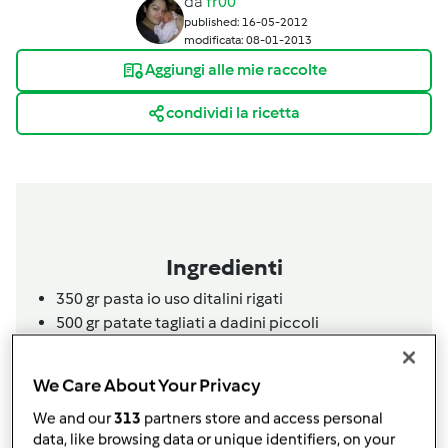
da
fr00
published: 16-05-2012
modificata: 08-01-2013
Aggiungi alle mie raccolte
condividi la ricetta
Ingredienti
350 gr pasta io uso ditalini rigati
500 gr patate tagliati a dadini piccoli
30 gr pancetta o guanciale
2
cucchiaini
di timo
We Care About Your Privacy
1,5
litri
di acqua
1
cucchiaio
dado Bimby
We and our
313
partners store and access personal
data, like browsing data or unique identifiers, on your
20 gr olio EVO