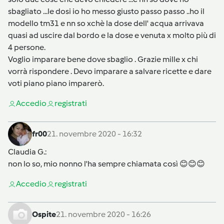
sbagliato ...le dosi io ho messo giusto passo passo ..ho il
modello tm31 e nn so xchè la dose dell' acqua arrivava
quasi ad uscire dal bordo e la dose e venuta x molto più di
4 persone.
Voglio imparare bene dove sbaglio . Grazie mille x chi
vorrà rispondere . Devo imparare a salvare ricette e dare
voti piano piano imparerò.
Accedi
o
registrati
fr00
21. novembre 2020 - 16:32
Claudia G.
:
non lo so, mio nonno l'ha sempre chiamata così 😊😊😊
Accedi
o
registrati
Ospite
21. novembre 2020 - 16:26