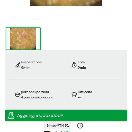
Preparazione
Total
0min
0min
porzione/porzioni
Difficoltà
4
porzione/porzioni
--
Bimby ® TM 31