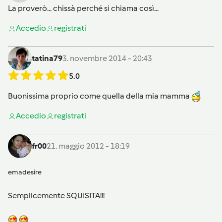
La proverò... chissà perché si chiama così...
Accedi
o
registrati
tatina79
3. novembre 2014 - 20:43
5.0
Buonissima proprio come quella della mia mamma
Accedi
o
registrati
fr00
21. maggio 2012 - 18:19
emadesire
Semplicemente SQUISITA!!!