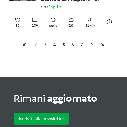
pestifera version
da
Ospite
32
139
facile
10
41min
3
4
5
6
7
Rimani
aggiornato
Iscriviti alla newsletter