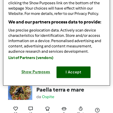
clicking the Show Purposes link on the bottom of the
webpage .Your choices will have effect within our
13
157
medio
10
1h 20min
Website. For more details, refer to our Privacy Policy.
We and our partners process data to provide:
4.6
(37)
Use precise geolocation data. Actively scan device
PASTA AL SUGO
characteristics for identification. Store and/or access
information on a device. Personalised advertising and
RISOTTATA
content, advertising and content measurement,
da
irene1502
audience research and services development.
List of Partners (vendors)
42
77
facile
4
25min
Show Purposes
I Accept
4.8
(37)
Paella terra e mare
da
Ospite