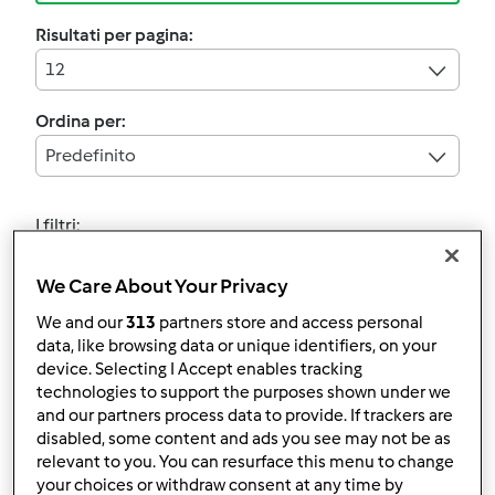
Risultati per pagina:
12
Ordina per:
Predefinito
I filtri:
Estate
We Care About Your Privacy
Annulla
We and our
313
partners store and access personal
data, like browsing data or unique identifiers, on your
device. Selecting I Accept enables tracking
4.8
(41)
technologies to support the purposes shown under we
CORNETTI BISCOTTO (
and our partners process data to provide. If trackers are
disabled, some content and ads you see may not be as
senza uova nè
relevant to you. You can resurface this menu to change
zucchero)
da
Ospite
your choices or withdraw consent at any time by