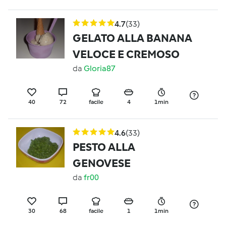
4.7
(33)
GELATO ALLA BANANA
VELOCE E CREMOSO
da
Gloria87
40
72
facile
4
1min
4.6
(33)
PESTO ALLA
GENOVESE
da
fr00
30
68
facile
1
1min