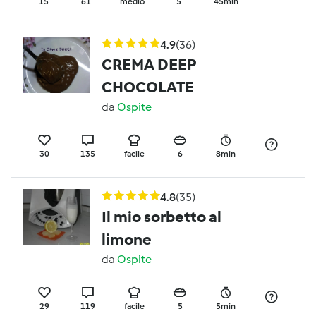
15
61
medio
5
45min
4.9
(36)
CREMA DEEP
CHOCOLATE
da
Ospite
30
135
facile
6
8min
4.8
(35)
Il mio sorbetto al
limone
da
Ospite
29
119
facile
5
5min