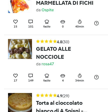
MARMELLATA DI FICHI
da
Ospite
15
101
facile
0
40min
4.8
(30)
GELATO ALLE
NOCCIOLE
da
rosa47
17
149
facile
4
34min
4.9
(29)
Torta al cioccolato
bianco di A.Spisni -