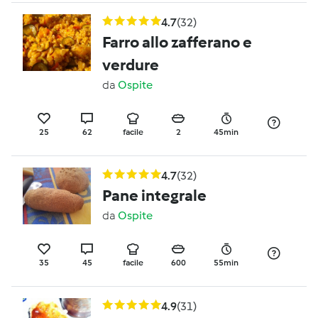
4.7
(32)
Farro allo zafferano e
verdure
da
Ospite
25
62
facile
2
45min
4.7
(32)
Pane integrale
da
Ospite
35
45
facile
600
55min
4.9
(31)