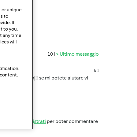
a or unique
es to
ide. If
t to you.
t any time
ces will
.
10 |
Ultimo messaggio
ification.
#1
 content,
zapreti nel bimbj!!! se mi potete aiutare vi
Accedi
o
registrati
per poter commentare