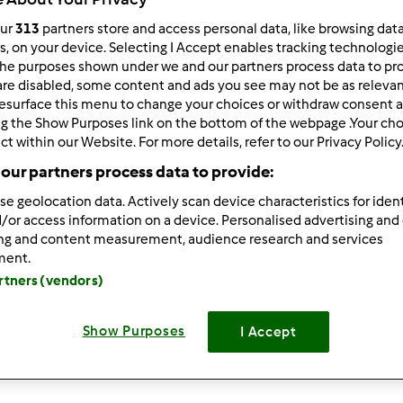
our
313
partners store and access personal data, like browsing dat
 per:
Risultati per pagina:
rs, on your device. Selecting I Accept enables tracking technologi
he purposes shown under we and our partners process data to prov
ultati più recenti
10
are disabled, some content and ads you see may not be as relevan
esurface this menu to change your choices or withdraw consent a
ng the Show Purposes link on the bottom of the webpage .Your choi
ct within our Website. For more details, refer to our Privacy Policy
our partners process data to provide:
se geolocation data. Actively scan device characteristics for ident
3/04/2010 - 09:52
/or access information on a device. Personalised advertising and
orno a tutti voi vi e' mai capitato di fare l'impasto per gli stroz
ing and content measurement, audience research and services
zio tantissimo aspetto vostre notizie
ment.
artners (vendors)
Show Purposes
I Accept