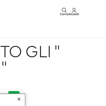
Cerca
Accedi
TO GLI "
"