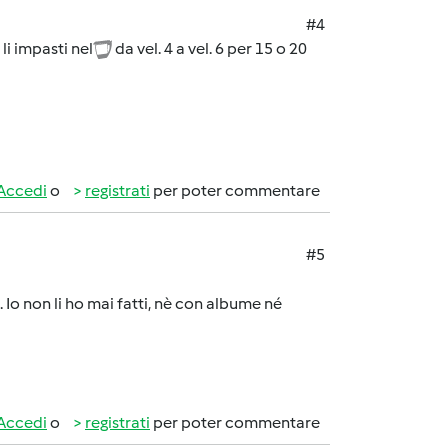
#4
li impasti nel
da vel. 4 a vel. 6 per 15 o 20
Accedi
o
registrati
per poter commentare
#5
 Io non li ho mai fatti, nè con albume né
Accedi
o
registrati
per poter commentare