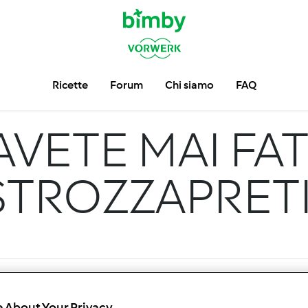
Ricette
Forum
Chi siamo
FAQ
AVETE MAI FAT
STROZZAPRETI
 About Your Privacy