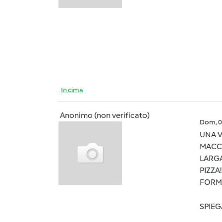
In cima
Anonimo (non verificato)
Dom, 0
UNA V
MACCH
LARGA
PIZZA
FORMA
SPIEG