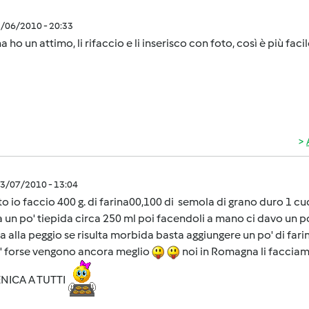
3/06/2010 - 20:33
 ho un attimo, li rifaccio e li inserisco con foto, così è più facile
3/07/2010 - 13:04
ito io faccio 400 g. di farina00,100 di semola di grano duro 1 cuc
un po' tiepida circa 250 ml poi facendoli a mano ci davo un po'
a alla peggio se risulta morbida basta aggiungere un po' di farina
a' forse vengono ancora meglio
noi in Romagna li faccia
ICA A TUTTI