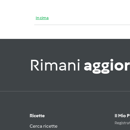
In cima
Rimani
aggio
Ricette
Il Mio 
Registrat
Cerca ricette