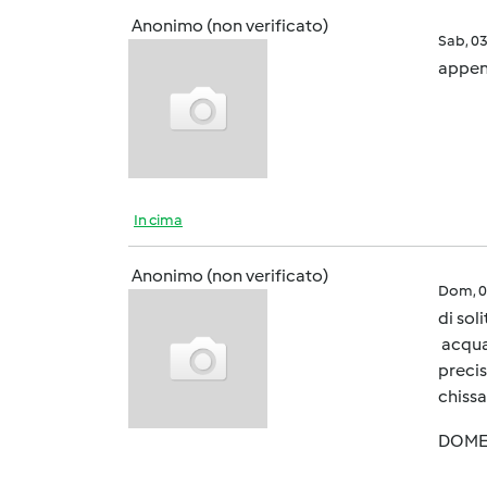
Anonimo (non verificato)
Sab, 0
appena
In cima
Anonimo (non verificato)
Dom, 0
di sol
acqua 
precis
chiss
DOMEN