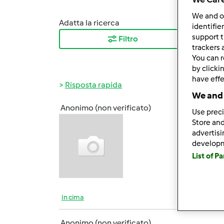
We and 
Adatta la ricerca
Ordina
identifie
support t
Filtro
I ris
trackers 
You can r
by clicki
have effe
Risposta rapida
We and 
Anonimo (non verificato)
Use preci
Gio, 0
Store and
Buongi
advertis
ringra
develop
List of P
In cima
Anonimo (non verificato)