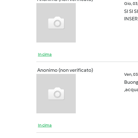
Gio, 0
SI SI
INSER
In cima
Anonimo (non verificato)
Ven, 0
Buongi
,acqua
In cima