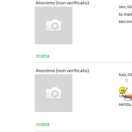
Anonimo (non verificato)
Ven, 0
Io met
secon
In cima
Anonimo (non verificato)
Sab, 0
senza.
In cima