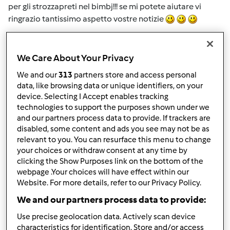
per gli strozzapreti nel bimbj!!! se mi potete aiutare vi
ringrazio tantissimo aspetto vostre notizie
In cima
We Care About Your Privacy
We and our
313
partners store and access personal
Accedi
o
registrati
per poter commentare
data, like browsing data or unique identifiers, on your
device. Selecting I Accept enables tracking
Anonimo (non verificato)
technologies to support the purposes shown under we
and our partners process data to provide. If trackers are
disabled, some content and ads you see may not be as
relevant to you. You can resurface this menu to change
your choices or withdraw consent at any time by
clicking the Show Purposes link on the bottom of the
webpage .Your choices will have effect within our
Website. For more details, refer to our Privacy Policy.
Gio, 03/04/2010 - 13:29
#2
We and our partners process data to provide:
SI SI SI FANNO COME L'IMPASTO DELLE TAGLIATELLE,
POCHI SECONDI VEL. 6, SE NON HAI LA RICETTA LA
Use precise geolocation data. Actively scan device
INSERISCO, SAI CHE VANNO IMPASTATI CON FARINA
characteristics for identification. Store and/or access