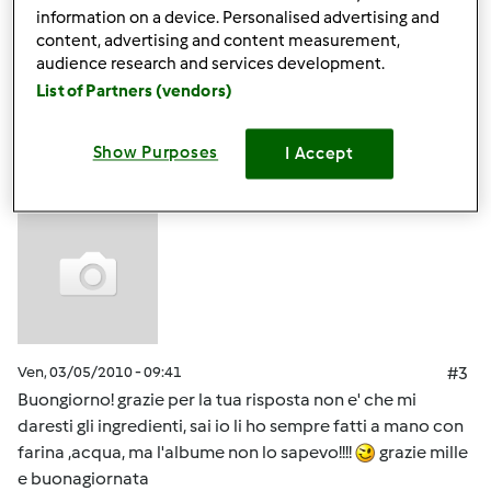
ACQUA E ALBUME :O
information on a device. Personalised advertising and
content, advertising and content measurement,
audience research and services development.
In cima
List of Partners (vendors)
Accedi
o
registrati
per poter commentare
Show Purposes
I Accept
Anonimo (non verificato)
Ven, 03/05/2010 - 09:41
#3
Buongiorno! grazie per la tua risposta non e' che mi
daresti gli ingredienti, sai io li ho sempre fatti a mano con
farina ,acqua, ma l'albume non lo sapevo!!!!
grazie mille
e buonagiornata