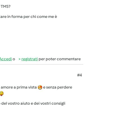
y TM5?
tare in forma per chi come me è
Accedi
o
registrati
per poter commentare
#4
o amore a prima vista
e senza perdere
l vostro aiuto e dei vostri consigli