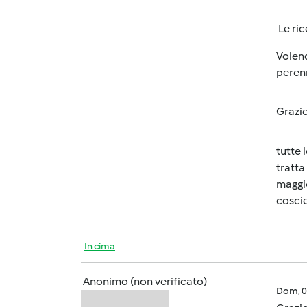
Le ric
Volend
peren
Grazie
tutte 
tratta
maggio
coscie
In cima
Anonimo (non verificato)
Dom, 0