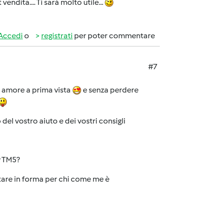
vendita.... Ti sarà molto utile...
Accedi
o
registrati
per poter commentare
#7
o amore a prima vista
e senza perdere
l vostro aiuto e dei vostri consigli
y TM5?
tare in forma per chi come me è