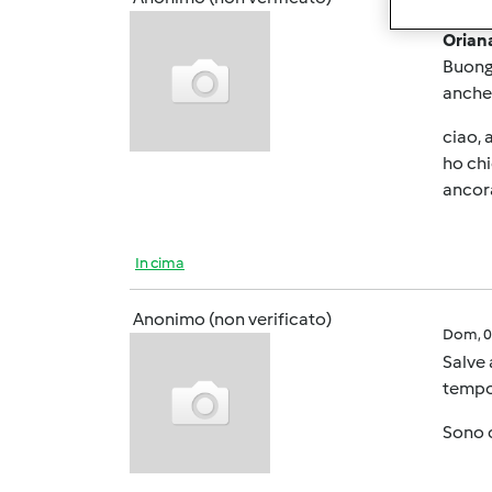
Sab, 0
Orian
Buongi
anche 
ciao, 
ho chi
ancora
In cima
Anonimo (non verificato)
Dom, 0
Salve 
tempo 
Sono c