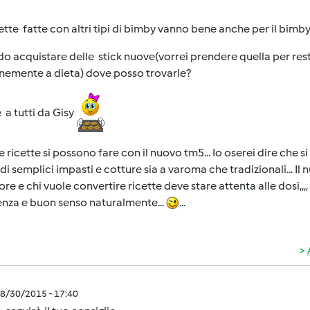
ette fatte con altri tipi di bimby vanno bene anche per il bimb
o acquistare delle stick nuove(vorrei prendere quella per res
nemente a dieta) dove posso trovarle?
 a tutti da Gisy
le ricette si possono fare con il nuovo tm5... Io oserei dire che si
 di semplici impasti e cotture sia a varoma che tradizionali...
re e chi vuole convertire ricette deve stare attenta alle dosi,,,, 
nza e buon senso naturalmente...
...
8/30/2015 - 17:40