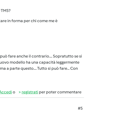
y TM5?
tare in forma per chi come me è
 può fare anche il contrario.... Sopratutto se si
 Il nuovo modello ha una capacità leggermente
ma a parte questo.... Tutto si può fare... Con
Accedi
o
registrati
per poter commentare
#5