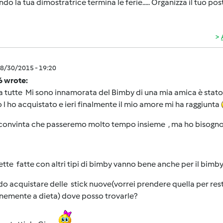
ando la tua dimostratrice termina le ferie..... Organizza il tuo post 
8/30/2015 - 19:20
6 wrote:
a tutte Mi sono innamorata del Bimby di una mia amica è stat
l ho acquistato e ieri finalmente il mio amore mi ha raggiunta
onvinta che passeremo molto tempo insieme , ma ho bisogno de
ette fatte con altri tipi di bimby vanno bene anche per il bimb
o acquistare delle stick nuove(vorrei prendere quella per res
nemente a dieta) dove posso trovarle?