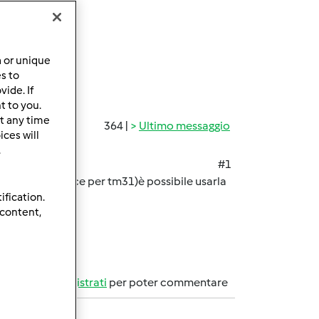
a or unique
es to
ide. If
t to you.
t any time
364 |
Ultimo messaggio
ces will
.
#1
ulta sul sito (dice per tm31)è possibile usarla
ification.
 content,
Accedi
o
registrati
per poter commentare