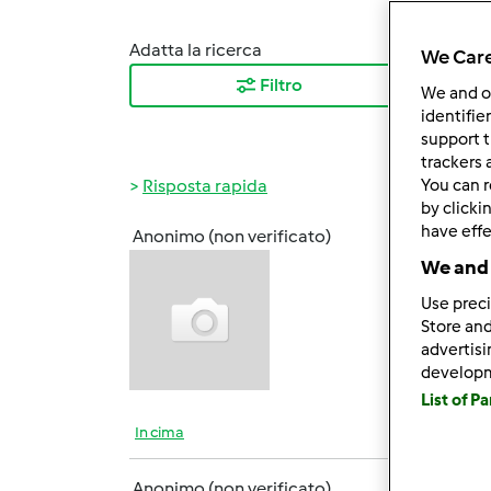
Adatta la ricerca
Ordina
We Care
Filtro
I ris
We and 
identifie
support t
trackers 
Risposta rapida
You can r
by clicki
have effe
Anonimo (non verificato)
Sab, 0
We and 
Buongi
Use preci
anche 
Store and
advertis
develop
List of P
In cima
Anonimo (non verificato)