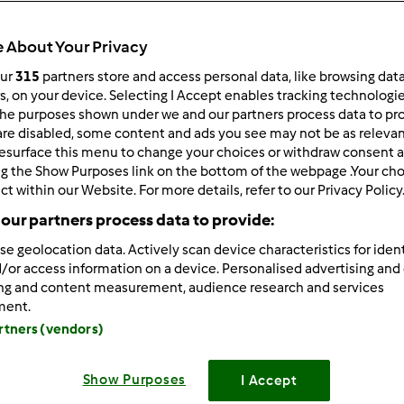
 per:
Risultati per pagina:
 About Your Privacy
ultati più recenti
10
our
315
partners store and access personal data, like browsing dat
rs, on your device. Selecting I Accept enables tracking technologi
he purposes shown under we and our partners process data to prov
are disabled, some content and ads you see may not be as relevan
esurface this menu to change your choices or withdraw consent a
ng the Show Purposes link on the bottom of the webpage .Your choi
ct within our Website. For more details, refer to our Privacy Policy
8/29/2015 - 11:40
our partners process data to provide:
orno a tutti, avrei bisogno di un' informazione : la borsa che ris
se geolocation data. Actively scan device characteristics for ident
per il tm5? grazie mille
/or access information on a device. Personalised advertising and
ing and content measurement, audience research and services
ment.
artners (vendors)
Show Purposes
I Accept