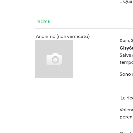
... Qu
In cima
Anonimo (non verificato)
Dom, 0
Gisy6
Salve 
tempo 
Sono c
Le ric
Volend
peren