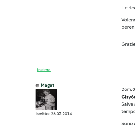
Le ric
Volend
peren
Grazie
In cima
Magat
Dom, 0
Gisy6
Salve 
tempo 
Iscritto : 26.03.2014
Sono c