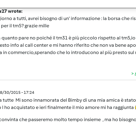
8/29/2015 - 19:56
a27 wrote:
orno a tutti, avrei bisogno di un' informazione : la borsa che ris
per il tm5? grazie mille
a quanto pare no poiché il tm31 è più piccolo rispetto al tm5,i
esto info al call center e mi hanno riferito che non va bene apo
 in commercio,sperando che lo introducono al più presto sul m
8/30/2015 - 17:24
a tutte Mi sono innamorata del Bimby di una mia amica è stat
l ho acquistato e ieri finalmente il mio amore mi ha raggiunta
onvinta che passeremo molto tempo insieme , ma ho bisogno de