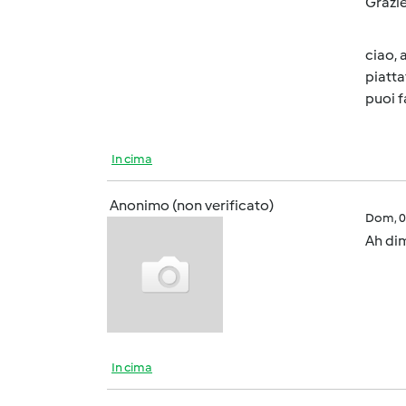
Grazie
ciao, 
piatta
puoi f
In cima
Anonimo (non verificato)
Dom, 0
Ah dim
In cima