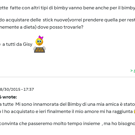
ette fatte con altri tipi di bimby vanno bene anche per il bimb
o acquistare delle stick nuove(vorrei prendere quella per res
nemente a dieta) dove posso trovarle?
 a tutti da Gisy
8/30/2015 - 17:37
6 wrote:
a tutte Mi sono innamorata del Bimby di una mia amica è stat
l ho acquistato e ieri finalmente il mio amore mi ha raggiunta
onvinta che passeremo molto tempo insieme , ma ho bisogno de