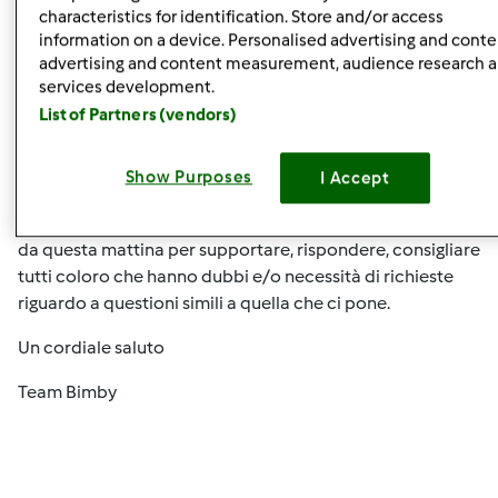
characteristics for identification. Store and/or access
Lun, 09/08/2014 - 12:18
#4
information on a device. Personalised advertising and conte
ianzibar wrote:
advertising and content measurement, audience research 
Team Bimby wrote:
services development.
Buongiorno Laura marty,
List of Partners (vendors)
La informiamo che non è prevista permuta e, per maggiori
dettagli, La invitiamo a contattare il Servizio Clienti il
Show Purposes
I Accept
tramire numero verde 800 84 18 11, o mail a
customer.care@contempora.it
. Il Servizio Clienti è attivo
da questa mattina per supportare, rispondere, consigliare
tutti coloro che hanno dubbi e/o necessità di richieste
riguardo a questioni simili a quella che ci pone.
Un cordiale saluto
Team Bimby