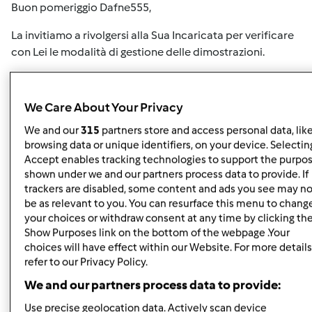
Buon pomeriggio Dafne555,
La invitiamo a rivolgersi alla Sua Incaricata per verificare
con Lei le modalità di gestione delle dimostrazioni.
In caso di ulteriori dubbi siamo qui.
We Care About Your Privacy
un cordiale saluto
We and our
315
partners store and access personal data, lik
Team Bimby
browsing data or unique identifiers, on your device. Selecting
Accept enables tracking technologies to support the purpo
shown under we and our partners process data to provide. If
In cima
trackers are disabled, some content and ads you see may no
be as relevant to you. You can resurface this menu to chang
Accedi
o
registrati
per poter commentare
your choices or withdraw consent at any time by clicking th
Show Purposes link on the bottom of the webpage .Your
choices will have effect within our Website. For more details
Team Bimby
Iscritto : 11.12.2009
refer to our Privacy Policy.
We and our partners process data to provide:
Use precise geolocation data. Actively scan device