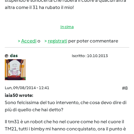
stupendo e sonocerta che ruberà il cuore a quacun'altra
altra come il 31 ha rubato il mio!
In cima
Accedi
o
registrati
per poter commentare
das
Iscritto : 10.10.2013
Lun, 09/08/2014 - 12:41
#8
iaia50 wrote:
Sono felcissima del tuo intervento, che cosa devo dire di
più di quello che hai detto?
Il tm31 è un robot che ho nel cuore come ho nel cuore il
TM21, tutti i bimby mi hanno concquistato, ora il punto è