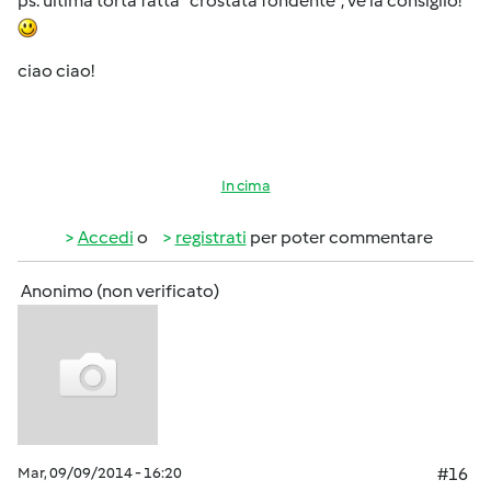
ps. ultima torta fatta "crostata fondente", ve la consiglio!
ciao ciao!
In cima
Accedi
o
registrati
per poter commentare
Anonimo (non verificato)
Mar, 09/09/2014 - 16:20
#16