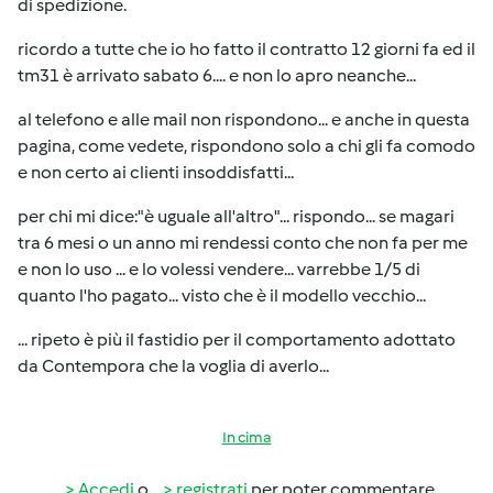
di spedizione.
ricordo a tutte che io ho fatto il contratto 12 giorni fa ed il
tm31 è arrivato sabato 6.... e non lo apro neanche...
al telefono e alle mail non rispondono... e anche in questa
pagina, come vedete, rispondono solo a chi gli fa comodo
e non certo ai clienti insoddisfatti...
per chi mi dice:"è uguale all'altro"... rispondo... se magari
tra 6 mesi o un anno mi rendessi conto che non fa per me
e non lo uso ... e lo volessi vendere... varrebbe 1/5 di
quanto l'ho pagato... visto che è il modello vecchio...
... ripeto è più il fastidio per il comportamento adottato
da Contempora che la voglia di averlo...
In cima
Accedi
o
registrati
per poter commentare