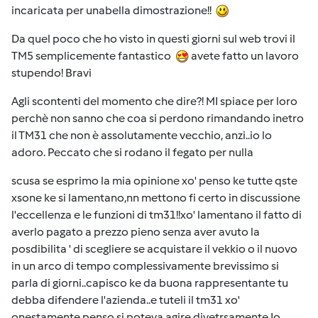
incaricata per unabella dimostrazione!!
Da quel poco che ho visto in questi giorni sul web trovi il
TM5 semplicemente fantastico
avete fatto un lavoro
stupendo! Bravi
Agli scontenti del momento che dire?! MI spiace per loro
perchè non sanno che coa si perdono rimandando inetro
il TM31 che non è assolutamente vecchio, anzi..io lo
adoro. Peccato che si rodano il fegato per nulla
scusa se esprimo la mia opinione xo' penso ke tutte qste
xsone ke si lamentano,nn mettono fi certo in discussione
l'eccellenza e le funzioni di tm31!!xo' lamentano il fatto di
averlo pagato a prezzo pieno senza aver avuto la
posdibilita ' di scegliere se acquistare il vekkio o il nuovo
in un arco di tempo complessivamente brevissimo si
parla di giorni..capisco ke da buona rappresentante tu
debba difendere l'azienda..e tuteli il tm31 xo'
onestamente penso si poteva agire divetrsamente.Io