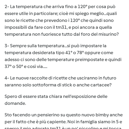
2- La temperatura che arriva fino a 120° per cosa può
essere utile in particolare; cioè mi spiego meglio...quali
sono le ricette che prevedono i 120° che quindi sono
impossibili da fare con il tm31, e poi ancora a quella
temperatura non fuoriesce tutto dal foro del misurino?
3- Sempre sulla temperatura...si può impostare la
temperatura desiderata tipo 41° o 78° oppure come
adesso ci sono delle temperature preimpostate e quindi
37° o 50° e così via.....
4- Le nuove raccolte di ricette che usciranno in futuro
saranno solo sottoforma di stick o anche cartacee?
Spero di essere stata chiara nell'esposizione delle
domande.
Sto facendo un pensierino su questo nuovo bimby anche
per il fatto che è più capiente. Noi in famiglia siamo in 5 e
spesso il mio adorato tm31 è un po' piccolino e mi tocca