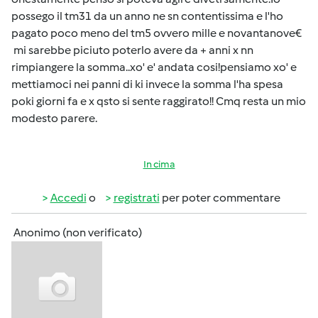
possego il tm31 da un anno ne sn contentissima e l'ho
pagato poco meno del tm5 ovvero mille e novantanove€
mi sarebbe piciuto poterlo avere da + anni x nn
rimpiangere la somma..xo' e' andata cosi!pensiamo xo' e
mettiamoci nei panni di ki invece la somma l'ha spesa
poki giorni fa e x qsto si sente raggirato!! Cmq resta un mio
modesto parere.
In cima
Accedi
o
registrati
per poter commentare
Anonimo (non verificato)