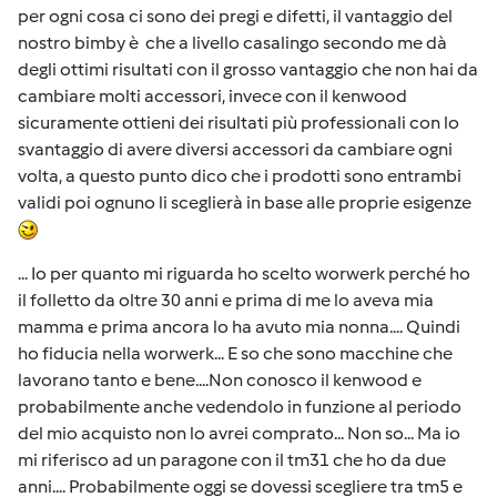
per ogni cosa ci sono dei pregi e difetti, il vantaggio del
nostro bimby è che a livello casalingo secondo me dà
degli ottimi risultati con il grosso vantaggio che non hai da
cambiare molti accessori, invece con il kenwood
sicuramente ottieni dei risultati più professionali con lo
svantaggio di avere diversi accessori da cambiare ogni
volta, a questo punto dico che i prodotti sono entrambi
validi poi ognuno li sceglierà in base alle proprie esigenze
... Io per quanto mi riguarda ho scelto worwerk perché ho
il folletto da oltre 30 anni e prima di me lo aveva mia
mamma e prima ancora lo ha avuto mia nonna.... Quindi
ho fiducia nella worwerk... E so che sono macchine che
lavorano tanto e bene....Non conosco il kenwood e
probabilmente anche vedendolo in funzione al periodo
del mio acquisto non lo avrei comprato... Non so... Ma io
mi riferisco ad un paragone con il tm31 che ho da due
anni.... Probabilmente oggi se dovessi scegliere tra tm5 e