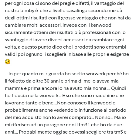
per ogni cosa ci sono dei pregi e difetti, il vantaggio del
nostro bimby è che a livello casalingo secondo me dà
degli ottimi risultati con il grosso vantaggio che non hai da
cambiare molti accessori, invece con il kenwood
sicuramente ottieni dei risultati più professionali con lo
svantaggio di avere diversi accessori da cambiare ogni
volta, a questo punto dico che i prodotti sono entrambi
validi poi ognuno li sceglierà in base alle proprie esigenze
... Io per quanto mi riguarda ho scelto worwerk perché ho
il folletto da oltre 30 anni e prima di me lo aveva mia
mamma e prima ancora lo ha avuto mia nonna.... Quindi
ho fiducia nella worwerk... E so che sono macchine che
lavorano tanto e bene....Non conosco il kenwood e
probabilmente anche vedendolo in funzione al periodo
del mio acquisto non lo avrei comprato... Non so... Ma io
mi riferisco ad un paragone con il tm31 che ho da due
anni.... Probabilmente oggi se dovessi scegliere tra tm5 e