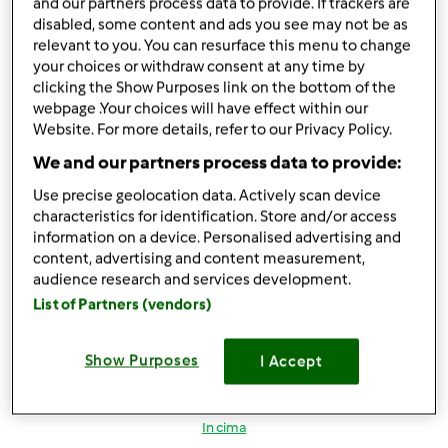
and our partners process data to provide. If trackers are
Mer, 03/09/2016 - 18:51
#5
disabled, some content and ads you see may not be as
Credo che siano apparecchi e procedimenti totalmente
relevant to you. You can resurface this menu to change
your choices or withdraw consent at any time by
diversi ...
clicking the Show Purposes link on the bottom of the
webpage .Your choices will have effect within our
Website. For more details, refer to our Privacy Policy.
In cima
We and our partners process data to provide:
Accedi
o
registrati
per poter commentare
Use precise geolocation data. Actively scan device
characteristics for identification. Store and/or access
mammagreen
Iscritto : 19.02.2014
information on a device. Personalised advertising and
content, advertising and content measurement,
audience research and services development.
List of Partners (vendors)
Mer, 03/09/2016 - 22:48
#6
Show Purposes
I Accept
mi consigliate l'estrattore allora per prepara i succhi?
In cima