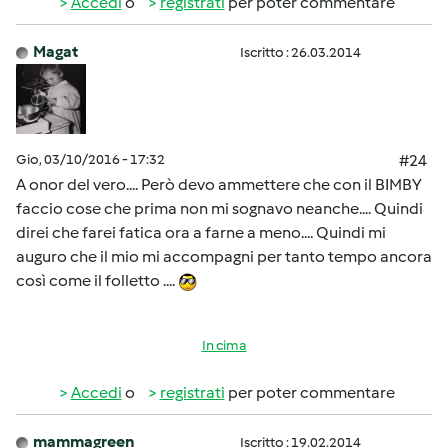
Accedi
o
registrati
per poter commentare
Magat
Iscritto : 26.03.2014
Gio, 03/10/2016 - 17:32
#24
A onor del vero.... Però devo ammettere che con il BIMBY
faccio cose che prima non mi sognavo neanche.... Quindi
direi che farei fatica ora a farne a meno.... Quindi mi
auguro che il mio mi accompagni per tanto tempo ancora
così come il folletto ....
In cima
Accedi
o
registrati
per poter commentare
mammagreen
Iscritto : 19.02.2014