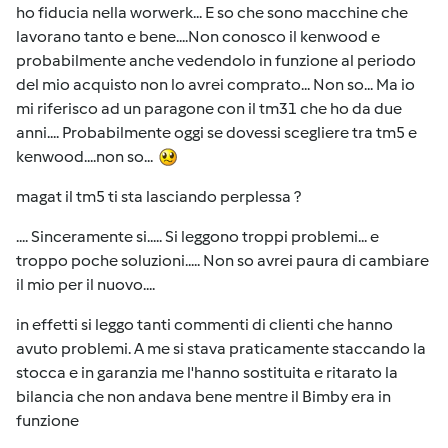
ho fiducia nella worwerk... E so che sono macchine che
lavorano tanto e bene....Non conosco il kenwood e
probabilmente anche vedendolo in funzione al periodo
del mio acquisto non lo avrei comprato... Non so... Ma io
mi riferisco ad un paragone con il tm31 che ho da due
anni.... Probabilmente oggi se dovessi scegliere tra tm5 e
kenwood....non so...
magat il tm5 ti sta lasciando perplessa ?
.... Sinceramente si..... Si leggono troppi problemi... e
troppo poche soluzioni..... Non so avrei paura di cambiare
il mio per il nuovo....
in effetti si leggo tanti commenti di clienti che hanno
avuto problemi. A me si stava praticamente staccando la
stocca e in garanzia me l'hanno sostituita e ritarato la
bilancia che non andava bene mentre il Bimby era in
funzione