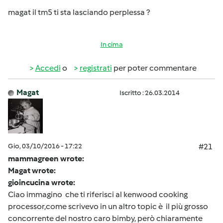
magat il tm5 ti sta lasciando perplessa ?
In cima
Accedi
o
registrati
per poter commentare
Magat
Iscritto : 26.03.2014
Gio, 03/10/2016 - 17:22
#21
mammagreen wrote:
Magat wrote:
gioincucina wrote:
Ciao immagino che ti riferisci al kenwood cooking
processor,come scrivevo in un altro topic è il più grosso
concorrente del nostro caro bimby, però chiaramente