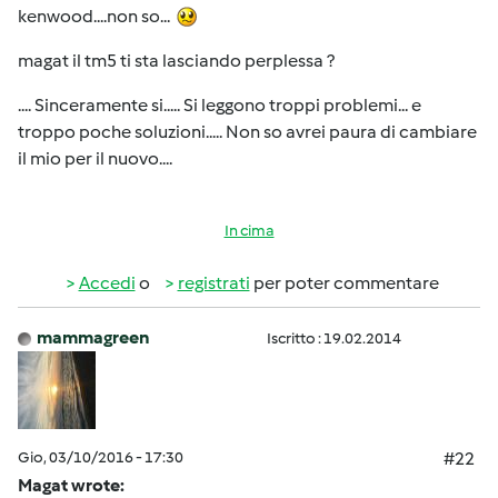
kenwood....non so...
magat il tm5 ti sta lasciando perplessa ?
.... Sinceramente si..... Si leggono troppi problemi... e
troppo poche soluzioni..... Non so avrei paura di cambiare
il mio per il nuovo....
In cima
Accedi
o
registrati
per poter commentare
mammagreen
Iscritto : 19.02.2014
Gio, 03/10/2016 - 17:30
#22
Magat wrote: