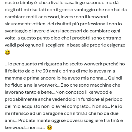
nostro bimby è che a livello casalingo secondo me dà
degli ottimi risultati con il grosso vantaggio che non hai da
cambiare molti accessori, invece con il kenwood
sicuramente ottieni dei risultati più professionali con lo
svantaggio di avere diversi accessori da cambiare ogni
volta, a questo punto dico che i prodotti sono entrambi
validi poi ognuno li sceglierà in base alle proprie esigenze
... Io per quanto mi riguarda ho scelto worwerk perché ho
il folletto da oltre 30 anni e prima di me lo aveva mia
mamma e prima ancora lo ha avuto mia nonna.... Quindi
ho fiducia nella worwerk... E so che sono macchine che
lavorano tanto e bene....Non conosco il kenwood e
probabilmente anche vedendolo in funzione al periodo
del mio acquisto non lo avrei comprato... Non so... Ma io
mi riferisco ad un paragone con il tm31 che ho da due
anni.... Probabilmente oggi se dovessi scegliere tra tm5 e
kenwood....non so...