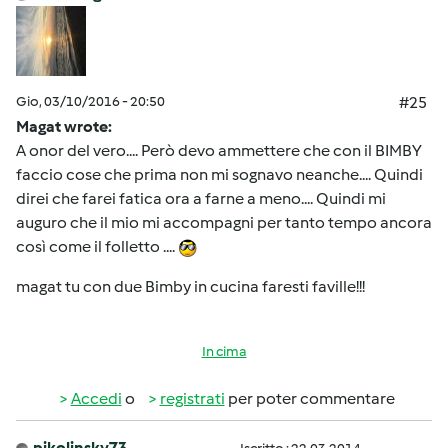
Gio, 03/10/2016 - 20:50
#25
Magat wrote:
A onor del vero.... Però devo ammettere che con il BIMBY
faccio cose che prima non mi sognavo neanche.... Quindi
direi che farei fatica ora a farne a meno.... Quindi mi
auguro che il mio mi accompagni per tanto tempo ancora
così come il folletto ....
magat tu con due Bimby in cucina faresti faville!!!
In cima
Accedi
o
registrati
per poter commentare
pikolinsky73