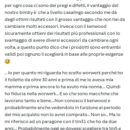
per ogni cosa ci sono dei pregi e difetti, il vantaggio del
nostro bimby è che a livello casalingo secondo me dà
degli ottimi risultati con il grosso vantaggio che non hai da
cambiare molti accessori, invece con il kenwood
sicuramente ottieni dei risultati più professionali con lo
svantaggio di avere diversi accessori da cambiare ogni
volta, a questo punto dico che i prodotti sono entrambi
validi poi ognuno li sceglierà in base alle proprie esigenze
... Io per quanto mi riguarda ho scelto worwerk perché ho
il folletto da oltre 30 anni e prima di me lo aveva mia
mamma e prima ancora lo ha avuto mia nonna.... Quindi
ho fiducia nella worwerk... E so che sono macchine che
lavorano tanto e bene....Non conosco il kenwood e
probabilmente anche vedendolo in funzione al periodo
del mio acquisto non lo avrei comprato... Non so... Ma io
mi riferisco ad un paragone con il tm31 che ho da due
anni.... Probabilmente oggi se dovessi scegliere tra tm5 e