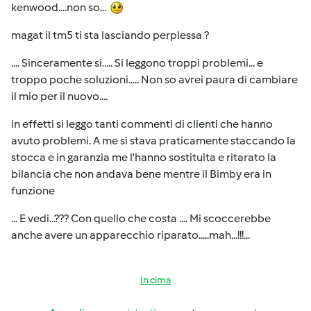
kenwood....non so...
magat il tm5 ti sta lasciando perplessa ?
.... Sinceramente si..... Si leggono troppi problemi... e
troppo poche soluzioni..... Non so avrei paura di cambiare
il mio per il nuovo....
in effetti si leggo tanti commenti di clienti che hanno
avuto problemi. A me si stava praticamente staccando la
stocca e in garanzia me l'hanno sostituita e ritarato la
bilancia che non andava bene mentre il Bimby era in
funzione
... E vedi...??? Con quello che costa .... Mi scoccerebbe
anche avere un apparecchio riparato.....mah...!!!...
In cima