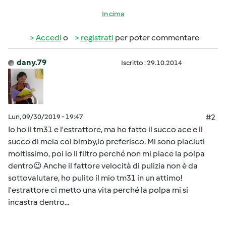
In cima
Accedi
o
registrati
per poter commentare
dany.79
Iscritto : 29.10.2014
Lun, 09/30/2019 - 19:47
#2
Io ho il tm31 e l'estrattore, ma ho fatto il succo ace e il
succo di mela col bimby,lo preferisco. Mi sono piaciuti
moltissimo, poi io li filtro perché non mi piace la polpa
dentro😉 Anche il fattore velocità di pulizia non è da
sottovalutare, ho pulito il mio tm31 in un attimo!
l'estrattore ci metto una vita perché la polpa mi si
incastra dentro...