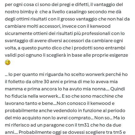
per ogni cosa ci sono dei pregi e difetti, il vantaggio del
nostro bimby è che a livello casalingo secondo me dà
degli ottimi risultati con il grosso vantaggio che non hai da
cambiare molti accessori, invece con il kenwood
sicuramente ottieni dei risultati più professionali con lo
svantaggio di avere diversi accessori da cambiare ogni
volta, a questo punto dico che i prodotti sono entrambi
validi poi ognuno li sceglierà in base alle proprie esigenze
... Io per quanto mi riguarda ho scelto worwerk perché ho
il folletto da oltre 30 anni e prima di me lo aveva mia
mamma e prima ancora lo ha avuto mia nonna.... Quindi
ho fiducia nella worwerk... E so che sono macchine che
lavorano tanto e bene....Non conosco il kenwood e
probabilmente anche vedendolo in funzione al periodo
del mio acquisto non lo avrei comprato... Non so... Ma io
mi riferisco ad un paragone con il tm31 che ho da due
anni.... Probabilmente oggi se dovessi scegliere tra tm5 e