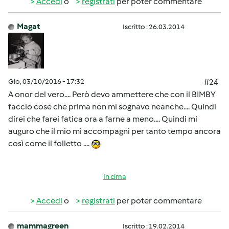
Accedi
o
registrati
per poter commentare
Magat
Iscritto : 26.03.2014
Gio, 03/10/2016 - 17:32
#24
A onor del vero.... Però devo ammettere che con il BIMBY
faccio cose che prima non mi sognavo neanche.... Quindi
direi che farei fatica ora a farne a meno.... Quindi mi
auguro che il mio mi accompagni per tanto tempo ancora
così come il folletto ....
In cima
Accedi
o
registrati
per poter commentare
mammagreen
Iscritto : 19.02.2014