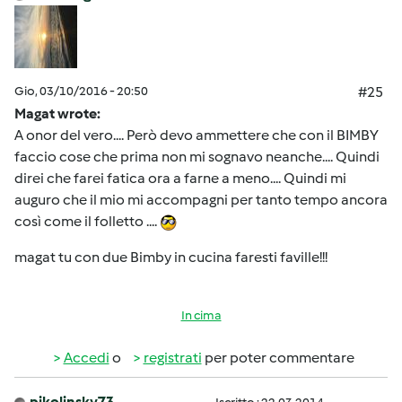
Gio, 03/10/2016 - 20:50
#25
Magat wrote:
A onor del vero.... Però devo ammettere che con il BIMBY
faccio cose che prima non mi sognavo neanche.... Quindi
direi che farei fatica ora a farne a meno.... Quindi mi
auguro che il mio mi accompagni per tanto tempo ancora
così come il folletto ....
magat tu con due Bimby in cucina faresti faville!!!
In cima
Accedi
o
registrati
per poter commentare
pikolinsky73