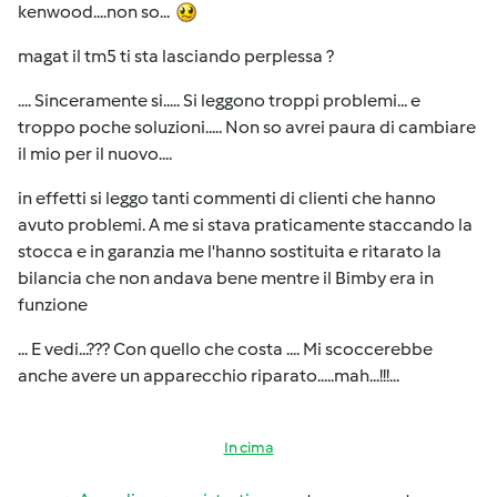
kenwood....non so...
magat il tm5 ti sta lasciando perplessa ?
.... Sinceramente si..... Si leggono troppi problemi... e
troppo poche soluzioni..... Non so avrei paura di cambiare
il mio per il nuovo....
in effetti si leggo tanti commenti di clienti che hanno
avuto problemi. A me si stava praticamente staccando la
stocca e in garanzia me l'hanno sostituita e ritarato la
bilancia che non andava bene mentre il Bimby era in
funzione
... E vedi...??? Con quello che costa .... Mi scoccerebbe
anche avere un apparecchio riparato.....mah...!!!...
In cima