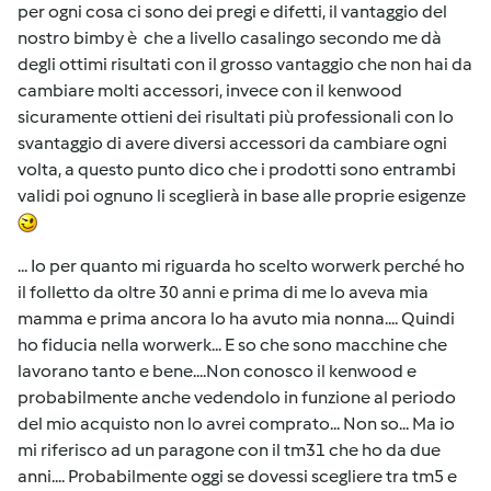
per ogni cosa ci sono dei pregi e difetti, il vantaggio del
nostro bimby è che a livello casalingo secondo me dà
degli ottimi risultati con il grosso vantaggio che non hai da
cambiare molti accessori, invece con il kenwood
sicuramente ottieni dei risultati più professionali con lo
svantaggio di avere diversi accessori da cambiare ogni
volta, a questo punto dico che i prodotti sono entrambi
validi poi ognuno li sceglierà in base alle proprie esigenze
... Io per quanto mi riguarda ho scelto worwerk perché ho
il folletto da oltre 30 anni e prima di me lo aveva mia
mamma e prima ancora lo ha avuto mia nonna.... Quindi
ho fiducia nella worwerk... E so che sono macchine che
lavorano tanto e bene....Non conosco il kenwood e
probabilmente anche vedendolo in funzione al periodo
del mio acquisto non lo avrei comprato... Non so... Ma io
mi riferisco ad un paragone con il tm31 che ho da due
anni.... Probabilmente oggi se dovessi scegliere tra tm5 e