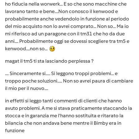
ho fiducia nella worwerk... E so che sono macchine che
lavorano tanto e bene....Non conosco il kenwood e
probabilmente anche vedendolo in funzione al periodo
del mio acquisto non lo avrei comprato... Non so... Ma io
mi riferisco ad un paragone con il tm31 che ho da due
anni.... Probabilmente oggi se dovessi scegliere tra tm5 e
kenwood....non so...
magat il tm5 ti sta lasciando perplessa ?
.... Sinceramente si..... Si leggono troppi problemi... e
troppo poche soluzioni..... Non so avrei paura di cambiare
il mio per il nuovo....
in effetti si leggo tanti commenti di clienti che hanno
avuto problemi. A me si stava praticamente staccando la
stocca e in garanzia me l'hanno sostituita e ritarato la
bilancia che non andava bene mentre il Bimby era in
funzione