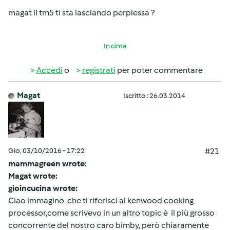
magat il tm5 ti sta lasciando perplessa ?
In cima
Accedi
o
registrati
per poter commentare
Magat
Iscritto : 26.03.2014
Gio, 03/10/2016 - 17:22
#21
mammagreen wrote:
Magat wrote:
gioincucina wrote:
Ciao immagino che ti riferisci al kenwood cooking
processor,come scrivevo in un altro topic è il più grosso
concorrente del nostro caro bimby, però chiaramente