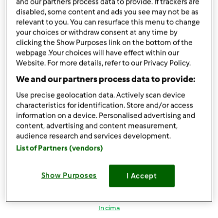
and our partners process data to provide. If trackers are
Mer, 03/09/2016 - 18:51
#5
disabled, some content and ads you see may not be as
Credo che siano apparecchi e procedimenti totalmente
relevant to you. You can resurface this menu to change
your choices or withdraw consent at any time by
diversi ...
clicking the Show Purposes link on the bottom of the
webpage .Your choices will have effect within our
Website. For more details, refer to our Privacy Policy.
In cima
We and our partners process data to provide:
Accedi
o
registrati
per poter commentare
Use precise geolocation data. Actively scan device
characteristics for identification. Store and/or access
mammagreen
Iscritto : 19.02.2014
information on a device. Personalised advertising and
content, advertising and content measurement,
audience research and services development.
List of Partners (vendors)
Mer, 03/09/2016 - 22:48
#6
Show Purposes
I Accept
mi consigliate l'estrattore allora per prepara i succhi?
In cima