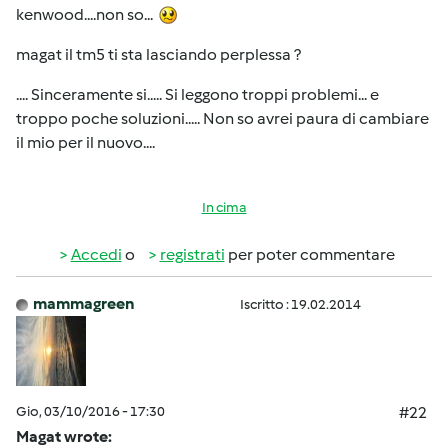
kenwood....non so...
magat il tm5 ti sta lasciando perplessa ?
.... Sinceramente si..... Si leggono troppi problemi... e
troppo poche soluzioni..... Non so avrei paura di cambiare
il mio per il nuovo....
In cima
Accedi
o
registrati
per poter commentare
mammagreen
Iscritto : 19.02.2014
Gio, 03/10/2016 - 17:30
#22
Magat wrote: