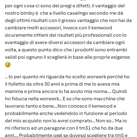
per ogni cosa ci sono dei pregi e difetti, il vantaggio del
nostro bimby è che a livello casalingo secondo me dà
degli ottimi risultati con il grosso vantaggio che non hai da
cambiare molti accessori, invece con il kenwood
sicuramente ottieni dei risultati più professionali con lo
svantaggio di avere diversi accessori da cambiare ogni
volta, a questo punto dico che i prodotti sono entrambi
validi poi ognuno li sceglierà in base alle proprie esigenze
... Io per quanto mi riguarda ho scelto worwerk perché ho
il folletto da oltre 30 anni e prima di me lo aveva mia
mamma e prima ancora lo ha avuto mia nonna.... Quindi
ho fiducia nella worwerk... E so che sono macchine che
lavorano tanto e bene....Non conosco il kenwood e
probabilmente anche vedendolo in funzione al periodo
del mio acquisto non lo avrei comprato... Non so... Ma io
mi riferisco ad un paragone con il tm31 che ho da due
anni.... Probabilmente oggi se dovessi scegliere tra tm5 e