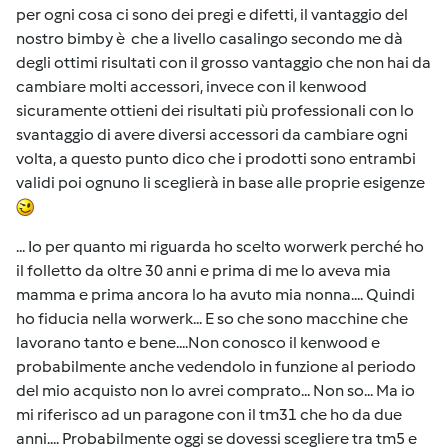
per ogni cosa ci sono dei pregi e difetti, il vantaggio del
nostro bimby è che a livello casalingo secondo me dà
degli ottimi risultati con il grosso vantaggio che non hai da
cambiare molti accessori, invece con il kenwood
sicuramente ottieni dei risultati più professionali con lo
svantaggio di avere diversi accessori da cambiare ogni
volta, a questo punto dico che i prodotti sono entrambi
validi poi ognuno li sceglierà in base alle proprie esigenze
... Io per quanto mi riguarda ho scelto worwerk perché ho
il folletto da oltre 30 anni e prima di me lo aveva mia
mamma e prima ancora lo ha avuto mia nonna.... Quindi
ho fiducia nella worwerk... E so che sono macchine che
lavorano tanto e bene....Non conosco il kenwood e
probabilmente anche vedendolo in funzione al periodo
del mio acquisto non lo avrei comprato... Non so... Ma io
mi riferisco ad un paragone con il tm31 che ho da due
anni.... Probabilmente oggi se dovessi scegliere tra tm5 e