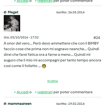
Accedi
o
registrati
per poter commentare
Magat
Iscritto : 26.03.2014
Gio, 03/10/2016 - 17:32
#24
A onor del vero.... Però devo ammettere che con il BIMBY
faccio cose che prima non mi sognavo neanche.... Quindi
direi che farei fatica ora a farne a meno.... Quindi mi
auguro che il mio mi accompagni per tanto tempo ancora
così come il folletto ....
In cima
Accedi
o
registrati
per poter commentare
mammagreen
Iscritto : 19.02.2014