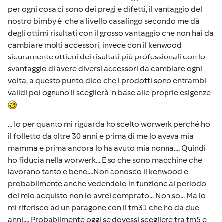
per ogni cosa ci sono dei pregi e difetti, il vantaggio del
nostro bimby è che a livello casalingo secondo me dà
degli ottimi risultati con il grosso vantaggio che non hai da
cambiare molti accessori, invece con il kenwood
sicuramente ottieni dei risultati più professionali con lo
svantaggio di avere diversi accessori da cambiare ogni
volta, a questo punto dico che i prodotti sono entrambi
validi poi ognuno li sceglierà in base alle proprie esigenze
... Io per quanto mi riguarda ho scelto worwerk perché ho
il folletto da oltre 30 anni e prima di me lo aveva mia
mamma e prima ancora lo ha avuto mia nonna.... Quindi
ho fiducia nella worwerk... E so che sono macchine che
lavorano tanto e bene....Non conosco il kenwood e
probabilmente anche vedendolo in funzione al periodo
del mio acquisto non lo avrei comprato... Non so... Ma io
mi riferisco ad un paragone con il tm31 che ho da due
anni.... Probabilmente oggi se dovessi scegliere tra tm5 e