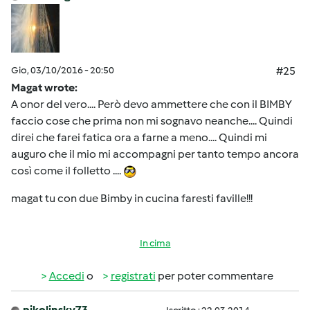
Gio, 03/10/2016 - 20:50
#25
Magat wrote:
A onor del vero.... Però devo ammettere che con il BIMBY
faccio cose che prima non mi sognavo neanche.... Quindi
direi che farei fatica ora a farne a meno.... Quindi mi
auguro che il mio mi accompagni per tanto tempo ancora
così come il folletto ....
magat tu con due Bimby in cucina faresti faville!!!
In cima
Accedi
o
registrati
per poter commentare
pikolinsky73