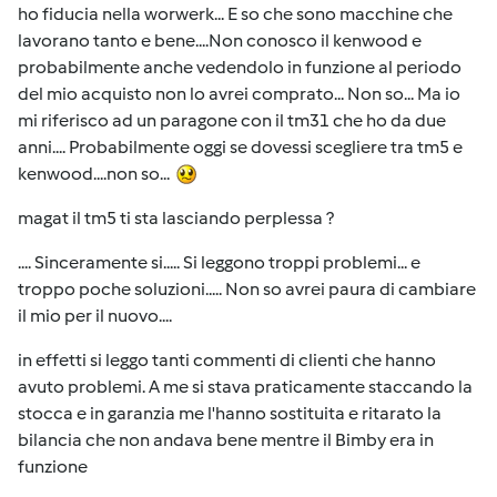
ho fiducia nella worwerk... E so che sono macchine che
lavorano tanto e bene....Non conosco il kenwood e
probabilmente anche vedendolo in funzione al periodo
del mio acquisto non lo avrei comprato... Non so... Ma io
mi riferisco ad un paragone con il tm31 che ho da due
anni.... Probabilmente oggi se dovessi scegliere tra tm5 e
kenwood....non so...
magat il tm5 ti sta lasciando perplessa ?
.... Sinceramente si..... Si leggono troppi problemi... e
troppo poche soluzioni..... Non so avrei paura di cambiare
il mio per il nuovo....
in effetti si leggo tanti commenti di clienti che hanno
avuto problemi. A me si stava praticamente staccando la
stocca e in garanzia me l'hanno sostituita e ritarato la
bilancia che non andava bene mentre il Bimby era in
funzione