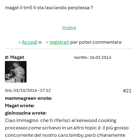
magat il tm5 ti sta lasciando perplessa ?
In cima
Accedi
o
registrati
per poter commentare
Magat
Iscritto : 26.03.2014
Gio, 03/10/2016 - 17:22
#21
mammagreen wrote:
Magat wrote:
gioincucina wrote:
Ciao immagino che ti riferisci al kenwood cooking
processor,come scrivevo in un altro topic è il più grosso
concorrente del nostro caro bimby, però chiaramente