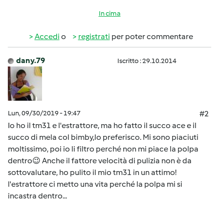
In cima
Accedi
o
registrati
per poter commentare
dany.79
Iscritto : 29.10.2014
Lun, 09/30/2019 - 19:47
#2
Io ho il tm31 e l'estrattore, ma ho fatto il succo ace e il
succo di mela col bimby,lo preferisco. Mi sono piaciuti
moltissimo, poi io li filtro perché non mi piace la polpa
dentro😉 Anche il fattore velocità di pulizia non è da
sottovalutare, ho pulito il mio tm31 in un attimo!
l'estrattore ci metto una vita perché la polpa mi si
incastra dentro...