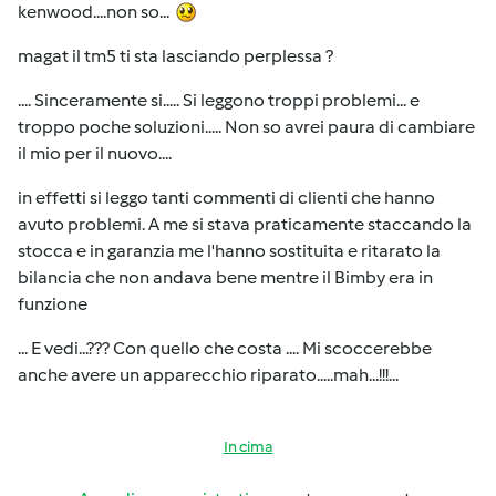
kenwood....non so...
magat il tm5 ti sta lasciando perplessa ?
.... Sinceramente si..... Si leggono troppi problemi... e
troppo poche soluzioni..... Non so avrei paura di cambiare
il mio per il nuovo....
in effetti si leggo tanti commenti di clienti che hanno
avuto problemi. A me si stava praticamente staccando la
stocca e in garanzia me l'hanno sostituita e ritarato la
bilancia che non andava bene mentre il Bimby era in
funzione
... E vedi...??? Con quello che costa .... Mi scoccerebbe
anche avere un apparecchio riparato.....mah...!!!...
In cima