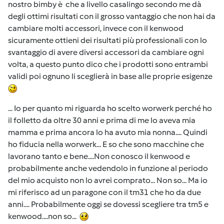
nostro bimby è che a livello casalingo secondo me dà
degli ottimi risultati con il grosso vantaggio che non hai da
cambiare molti accessori, invece con il kenwood
sicuramente ottieni dei risultati più professionali con lo
svantaggio di avere diversi accessori da cambiare ogni
volta, a questo punto dico che i prodotti sono entrambi
validi poi ognuno li sceglierà in base alle proprie esigenze
... Io per quanto mi riguarda ho scelto worwerk perché ho
il folletto da oltre 30 anni e prima di me lo aveva mia
mamma e prima ancora lo ha avuto mia nonna.... Quindi
ho fiducia nella worwerk... E so che sono macchine che
lavorano tanto e bene....Non conosco il kenwood e
probabilmente anche vedendolo in funzione al periodo
del mio acquisto non lo avrei comprato... Non so... Ma io
mi riferisco ad un paragone con il tm31 che ho da due
anni.... Probabilmente oggi se dovessi scegliere tra tm5 e
kenwood....non so...