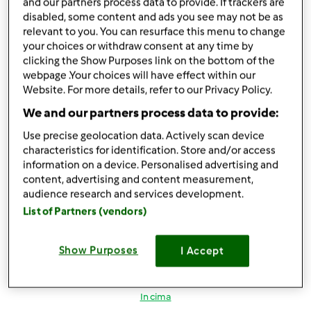
and our partners process data to provide. If trackers are
Mer, 03/09/2016 - 18:51
#5
disabled, some content and ads you see may not be as
Credo che siano apparecchi e procedimenti totalmente
relevant to you. You can resurface this menu to change
your choices or withdraw consent at any time by
diversi ...
clicking the Show Purposes link on the bottom of the
webpage .Your choices will have effect within our
Website. For more details, refer to our Privacy Policy.
In cima
We and our partners process data to provide:
Accedi
o
registrati
per poter commentare
Use precise geolocation data. Actively scan device
characteristics for identification. Store and/or access
mammagreen
Iscritto : 19.02.2014
information on a device. Personalised advertising and
content, advertising and content measurement,
audience research and services development.
List of Partners (vendors)
Mer, 03/09/2016 - 22:48
#6
Show Purposes
I Accept
mi consigliate l'estrattore allora per prepara i succhi?
In cima