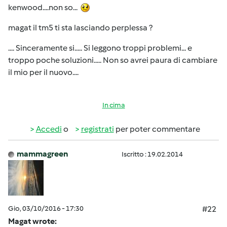
kenwood....non so...
magat il tm5 ti sta lasciando perplessa ?
.... Sinceramente si..... Si leggono troppi problemi... e
troppo poche soluzioni..... Non so avrei paura di cambiare
il mio per il nuovo....
In cima
Accedi
o
registrati
per poter commentare
mammagreen
Iscritto : 19.02.2014
Gio, 03/10/2016 - 17:30
#22
Magat wrote: