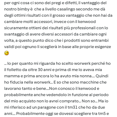
per ogni cosa ci sono dei pregi e difetti, il vantaggio del
nostro bimby è che a livello casalingo secondo me dà
degli ottimi risultati con il grosso vantaggio che non hai da
cambiare molti accessori, invece con il kenwood
sicuramente ottieni dei risultati più professionali con lo
svantaggio di avere diversi accessori da cambiare ogni
volta, a questo punto dico che i prodotti sono entrambi
validi poi ognuno li sceglierà in base alle proprie esigenze
... Io per quanto mi riguarda ho scelto worwerk perché ho
il folletto da oltre 30 anni e prima di me lo aveva mia
mamma e prima ancora lo ha avuto mia nonna.... Quindi
ho fiducia nella worwerk... E so che sono macchine che
lavorano tanto e bene....Non conosco il kenwood e
probabilmente anche vedendolo in funzione al periodo
del mio acquisto non lo avrei comprato... Non so... Ma io
mi riferisco ad un paragone con il tm31 che ho da due
anni.... Probabilmente oggi se dovessi scegliere tra tm5 e