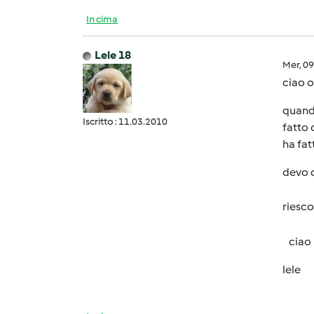
In cima
Lele 18
Mer, 0
ciao o
quando
Iscritto : 11.03.2010
fatto 
ha fat
devo d
riesco
ciao
lele