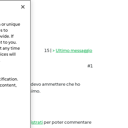
a or unique
es to
ide. If
t to you.
t any time
15 |
Ultimo messaggio
ces will
.
#1
ification.
cquisto fatto ma devo ammettere che ho
 content,
fruttare al massimo.
Accedi
o
registrati
per poter commentare