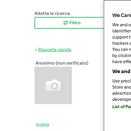
Adatta la ricerca
Ordina
We Care
Filtro
I ris
We and 
identifie
support t
trackers 
Risposta rapida
You can r
by clicki
have effe
Anonimo (non verificato)
Mer, 0
We and 
Un gra
Use preci
Ho acq
Store and
alcune
advertis
develop
Grazie
List of P
In cima