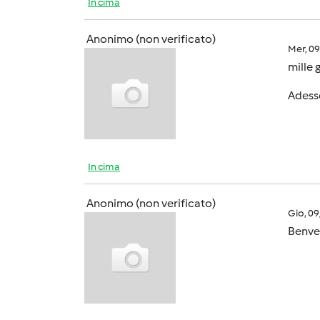
In cima
Anonimo (non verificato)
Mer, 0
mille 
Adesso
In cima
Anonimo (non verificato)
Gio, 0
Benve