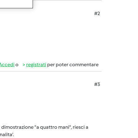
#2
Accedi
o
registrati
per poter commentare
#3
a dimostrazione "a quattro mani", riesci a
alita'.