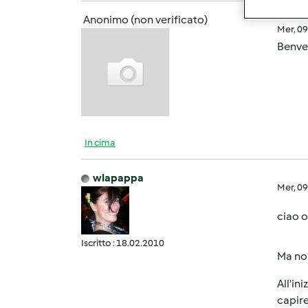
Anonimo (non verificato)
Mer, 0
Benve
In cima
wlapappa
Mer, 0
ciao o
Iscritto : 18.02.2010
Ma non
All'in
capire