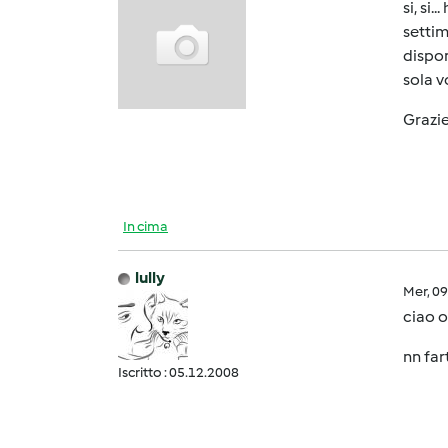
si, si
settim
dispon
sola v
Grazie
In cima
lully
Mer, 0
ciao o
nn far
Iscritto : 05.12.2008