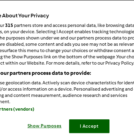
 per:
Risultati per pagina:
 About Your Privacy
ultati più recenti
10
our
315
partners store and access personal data, like browsing dat
rs, on your device. Selecting I Accept enables tracking technologi
he purposes shown under we and our partners process data to prov
are disabled, some content and ads you see may not be as relevan
esurface this menu to change your choices or withdraw consent a
ng the Show Purposes link on the bottom of the webpage .Your choi
ct within our Website. For more details, refer to our Privacy Policy
9/15/2010 - 08:54
our partners process data to provide:
nde ciao a tutte voi!
se geolocation data. Actively scan device characteristics for ident
uistato da pochi giorni il Bimby. Sono molto contenta dell'a
/or access information on a device. Personalised advertising and
 difficoltà ad usarlo Spero però nel vostro aiuto per poterlo s
ing and content measurement, audience research and services
ment.
 di cuore e buona giornata.
artners (vendors)
Show Purposes
I Accept