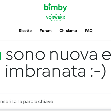
Ricette
Forum
Chi siamo
FAQ
m
sono nuova e
imbranata :-)