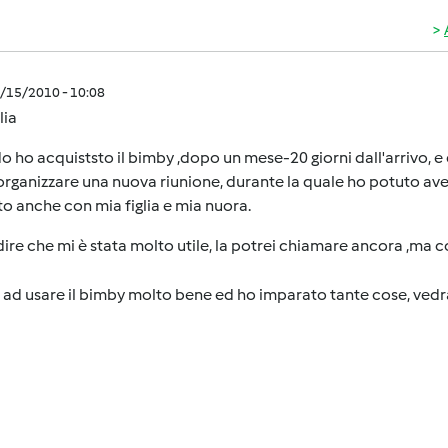
9/15/2010 - 10:08
lia
 ho acquiststo il bimby ,dopo un mese-20 giorni dall'arrivo, e q
organizzare una nuova riunione, durante la quale ho potuto aver
to anche con mia figlia e mia nuora.
ire che mi è stata molto utile, la potrei chiamare ancora ,ma c
 ad usare il bimby molto bene ed ho imparato tante cose, vedra