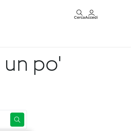
Cerca
Accedi
 un po'