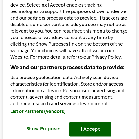
device. Selecting I Accept enables tracking
Mer, 09/15/2010 - 09:03
#2
technologies to support the purposes shown under we
Benvenuta olia
and our partners process data to provide. If trackers are
disabled, some content and ads you see may not be as
relevant to you. You can resurface this menu to change
In cima
your choices or withdraw consent at any time by
clicking the Show Purposes link on the bottom of the
Accedi
o
registrati
per poter commentare
webpage .Your choices will have effect within our
Website. For more details, refer to our Privacy Policy.
wlapappa
Iscritto : 18.02.2010
We and our partners process data to provide:
Use precise geolocation data. Actively scan device
characteristics for identification. Store and/or access
information on a device. Personalised advertising and
content, advertising and content measurement,
Mer, 09/15/2010 - 09:03
#3
audience research and services development.
ciao olia, benvenuta
List of Partners (vendors)
Ma non hai fissato il post vendita con la tua
Show Purposes
I Accept
dimostratrice?