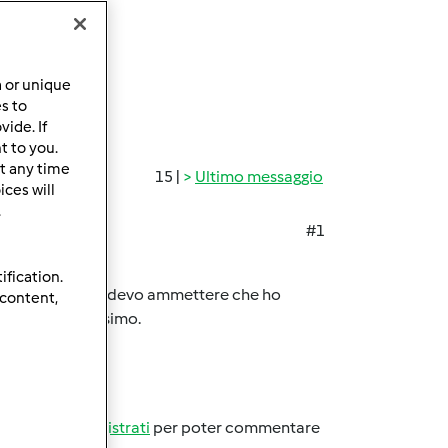
a or unique
es to
ide. If
t to you.
t any time
15 |
Ultimo messaggio
ces will
.
#1
ification.
cquisto fatto ma devo ammettere che ho
 content,
fruttare al massimo.
Accedi
o
registrati
per poter commentare