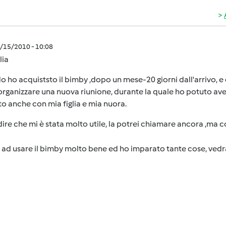
9/15/2010 - 10:08
lia
 ho acquiststo il bimby ,dopo un mese-20 giorni dall'arrivo, e q
organizzare una nuova riunione, durante la quale ho potuto aver
to anche con mia figlia e mia nuora.
ire che mi è stata molto utile, la potrei chiamare ancora ,ma c
 ad usare il bimby molto bene ed ho imparato tante cose, vedra