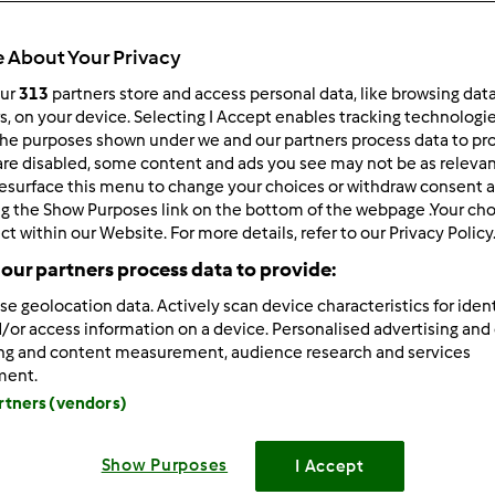
 per:
Risultati per pagina:
 About Your Privacy
ultati più recenti
10
our
313
partners store and access personal data, like browsing dat
rs, on your device. Selecting I Accept enables tracking technologi
he purposes shown under we and our partners process data to prov
are disabled, some content and ads you see may not be as relevan
esurface this menu to change your choices or withdraw consent a
ng the Show Purposes link on the bottom of the webpage .Your choi
ct within our Website. For more details, refer to our Privacy Policy
9/15/2010 - 08:54
our partners process data to provide:
nde ciao a tutte voi!
se geolocation data. Actively scan device characteristics for ident
uistato da pochi giorni il Bimby. Sono molto contenta dell'a
/or access information on a device. Personalised advertising and
 difficoltà ad usarlo Spero però nel vostro aiuto per poterlo s
ing and content measurement, audience research and services
ment.
 di cuore e buona giornata.
artners (vendors)
Show Purposes
I Accept