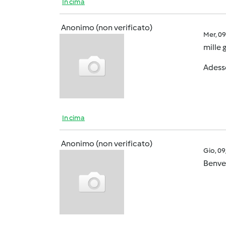
In cima
Anonimo (non verificato)
Mer, 0
mille 
Adesso
In cima
Anonimo (non verificato)
Gio, 0
Benve