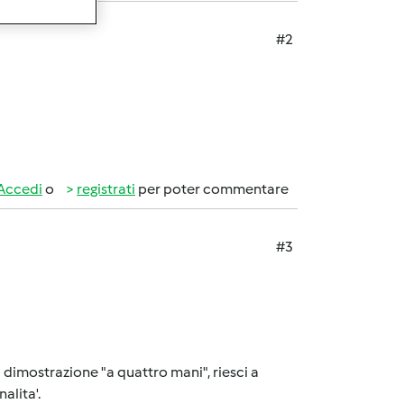
#2
Accedi
o
registrati
per poter commentare
#3
a dimostrazione "a quattro mani", riesci a
alita'.