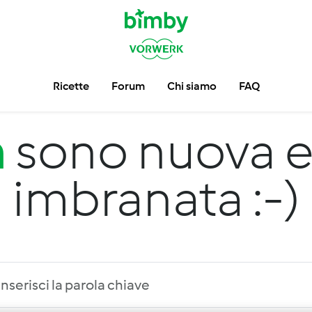
Ricette
Forum
Chi siamo
FAQ
m
sono nuova e
imbranata :-)