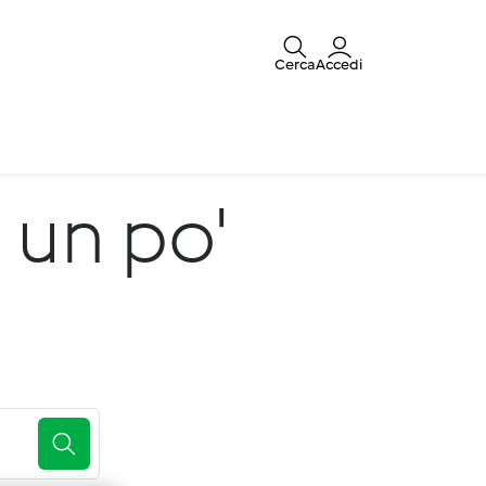
Cerca
Accedi
 un po'