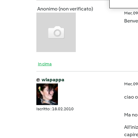
Anonimo (non verificato)
Mer, 0
Benve
In cima
wlapappa
Mer, 0
ciao o
Iscritto : 18.02.2010
Ma non
All'in
capire