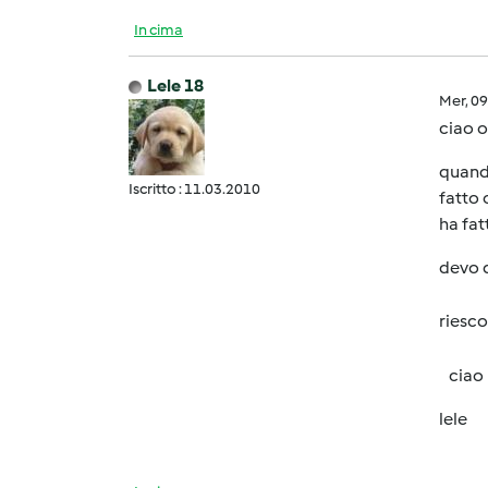
In cima
Lele 18
Mer, 0
ciao o
quando
Iscritto : 11.03.2010
fatto 
ha fat
devo d
riesco
ciao
lele