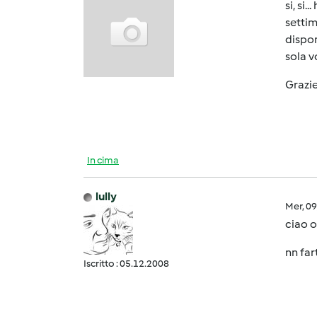
si, si
settim
dispon
sola v
Grazie
In cima
lully
Mer, 0
ciao o
nn far
Iscritto : 05.12.2008