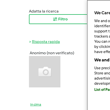
Adatta la ricerca
Ordina
We Care
Filtro
I ris
We and 
identifie
support t
trackers 
Risposta rapida
You can r
by clicki
have effe
Anonimo (non verificato)
Mer, 0
We and 
Un gra
Use preci
Ho acq
Store and
alcune
advertis
develop
Grazie
List of P
In cima