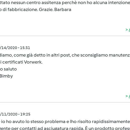
tato nessun centro assitenza perchè non ho alcuna intenzione 
o di fabbricazione. Grazie. Barbara
2/14/2020 - 15:31
iamo, come già detto in altri post, che sconsigliamo manutenz
i certificati Vorwerk.
o saluto
Bimby
2/11/2020 - 19:25
io ho avuto lo stesso problema e lho risolto rapidissimamente
ente per contatti ad asciugatura rapida. È un prodotto profess