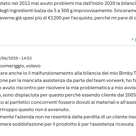
tato nel 2012 mai avuto problemi ma dall'inizio 2020 la bilancia 
egli ingredienti balza da 5 a 300 g improvvisamente. Sinceram
verne già spesi più di €1200 per l'acquisto, perché mi pare di 
1/06/2020 - 14:52
pomeriggio, volevo
are anche io il malfunzionamento alla bilancia del mio Bimby
one per la mancata assistenza da parte del team vorwerk, ho fa
 avuto riscontro per risolvere la mia problematica a mio avvi
, sono dispiaciuta per questo perché essendo cliente dal 2005
to ai paritetici concorrenti fossero dovuti ai materiali e all'ass
rtroppo questo non è avvenuto.
mente l'azienda non ne resentirà della perdita di un cliente i
mere soddisfazione per il prodotto è per l'assistenza ricevuta.