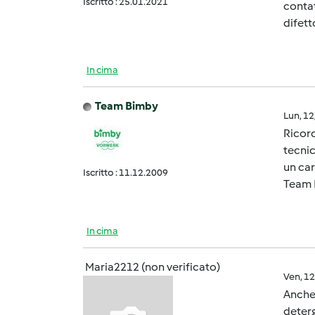
Iscritto : 25.01.2021
contat
difett
In cima
Team Bimby
Lun, 1
Ricord
tecnic
un car
Iscritto : 11.12.2009
Team 
In cima
Maria2212 (non verificato)
Ven, 1
Anche 
deterg