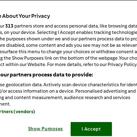
 per:
Risultati per pagina:
 About Your Privacy
ultati più recenti
10
our
313
partners store and access personal data, like browsing dat
rs, on your device. Selecting I Accept enables tracking technologi
he purposes shown under we and our partners process data to prov
are disabled, some content and ads you see may not be as relevan
esurface this menu to change your choices or withdraw consent a
ng the Show Purposes link on the bottom of the webpage .Your choi
ct within our Website. For more details, refer to our Privacy Policy
4/02/2021 - 09:29
our partners process data to provide:
rfettamente ragione, anch'io ho contattato il servizio clienti e 
se geolocation data. Actively scan device characteristics for ident
i, forse una volta worwerk era il top ma adesso sinceramente
/or access information on a device. Personalised advertising and
no assistenza in caso di guasto però in compenso vendono a m
ing and content measurement, audience research and services
mile a 350 euro e a parte il desing del bimby che è sicuramente p
ment.
te il boccale.
artners (vendors)
Show Purposes
I Accept