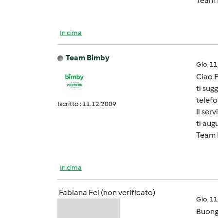
Team 
In cima
Team Bimby
Gio, 1
Ciao F
ti sug
telefo
Iscritto : 11.12.2009
Il ser
ti au
Team 
In cima
Fabiana Fei (non verificato)
Gio, 1
Buongi