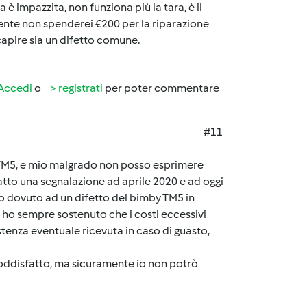
è impazzita, non funziona più la tara, è il
ente non spenderei €200 per la riparazione
capire sia un difetto comune.
Accedi
o
registrati
per poter commentare
#11
 TM5, e mio malgrado non posso esprimere
tto una segnalazione ad aprile 2020 e ad oggi
so dovuto ad un difetto del bimby TM5 in
 ho sempre sostenuto che i costi eccessivi
istenza eventuale ricevuta in caso di guasto,
nsoddisfatto, ma sicuramente io non potrò