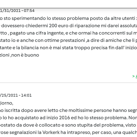
1/31/2021 - 07:54
o sto sperimentando lo stesso problema posto da altre utenti : 
 dovessero chiedermi 200 euro di riparazione mi darei assolut
to , pagato una cifra ingente, e che ormai ha concorrenti sul m
tato io e anche con ottime prestazioni ,a dire di amiche che l
ante e la bilancia non è mai stata troppo precisa fin dall’ inizio
zioni ,non è buono
1/25/2021 - 14:01
iorno,
o iscritta dopo avere letto che moltissime persone hanno segn
o lo ho acquistato ad inizio 2016 ed ho lo stesso problema. Non
ostato da dove è collocato e sono stupita del problema, visto i
se segnalazioni la Vorkerk ha intrapreso, per caso, una qualc