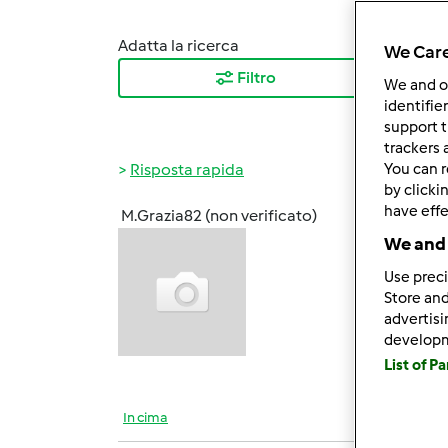
Adatta la ricerca
Ordina
We Care
Filtro
I ris
We and 
identifie
support t
trackers 
Risposta rapida
You can r
by clicki
have effe
M.Grazia82 (non verificato)
Ven, 0
We and 
Hai pe
Use preci
sparit
Store and
offro
advertis
uno si
develop
capien
List of P
In cima