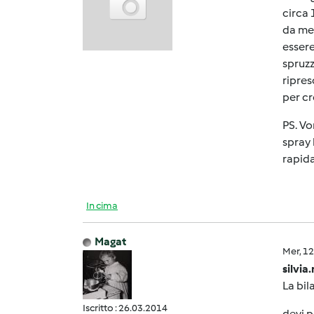
circa 
da mec
essere
spruzz
ripres
per cr
PS. Vo
spray 
rapid
In cima
Magat
Mer, 1
silvia
La bil
Iscritto : 26.03.2014
devi p