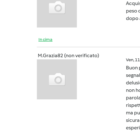
Acquis
peso d
dopo a
In cima
M.Grazia82 (non verificato)
Ven, 1
Buon 
segnal
delusi
non ho
parola
rispet
ma pu
sicura
esperi