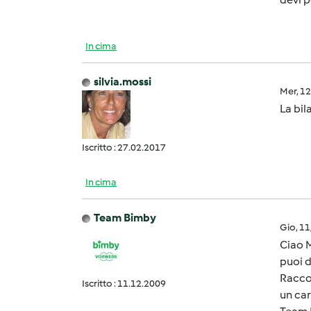
In cima
silvia.mossi
Mer, 1
La bil
Iscritto : 27.02.2017
In cima
Team Bimby
Gio, 1
Ciao 
puoi d
Raccon
Iscritto : 11.12.2009
un car