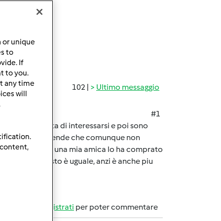
a or unique
es to
ide. If
t to you.
t any time
102 |
Ultimo messaggio
ces will
.
#1
hanno fatto finta di interessarsi e poi sono
ification.
 ci sono tante aziende che comunque non
 content,
eno della metà, una mia amica lo ha comprato
iu carino il resto è uguale, anzi è anche piu
Accedi
o
registrati
per poter commentare