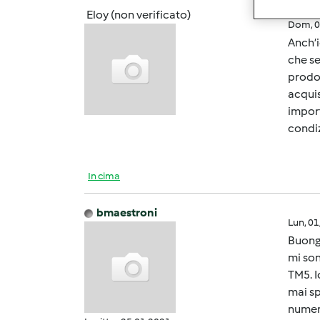
Eloy (non verificato)
Dom, 0
Anch’i
che se
prodot
acquis
import
condi
In cima
bmaestroni
Lun, 0
Buong
mi son
TM5. I
mai sp
numero