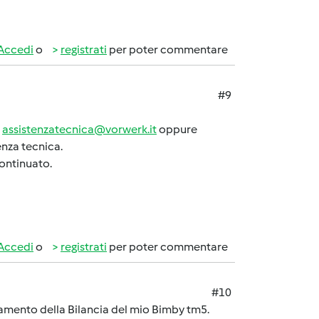
Accedi
o
registrati
per poter commentare
#9
d
assistenzatecnica@vorwerk.it
oppure
enza tecnica.
continuato.
Accedi
o
registrati
per poter commentare
#10
amento della Bilancia del mio Bimby tm5.