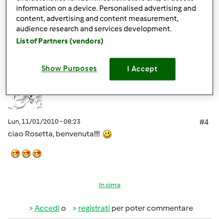
information on a device. Personalised advertising and
content, advertising and content measurement,
In cima
audience research and services development.
List of Partners (vendors)
Accedi
o
registrati
per poter commentare
lully
Show Purposes
I Accept
Iscritto : 05.12.2008
Lun, 11/01/2010 - 08:23
#4
ciao Rosetta, benvenuta!!!!
In cima
Accedi
o
registrati
per poter commentare