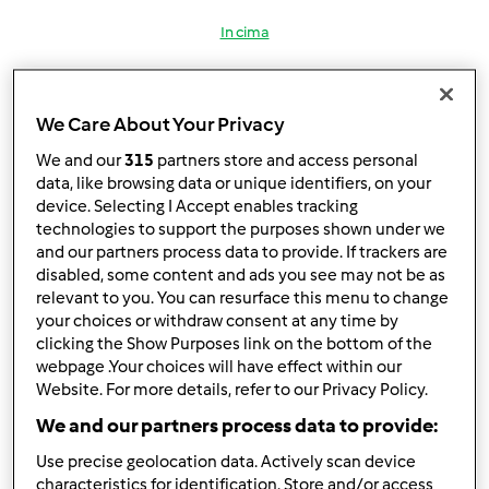
In cima
Accedi
o
registrati
per poter commentare
We Care About Your Privacy
rosetta 55 (non verificato)
We and our
315
partners store and access personal
data, like browsing data or unique identifiers, on your
device. Selecting I Accept enables tracking
technologies to support the purposes shown under we
and our partners process data to provide. If trackers are
disabled, some content and ads you see may not be as
relevant to you. You can resurface this menu to change
Dom, 10/31/2010 - 22:33
#3
your choices or withdraw consent at any time by
clicking the Show Purposes link on the bottom of the
webpage .Your choices will have effect within our
grazie chocolate
hai ragione il BiMBY ti cambia la
Website. For more details, refer to our Privacy Policy.
vita a presto
We and our partners process data to provide:
Use precise geolocation data. Actively scan device
buonanotte
characteristics for identification. Store and/or access