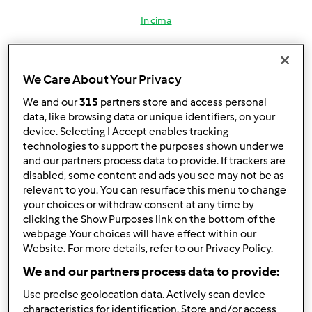
In cima
Accedi
o
registrati
per poter commentare
We Care About Your Privacy
rosetta 55 (non verificato)
We and our
315
partners store and access personal
data, like browsing data or unique identifiers, on your
device. Selecting I Accept enables tracking
technologies to support the purposes shown under we
and our partners process data to provide. If trackers are
disabled, some content and ads you see may not be as
relevant to you. You can resurface this menu to change
Dom, 10/31/2010 - 22:33
#3
your choices or withdraw consent at any time by
clicking the Show Purposes link on the bottom of the
webpage .Your choices will have effect within our
grazie chocolate
hai ragione il BiMBY ti cambia la
Website. For more details, refer to our Privacy Policy.
vita a presto
We and our partners process data to provide:
Use precise geolocation data. Actively scan device
buonanotte
characteristics for identification. Store and/or access