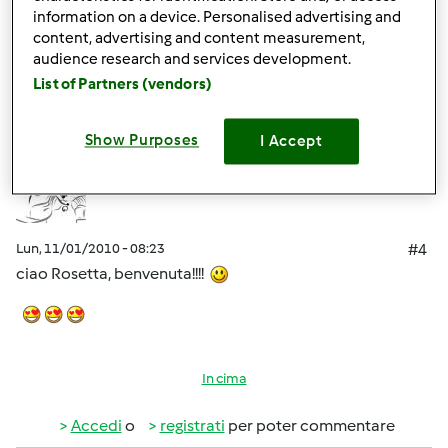
information on a device. Personalised advertising and
content, advertising and content measurement,
In cima
audience research and services development.
List of Partners (vendors)
Accedi
o
registrati
per poter commentare
lully
Show Purposes
I Accept
Iscritto : 05.12.2008
Lun, 11/01/2010 - 08:23
#4
ciao Rosetta, benvenuta!!!!
In cima
Accedi
o
registrati
per poter commentare