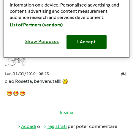
information on a device. Personalised advertising and
content, advertising and content measurement,
In cima
audience research and services development.
List of Partners (vendors)
Accedi
o
registrati
per poter commentare
lully
Show Purposes
I Accept
Iscritto : 05.12.2008
Lun, 11/01/2010 - 08:23
#4
ciao Rosetta, benvenuta!!!!
In cima
Accedi
o
registrati
per poter commentare