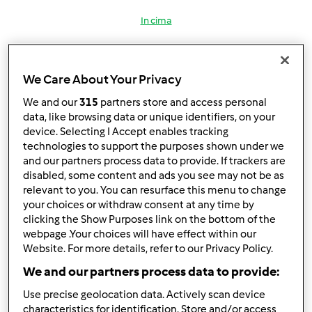
In cima
Accedi
o
registrati
per poter commentare
We Care About Your Privacy
rosetta 55 (non verificato)
We and our
315
partners store and access personal
data, like browsing data or unique identifiers, on your
device. Selecting I Accept enables tracking
technologies to support the purposes shown under we
and our partners process data to provide. If trackers are
disabled, some content and ads you see may not be as
relevant to you. You can resurface this menu to change
Dom, 10/31/2010 - 22:33
#3
your choices or withdraw consent at any time by
clicking the Show Purposes link on the bottom of the
webpage .Your choices will have effect within our
grazie chocolate
hai ragione il BiMBY ti cambia la
Website. For more details, refer to our Privacy Policy.
vita a presto
We and our partners process data to provide:
Use precise geolocation data. Actively scan device
buonanotte
characteristics for identification. Store and/or access