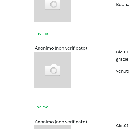
Buona
In cima
Anonimo (non verificato)
Gio, 0
grazie
venut
In cima
Anonimo (non verificato)
Gio, 0