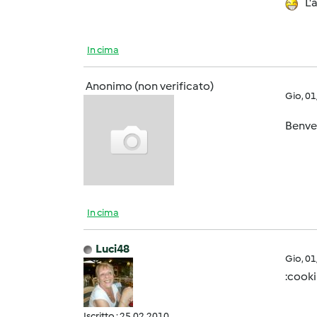
L'a
In cima
Anonimo (non verificato)
Gio, 0
Benve
In cima
Luci48
Gio, 0
:cooki
Iscritto : 25.02.2010