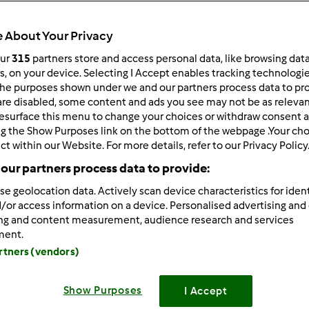
ultati più recenti
10
 About Your Privacy
our
315
partners store and access personal data, like browsing dat
rs, on your device. Selecting I Accept enables tracking technologi
he purposes shown under we and our partners process data to prov
are disabled, some content and ads you see may not be as relevan
1/06/2011 - 09:53
esurface this menu to change your choices or withdraw consent a
a tutti! Sono Olinella anche se il mio vero nome è Francesca. S
ng the Show Purposes link on the bottom of the webpage .Your choi
ct within our Website. For more details, refer to our Privacy Policy
ro è eccezionale. Io, che non sapevo come muovermi in cucin
our partners process data to provide:
se geolocation data. Actively scan device characteristics for ident
iventata bravina (meglio non esagera all'inizio, non credete?
/or access information on a device. Personalised advertising and
ing and content measurement, audience research and services
sto per la pizza è eccezionale. Ah dimenticavo: sono una guida 
ment.
 EPIFANIA A TUTTE E TUTTI
artners (vendors)
Show Purposes
I Accept