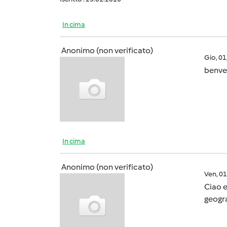
In cima
Anonimo (non verificato)
Gio, 0
benven
In cima
Anonimo (non verificato)
Ven, 0
Ciao e
geogra