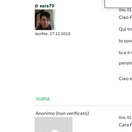
sara70
Gio, 0
Ciao Fr
Qui tr
Iscritto : 17.12.2010
Io son
Io e i
persino
Ciao e 
In cima
Anonimo (non verificato)
Gio, 0
Cara 