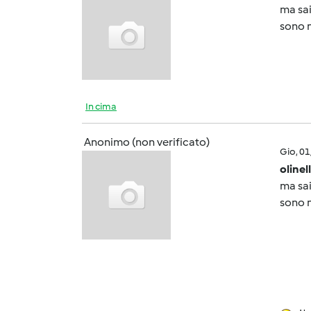
ma sai
sono m
In cima
Anonimo (non verificato)
Gio, 0
olinel
ma sai
sono m