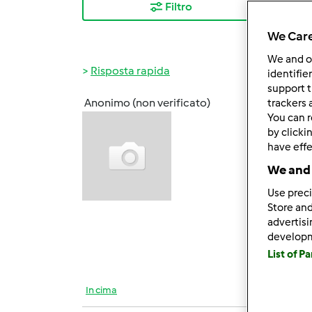
Filtro
I ris
We Care
We and 
Risposta rapida
identifie
support t
Anonimo (non verificato)
trackers 
Gio, 0
You can r
Salve 
by clicki
have effe
davve
We and 
Use preci
sono d
Store and
advertis
L'impa
develop
BUONA
List of P
In cima