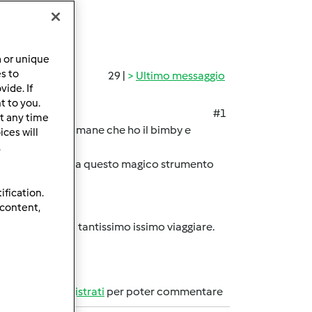
a or unique
es to
29 |
Ultimo messaggio
ide. If
t to you.
#1
t any time
ono quasi 7 settimane che ho il bimby e
ces will
.
a
, grazie a questo magico strumento
ification.
)
 content,
turistica e amo tantissimo issimo viaggiare.
Accedi
o
registrati
per poter commentare