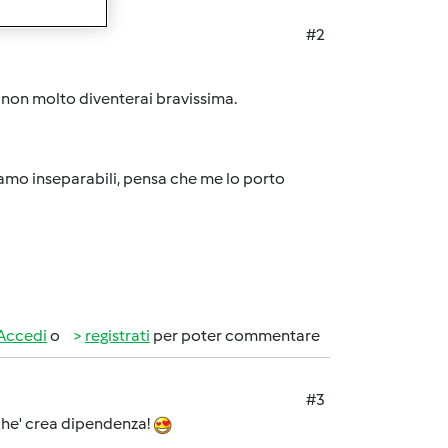
#2
a non molto diventerai bravissima.
iamo inseparabili, pensa che me lo porto
Accedi
o
registrati
per poter commentare
#3
che' crea dipendenza!