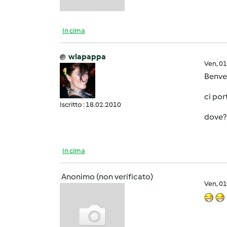
In cima
wlapappa
Ven, 0
Benve
ci por
Iscritto : 18.02.2010
dove? 
In cima
Anonimo (non verificato)
Ven, 0