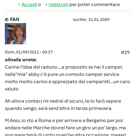
Accedi
o
registrati
per poter commentare
FAN
Iscritto : 31.01.2009
Dom, 01/09/2011 - 00:27
#29
olinella wrote:
Carina l'idea del raduno.....a proposito se hai il camper,
nella"mia" abby c'è pure un comodo camper service
molto molto carino e apprezzato dai camperisti....un caro
saluto
Ah allora contaci mi vedrai di sicuro, te lo farò sapere
quando vengo, sarà senz'altro in tarda primavera.
M.Assu, io sto a Roma e per arrivare a Bergamo per poi
andare nelle Marche dovrei fare un giro un po' largo, ma
non mancherà di certo qualche altra occasione, magari