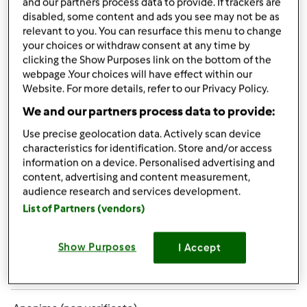
and our partners process data to provide. If trackers are
disabled, some content and ads you see may not be as
relevant to you. You can resurface this menu to change
your choices or withdraw consent at any time by
clicking the Show Purposes link on the bottom of the
webpage .Your choices will have effect within our
Gio, 01/06/2011 - 10:52
#4
Website. For more details, refer to our Privacy Policy.
grazie Sara!
In effetti sono riuscita a fare pure il
We and our partners process data to provide:
tronchetto di Natale che oggi dovrei ripetere. E la prima
volta è venuto buonissimo farcito con mascarpone e
Use precise geolocation data. Actively scan device
characteristics for identification. Store and/or access
nutella
speriamo di bissare.
information on a device. Personalised advertising and
content, advertising and content measurement,
audience research and services development.
List of Partners (vendors)
In cima
Show Purposes
I Accept
Accedi
o
registrati
per poter commentare