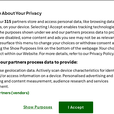
ultati più recenti
10
 About Your Privacy
our
315
partners store and access personal data, like browsing dat
rs, on your device. Selecting I Accept enables tracking technologi
he purposes shown under we and our partners process data to prov
are disabled, some content and ads you see may not be as relevan
1/06/2011 - 09:53
esurface this menu to change your choices or withdraw consent a
a tutti! Sono Olinella anche se il mio vero nome è Francesca. S
ng the Show Purposes link on the bottom of the webpage .Your choi
ct within our Website. For more details, refer to our Privacy Policy
ro è eccezionale. Io, che non sapevo come muovermi in cucin
our partners process data to provide:
se geolocation data. Actively scan device characteristics for ident
iventata bravina (meglio non esagera all'inizio, non credete?
/or access information on a device. Personalised advertising and
ing and content measurement, audience research and services
sto per la pizza è eccezionale. Ah dimenticavo: sono una guida 
ment.
 EPIFANIA A TUTTE E TUTTI
artners (vendors)
Show Purposes
I Accept