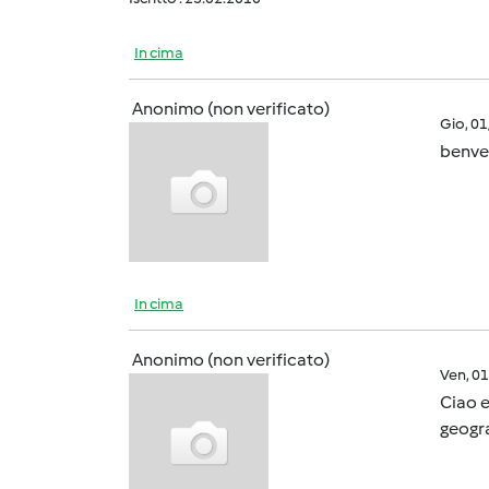
In cima
Anonimo (non verificato)
Gio, 0
benven
In cima
Anonimo (non verificato)
Ven, 0
Ciao e
geogra