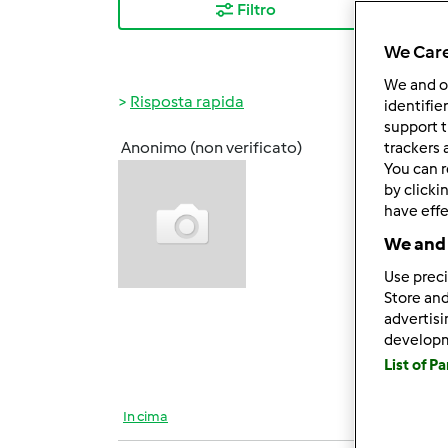
Filtro
I ris
We Care
We and 
Risposta rapida
identifie
support t
Anonimo (non verificato)
trackers 
Gio, 0
You can r
Salve 
by clicki
have effe
davve
We and 
Use preci
sono d
Store and
advertis
L'impa
develop
BUONA
List of P
In cima