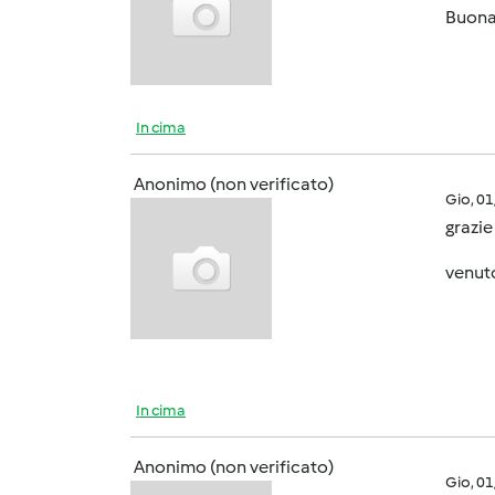
Buona
In cima
Anonimo (non verificato)
Gio, 0
grazie
venut
In cima
Anonimo (non verificato)
Gio, 0