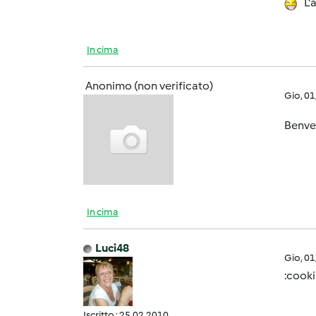
L'a
In cima
Anonimo (non verificato)
Gio, 0
Benve
In cima
Luci48
Gio, 0
:cooki
Iscritto : 25.02.2010