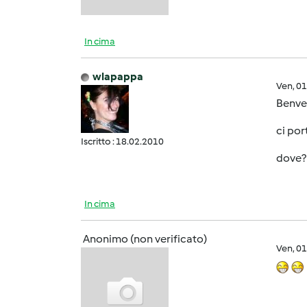
In cima
wlapappa
Ven, 0
Benve
ci por
Iscritto : 18.02.2010
dove? 
In cima
Anonimo (non verificato)
Ven, 0