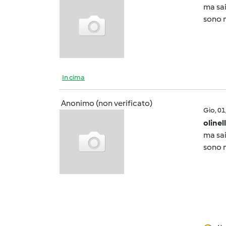
ma sai
sono m
In cima
Anonimo (non verificato)
Gio, 0
olinel
ma sai
sono m