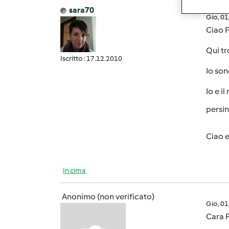
sara70
Gio, 0
Ciao Fr
Qui tr
Iscritto : 17.12.2010
Io son
Io e i
persino
Ciao e 
In cima
Anonimo (non verificato)
Gio, 0
Cara 