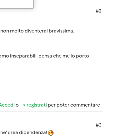
#2
a non molto diventerai bravissima.
iamo inseparabili, pensa che me lo porto
Accedi
o
registrati
per poter commentare
#3
che' crea dipendenza!