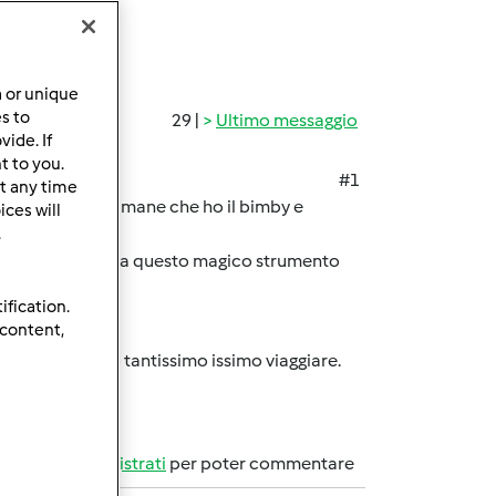
a or unique
es to
29 |
Ultimo messaggio
ide. If
t to you.
#1
t any time
ono quasi 7 settimane che ho il bimby e
ces will
.
a
, grazie a questo magico strumento
ification.
)
 content,
turistica e amo tantissimo issimo viaggiare.
Accedi
o
registrati
per poter commentare