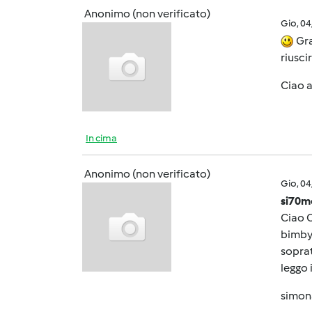
Anonimo (non verificato)
Gio, 0
Gra
riusci
Ciao a
In cima
Anonimo (non verificato)
Gio, 0
si70m
Ciao O
bimby
soprat
leggo 
simon