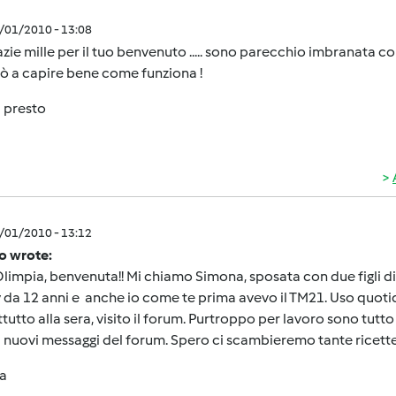
4/01/2010 - 13:08
zie mille per il tuo benvenuto ..... sono parecchio imbranata con 
rò a capire bene come funziona !
 presto
4/01/2010 - 13:12
o wrote:
limpia, benvenuta!! Mi chiamo Simona, sposata con due figli di 1
 da 12 anni e anche io come te prima avevo il TM21. Uso quot
tutto alla sera, visito il forum. Purtroppo per lavoro sono tutt
i nuovi messaggi del forum. Spero ci scambieremo tante ricette
a