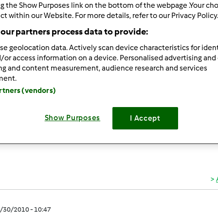
ultati più recenti
10
ng the Show Purposes link on the bottom of the webpage .Your choi
ct within our Website. For more details, refer to our Privacy Policy
our partners process data to provide:
se geolocation data. Actively scan device characteristics for ident
/or access information on a device. Personalised advertising and
ing and content measurement, audience research and services
ment.
3/29/2010 - 21:23
artners (vendors)
presento, mi chiamo Olimpia, sono sposata con un uomo meravigl
TM31 del quale sono perdutamente innamorata da ormai 9 anni
..nemmeno per le vacanze !!! Non sono un mago con il pc ...ma sp
Show Purposes
I Accept
by ! Ciao a tutti !!!!
3/30/2010 - 10:47