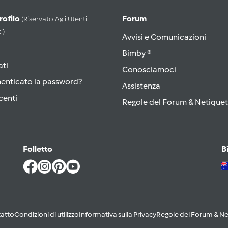
Profilo
Forum
(riservato Agli Utenti
i)
Avvisi e Comunicazioni
Bimby ®
ati
Conosciamoci
menticato la password?
Assistenza
centi
Regole del Forum & Netiquet
Folletto
B
atto
Condizioni di utilizzo
Informativa sulla Privacy
Regole del Forum & Ne