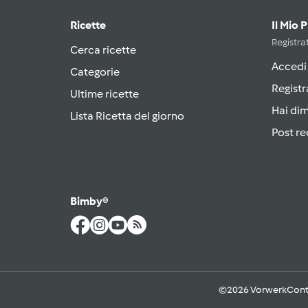
Ricette
Il Mio 
Registrat
Cerca ricette
Accedi
Categorie
Registr
Ultime ricette
Hai di
Lista Ricetta del giorno
Post re
Bimby®
©2026 Vorwerk
Cont