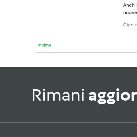
Anch'i
nuove 
Ciao 
In cima
Rimani
aggio