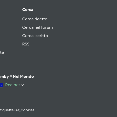
Cerca
Cerca ricette
Cerca nel forum
Cerca iscritto
RSS
te
imby ® Nel Mondo
Recipes
tiquette
FAQ
Cookies