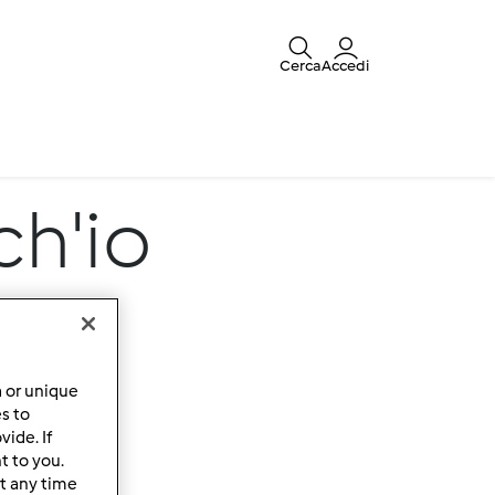
Cerca
Accedi
ch'io
a or unique
es to
ide. If
t to you.
t any time