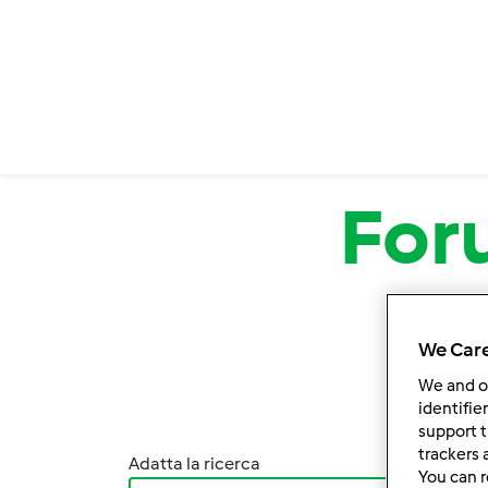
Salta al contenuto principale
For
We Care
We and 
identifie
support t
trackers 
Adatta la ricerca
Ordina
You can r