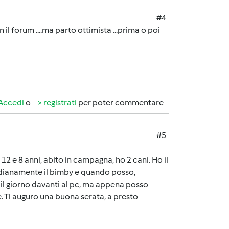
#4
il forum ....ma parto ottimista ...prima o poi
Accedi
o
registrati
per poter commentare
#5
2 e 8 anni, abito in campagna, ho 2 cani. Ho il
idianamente il bimby e quando posso,
o il giorno davanti al pc, ma appena posso
. Ti auguro una buona serata, a presto