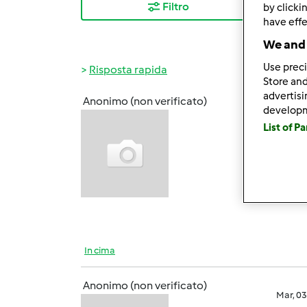
Filtro
I ris
by clicki
have effe
We and 
Use preci
Risposta rapida
Store and
advertis
Anonimo (non verificato)
develop
Lun, 0
List of P
Mi 
BIMBY 
mai ..
del Bim
In cima
Anonimo (non verificato)
Mar, 0