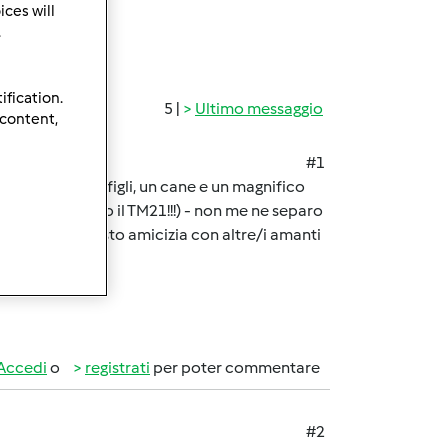
ces will
.
ification.
5 |
Ultimo messaggio
 content,
#1
ioso, ho tre figli, un cane e un magnifico
 (prima avevo il TM21!!!) - non me ne separo
ero di fare presto amicizia con altre/i amanti
Accedi
o
registrati
per poter commentare
#2