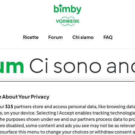
Ricette
Forum
Chi siamo
FAQ
um
Ci sono an
 About Your Privacy
our
315
partners store and access personal data, like browsing dat
rs, on your device. Selecting I Accept enables tracking technologi
he purposes shown under we and our partners process data to prov
are disabled, some content and ads you see may not be as relevan
 per:
Risultati per pagina:
esurface this menu to change your choices or withdraw consent a