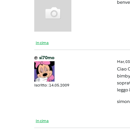
benvenu
In cima
si70mo
Mar, 0
Ciao O
bimby
soprat
Iscritto : 14.05.2009
leggo 
simon
In cima