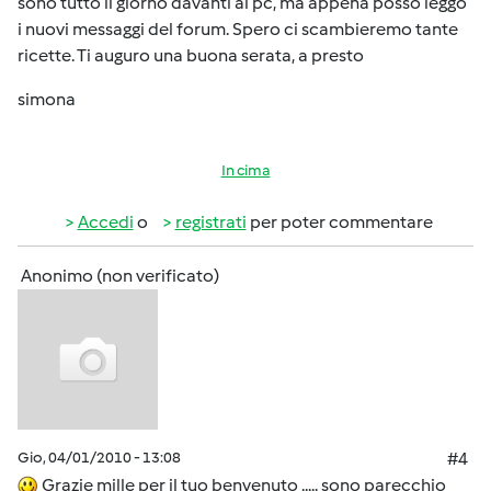
sono tutto il giorno davanti al pc, ma appena posso leggo
i nuovi messaggi del forum. Spero ci scambieremo tante
ricette. Ti auguro una buona serata, a presto
simona
In cima
Accedi
o
registrati
per poter commentare
Anonimo (non verificato)
Gio, 04/01/2010 - 13:08
#4
Grazie mille per il tuo benvenuto ..... sono parecchio