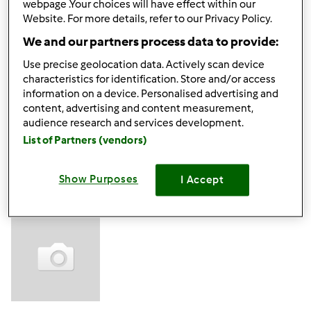
webpage .Your choices will have effect within our
da ormai 9 anni (prima avevo il TM21!!!) - non me ne
Website. For more details, refer to our Privacy Policy.
separo mai ....nemmeno per le vacanze !!! Non sono un
We and our partners process data to provide:
mago con il pc ...ma spero di fare presto amicizia con
altre/i amanti del Bimby ! Ciao a tutti !!!!
Use precise geolocation data. Actively scan device
characteristics for identification. Store and/or access
information on a device. Personalised advertising and
content, advertising and content measurement,
audience research and services development.
In cima
List of Partners (vendors)
Accedi
o
registrati
per poter commentare
Show Purposes
I Accept
Anonimo (non verificato)