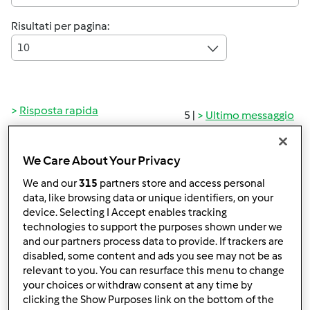
Risultati per pagina:
10
Risposta rapida
5 |
Ultimo messaggio
Anonimo (non verificato)
We Care About Your Privacy
We and our
315
partners store and access personal
data, like browsing data or unique identifiers, on your
device. Selecting I Accept enables tracking
technologies to support the purposes shown under we
and our partners process data to provide. If trackers are
disabled, some content and ads you see may not be as
Lun, 03/29/2010 - 21:23
#1
relevant to you. You can resurface this menu to change
Mi presento, mi chiamo Olimpia, sono sposata con un
your choices or withdraw consent at any time by
uomo meraviglioso, ho tre figli, un cane e un magnifico
clicking the Show Purposes link on the bottom of the
BIMBY TM31 del quale sono perdutamente innamorata