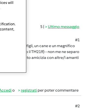
ces will
.
ification.
5 |
Ultimo messaggio
 content,
#1
ioso, ho tre figli, un cane e un magnifico
 (prima avevo il TM21!!!) - non me ne separo
ero di fare presto amicizia con altre/i amanti
Accedi
o
registrati
per poter commentare
#2