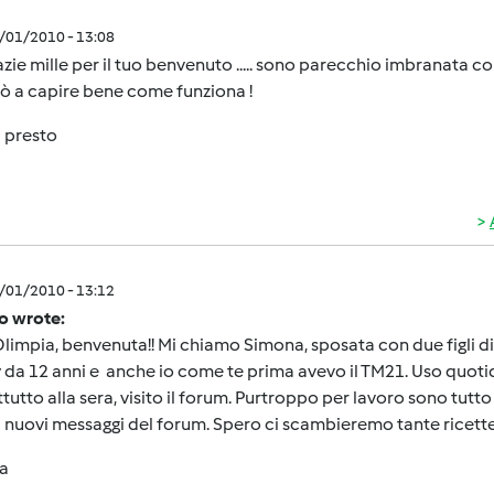
4/01/2010 - 13:08
zie mille per il tuo benvenuto ..... sono parecchio imbranata con 
rò a capire bene come funziona !
 presto
4/01/2010 - 13:12
o wrote:
limpia, benvenuta!! Mi chiamo Simona, sposata con due figli di 1
 da 12 anni e anche io come te prima avevo il TM21. Uso quot
tutto alla sera, visito il forum. Purtroppo per lavoro sono tutt
i nuovi messaggi del forum. Spero ci scambieremo tante ricette
a