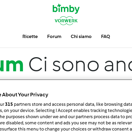
Ricette
Forum
Chi siamo
FAQ
um
Ci sono an
 About Your Privacy
our
315
partners store and access personal data, like browsing dat
rs, on your device. Selecting I Accept enables tracking technologi
he purposes shown under we and our partners process data to prov
are disabled, some content and ads you see may not be as relevan
 per:
Risultati per pagina:
esurface this menu to change your choices or withdraw consent a