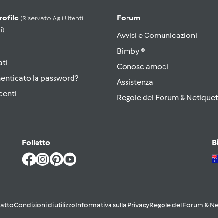
Profilo
Forum
(riservato Agli Utenti
i)
Avvisi e Comunicazioni
Bimby ®
ati
Conosciamoci
menticato la password?
Assistenza
centi
Regole del Forum & Netiquet
Folletto
B
atto
Condizioni di utilizzo
Informativa sulla Privacy
Regole del Forum & Ne