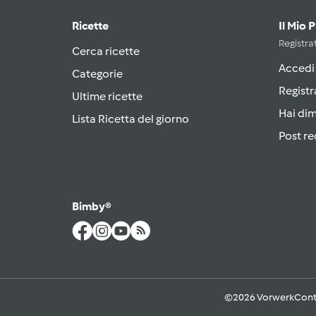
Ricette
Il Mio 
Registrat
Cerca ricette
Accedi
Categorie
Registr
Ultime ricette
Hai di
Lista Ricetta del giorno
Post re
Bimby®
©2026 Vorwerk
Cont