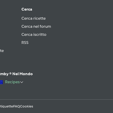
Cerca
Cerca ricette
Cerca nel forum
Cerca iscritto
RSS
te
imby ® Nel Mondo
Recipes
tiquette
FAQ
Cookies