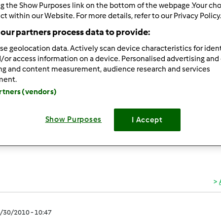
ultati più recenti
10
ng the Show Purposes link on the bottom of the webpage .Your choi
ct within our Website. For more details, refer to our Privacy Policy
our partners process data to provide:
se geolocation data. Actively scan device characteristics for ident
/or access information on a device. Personalised advertising and
ing and content measurement, audience research and services
ment.
3/29/2010 - 21:23
artners (vendors)
presento, mi chiamo Olimpia, sono sposata con un uomo meravigl
TM31 del quale sono perdutamente innamorata da ormai 9 anni
..nemmeno per le vacanze !!! Non sono un mago con il pc ...ma sp
Show Purposes
I Accept
by ! Ciao a tutti !!!!
3/30/2010 - 10:47