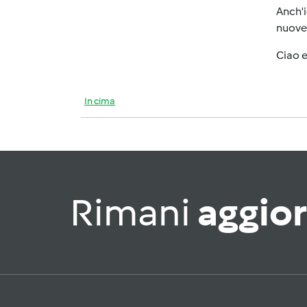
Anch'i
nuove 
Ciao 
In cima
Rimani
aggio