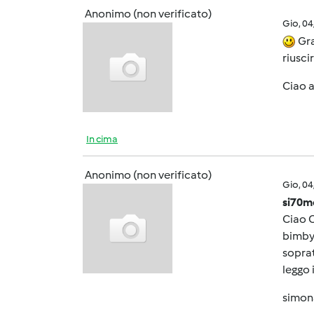
Anonimo (non verificato)
Gio, 0
Gra
riusci
Ciao a
In cima
Anonimo (non verificato)
Gio, 0
si70m
Ciao O
bimby
soprat
leggo 
simon