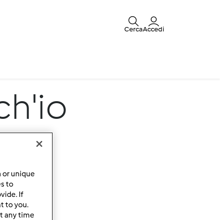
Cerca
Accedi
ch'io
a or unique
es to
ide. If
t to you.
t any time