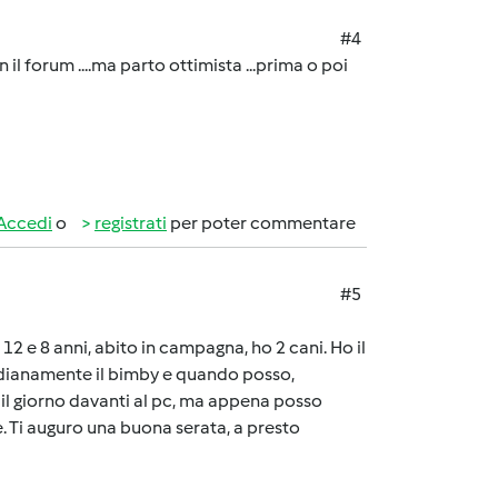
#4
il forum ....ma parto ottimista ...prima o poi
Accedi
o
registrati
per poter commentare
#5
2 e 8 anni, abito in campagna, ho 2 cani. Ho il
idianamente il bimby e quando posso,
o il giorno davanti al pc, ma appena posso
. Ti auguro una buona serata, a presto