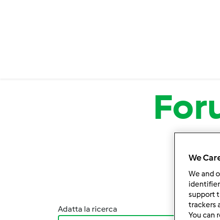
Salta al contenuto principale
For
We Care
We and 
identifie
support t
trackers 
Adatta la ricerca
Ordina
You can r