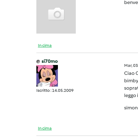
benvenu
In cima
si70mo
Mar, 0
Ciao O
bimby
soprat
Iscritto : 14.05.2009
leggo 
simon
In cima