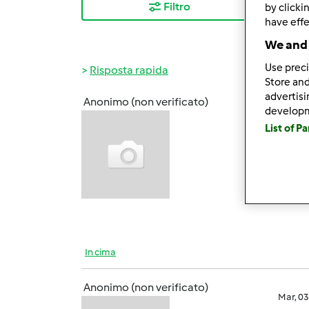
Filtro
I ris
by clicki
have effe
We and 
Use preci
Risposta rapida
Store and
advertis
Anonimo (non verificato)
develop
Lun, 0
List of P
Mi 
BIMBY 
mai ..
del Bim
In cima
Anonimo (non verificato)
Mar, 0