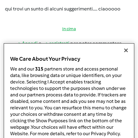
qui trovi un sunto di alcuni suggerimenti..... ciaooooo
In cima
Accedi
o
registrati
per poter commentare
Anonimo (non verificato)
We Care About Your Privacy
We and our
315
partners store and access personal
data, like browsing data or unique identifiers, on your
device. Selecting I Accept enables tracking
technologies to support the purposes shown under we
and our partners process data to provide. If trackers are
disabled, some content and ads you see may not be as
relevant to you. You can resurface this menu to change
Mar, 01/11/2011 - 16:20
#4
your choices or withdraw consent at any time by
m.assu wrote:
clicking the Show Purposes link on the bottom of the
Metti cqua nel boccale tanto da coprire bene le lame , un
webpage .Your choices will have effect within our
pò di bicarbonato e fai bollire x 10 minuti a 100 °,
Website. For more details, refer to our Privacy Policy.