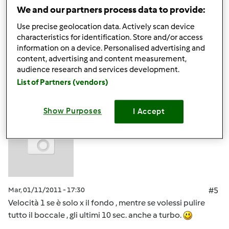
ciaoooooooooooo
We and our partners process data to provide:
Assunta scusa a che velocita' lo fai andare?Grazie Elena
Use precise geolocation data. Actively scan device
characteristics for identification. Store and/or access
information on a device. Personalised advertising and
In cima
content, advertising and content measurement,
audience research and services development.
Accedi
o
registrati
per poter commentare
List of Partners (vendors)
m.assu (non verificato)
Show Purposes
I Accept
Mar, 01/11/2011 - 17:30
#5
Velocità 1 se è solo x il fondo , mentre se volessi pulire
tutto il boccale , gli ultimi 10 sec. anche a turbo.