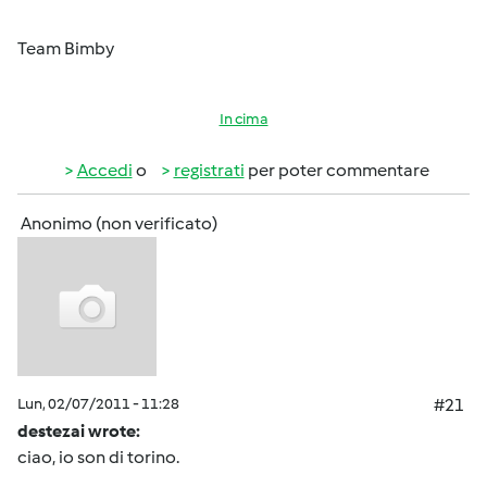
Team Bimby
In cima
Accedi
o
registrati
per poter commentare
Anonimo (non verificato)
Lun, 02/07/2011 - 11:28
#21
destezai wrote:
ciao, io son di torino.