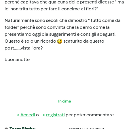
perchè capitava che qualcuna delle presenti dicesse " ma
lei non trita tutto per fare il concime x i fiori?"
Naturalmente sono secoli che dimostro " tutto come da
folder" perchè sono convinta che la demo come la
presentiamo oggi dia suggerimenti e consigli adeguati.
Questo è solo un ricordo
scaturito da questo
post........vista l'ora?
buonanotte
In cima
Accedi
o
registrati
per poter commentare
Team Bimby