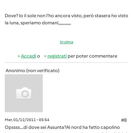
Dove? Io il sole non l'ho ancora visto, però stasera ho visto
la luna, speriamo domani,,,,,,,,,,,,,,
In cima
Accedi
o
registrati
per poter commentare
Anonimo (non verificato)
Mer, 01/12/2011 - 05:54
#8
Opssss....di dove sei Assunta?Al nord ha fatto capolino