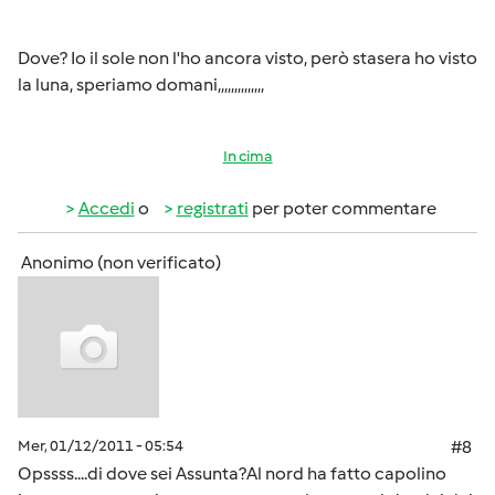
Dove? Io il sole non l'ho ancora visto, però stasera ho visto
la luna, speriamo domani,,,,,,,,,,,,,,
In cima
Accedi
o
registrati
per poter commentare
Anonimo (non verificato)
Mer, 01/12/2011 - 05:54
#8
Opssss....di dove sei Assunta?Al nord ha fatto capolino