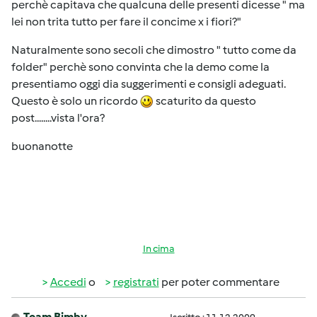
perchè capitava che qualcuna delle presenti dicesse " ma
lei non trita tutto per fare il concime x i fiori?"
Naturalmente sono secoli che dimostro " tutto come da
folder" perchè sono convinta che la demo come la
presentiamo oggi dia suggerimenti e consigli adeguati.
Questo è solo un ricordo
scaturito da questo
post........vista l'ora?
buonanotte
In cima
Accedi
o
registrati
per poter commentare
Team Bimby