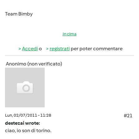
Team Bimby
In cima
Accedi
o
registrati
per poter commentare
Anonimo (non verificato)
Lun, 02/07/2011 - 11:28
#21
destezai wrote:
ciao, io son di torino.