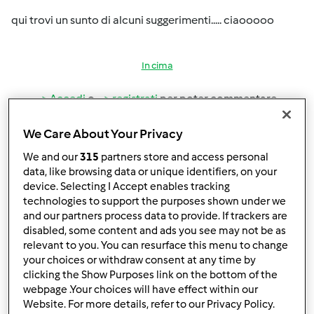
qui trovi un sunto di alcuni suggerimenti..... ciaooooo
In cima
Accedi
o
registrati
per poter commentare
Anonimo (non verificato)
We Care About Your Privacy
We and our
315
partners store and access personal
data, like browsing data or unique identifiers, on your
device. Selecting I Accept enables tracking
technologies to support the purposes shown under we
and our partners process data to provide. If trackers are
disabled, some content and ads you see may not be as
relevant to you. You can resurface this menu to change
Mar, 01/11/2011 - 16:20
#4
your choices or withdraw consent at any time by
m.assu wrote:
clicking the Show Purposes link on the bottom of the
Metti cqua nel boccale tanto da coprire bene le lame , un
webpage .Your choices will have effect within our
pò di bicarbonato e fai bollire x 10 minuti a 100 °,
Website. For more details, refer to our Privacy Policy.