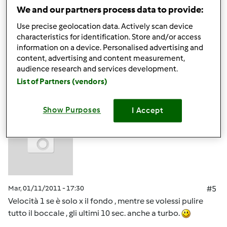
ciaoooooooooooo
We and our partners process data to provide:
Assunta scusa a che velocita' lo fai andare?Grazie Elena
Use precise geolocation data. Actively scan device
characteristics for identification. Store and/or access
information on a device. Personalised advertising and
In cima
content, advertising and content measurement,
audience research and services development.
Accedi
o
registrati
per poter commentare
List of Partners (vendors)
m.assu (non verificato)
Show Purposes
I Accept
Mar, 01/11/2011 - 17:30
#5
Velocità 1 se è solo x il fondo , mentre se volessi pulire
tutto il boccale , gli ultimi 10 sec. anche a turbo.