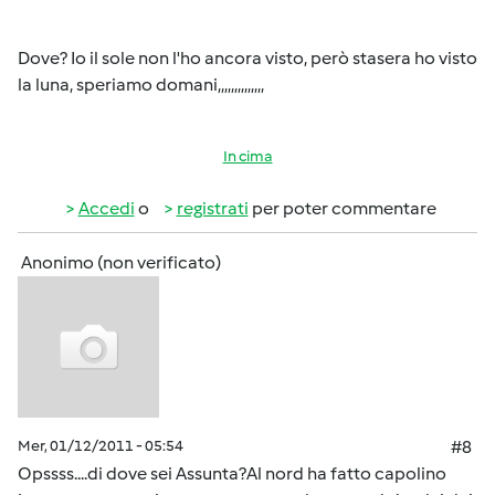
Dove? Io il sole non l'ho ancora visto, però stasera ho visto
la luna, speriamo domani,,,,,,,,,,,,,,
In cima
Accedi
o
registrati
per poter commentare
Anonimo (non verificato)
Mer, 01/12/2011 - 05:54
#8
Opssss....di dove sei Assunta?Al nord ha fatto capolino