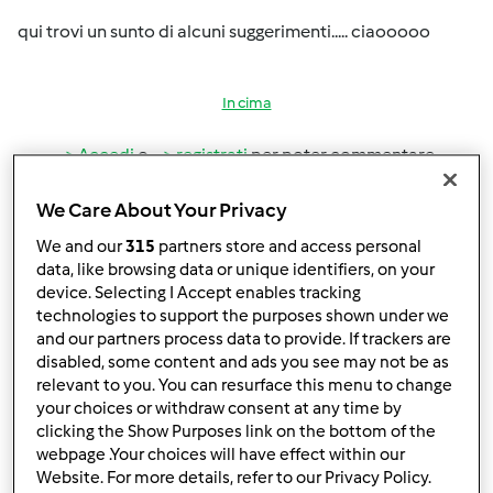
qui trovi un sunto di alcuni suggerimenti..... ciaooooo
In cima
Accedi
o
registrati
per poter commentare
Anonimo (non verificato)
We Care About Your Privacy
We and our
315
partners store and access personal
data, like browsing data or unique identifiers, on your
device. Selecting I Accept enables tracking
technologies to support the purposes shown under we
and our partners process data to provide. If trackers are
disabled, some content and ads you see may not be as
relevant to you. You can resurface this menu to change
Mar, 01/11/2011 - 16:20
#4
your choices or withdraw consent at any time by
m.assu wrote:
clicking the Show Purposes link on the bottom of the
Metti cqua nel boccale tanto da coprire bene le lame , un
webpage .Your choices will have effect within our
pò di bicarbonato e fai bollire x 10 minuti a 100 °,
Website. For more details, refer to our Privacy Policy.