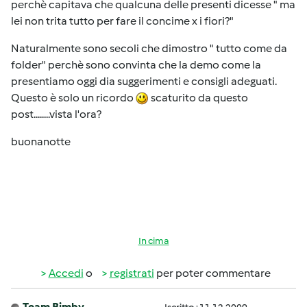
perchè capitava che qualcuna delle presenti dicesse " ma
lei non trita tutto per fare il concime x i fiori?"
Naturalmente sono secoli che dimostro " tutto come da
folder" perchè sono convinta che la demo come la
presentiamo oggi dia suggerimenti e consigli adeguati.
Questo è solo un ricordo
scaturito da questo
post........vista l'ora?
buonanotte
In cima
Accedi
o
registrati
per poter commentare
Team Bimby