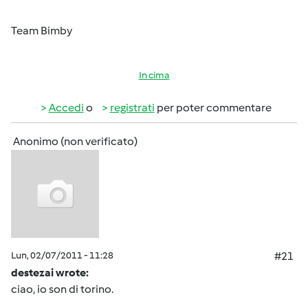
Team Bimby
In cima
Accedi
o
registrati
per poter commentare
Anonimo (non verificato)
Lun, 02/07/2011 - 11:28
#21
destezai wrote:
ciao, io son di torino.