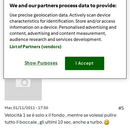
ciaoooooooooooo
We and our partners process data to provide:
Assunta scusa a che velocita' lo fai andare?Grazie Elena
Use precise geolocation data. Actively scan device
characteristics for identification. Store and/or access
information on a device. Personalised advertising and
In cima
content, advertising and content measurement,
audience research and services development.
Accedi
o
registrati
per poter commentare
List of Partners (vendors)
m.assu (non verificato)
Show Purposes
I Accept
Mar, 01/11/2011 - 17:30
#5
Velocità 1 se è solo x il fondo , mentre se volessi pulire
tutto il boccale , gli ultimi 10 sec. anche a turbo.