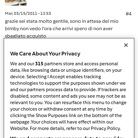
Mar, 03/15/2011 - 12:53
#4
grazie sei stata molto gentile, sono in attesa del mio
bimby non vedo l'ora che arrivi spero di non aver
sbagliato acquisto
We Care About Your Privacy
In cima
We and our
315
partners store and access personal
Accedi
o
registrati
per poter commentare
data, like browsing data or unique identifiers, on your
device. Selecting I Accept enables tracking
technologies to support the purposes shown under we
mo.chy
Iscritto : 04.03.2011
and our partners process data to provide. If trackers are
disabled, some content and ads you see may not be as
relevant to you. You can resurface this menu to change
your choices or withdraw consent at any time by
clicking the Show Purposes link on the bottom of the
Mar, 03/15/2011 - 12:55
#5
webpage .Your choices will have effect within our
scusa Sara ma se io rispondo ad una persona lo vedono
Website. For more details, refer to our Privacy Policy.
anche gli altri vero?