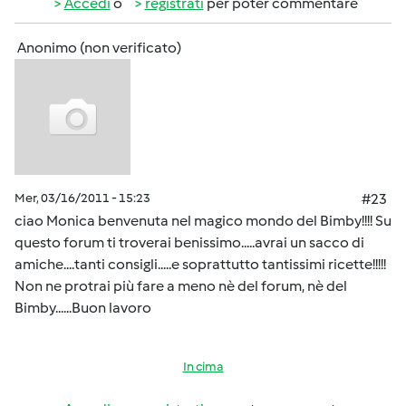
Accedi
o
registrati
per poter commentare
Anonimo (non verificato)
Mer, 03/16/2011 - 15:23
#23
ciao Monica benvenuta nel magico mondo del Bimby!!!! Su
questo forum ti troverai benissimo.....avrai un sacco di
amiche....tanti consigli.....e soprattutto tantissimi ricette!!!!!
Non ne protrai più fare a meno nè del forum, nè del
Bimby......Buon lavoro
In cima