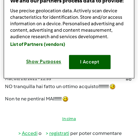
We and our partners process data to provide:
Use precise geolocation data. Actively scan device
In cima
characteristics for identification. Store and/or access
information on a device. Personalised advertising and
Accedi
o
registrati
per poter commentare
content, advertising and content measurement,
audience research and services development.
List of Partners (vendors)
sara70
Iscritto : 17.12.2010
Show Purposes
I Accept
Mar, 03/15/2011 - 12:55
#6
NO tranquilla hai fatto un ottimo acquisto!!!!!!!!!!!
Non te ne pentirai MAI!!!!!!!!
In cima
Accedi
o
registrati
per poter commentare