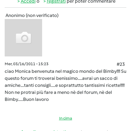
Accedi
o
registrati
per poter commentare
Anonimo (non verificato)
Mer, 03/16/2011 - 15:23
#23
ciao Monica benvenuta nel magico mondo del Bimby!!!! Su
questo forum ti troverai benissimo.....avrai un sacco di
amiche....tanti consigli.....e soprattutto tantissimi ricette!!!!!
Non ne protrai più fare a meno nè del forum, nè del
Bimby......Buon lavoro
In cima