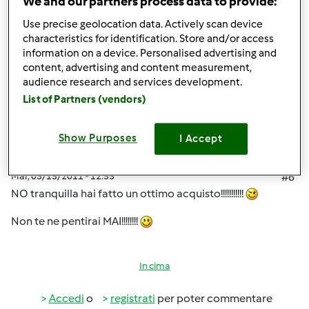
We and our partners process data to provide:
Use precise geolocation data. Actively scan device
In cima
characteristics for identification. Store and/or access
information on a device. Personalised advertising and
Accedi
o
registrati
per poter commentare
content, advertising and content measurement,
audience research and services development.
List of Partners (vendors)
sara70
Iscritto : 17.12.2010
Show Purposes
I Accept
Mar, 03/15/2011 - 12:55
#6
NO tranquilla hai fatto un ottimo acquisto!!!!!!!!!!!
Non te ne pentirai MAI!!!!!!!!
In cima
Accedi
o
registrati
per poter commentare