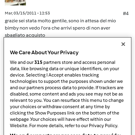
Mar, 03/15/2011 - 12:53
#4
grazie sei stata molto gentile, sono in attesa del mio
bimby non vedo l'ora che arrivi spero di non aver
sbagliato acquisto
We Care About Your Privacy
In cima
We and our
315
partners store and access personal
Accedi
o
registrati
per poter commentare
data, like browsing data or unique identifiers, on your
device. Selecting I Accept enables tracking
technologies to support the purposes shown under we
mo.chy
Iscritto : 04.03.2011
and our partners process data to provide. If trackers are
disabled, some content and ads you see may not be as
relevant to you. You can resurface this menu to change
your choices or withdraw consent at any time by
clicking the Show Purposes link on the bottom of the
Mar, 03/15/2011 - 12:55
#5
webpage .Your choices will have effect within our
scusa Sara ma se io rispondo ad una persona lo vedono
Website. For more details, refer to our Privacy Policy.
anche gli altri vero?