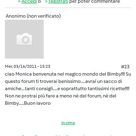
Accedi
o
registrati
per poter commentare
Anonimo (non verificato)
Mer, 03/16/2011 - 15:23
#23
ciao Monica benvenuta nel magico mondo del Bimby!!!! Su
questo forum ti troverai benissimo.....avrai un sacco di
amiche....tanti consigli.....e soprattutto tantissimi ricette!!!!!
Non ne protrai più fare a meno nè del forum, nè del
Bimby......Buon lavoro
In cima