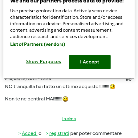
We and our partners process data to provide:
Use precise geolocation data. Actively scan device
In cima
characteristics for identification. Store and/or access
information on a device. Personalised advertising and
Accedi
o
registrati
per poter commentare
content, advertising and content measurement,
audience research and services development.
List of Partners (vendors)
sara70
Iscritto : 17.12.2010
Show Purposes
I Accept
Mar, 03/15/2011 - 12:55
#6
NO tranquilla hai fatto un ottimo acquisto!!!!!!!!!!!
Non te ne pentirai MAI!!!!!!!!
In cima
Accedi
o
registrati
per poter commentare