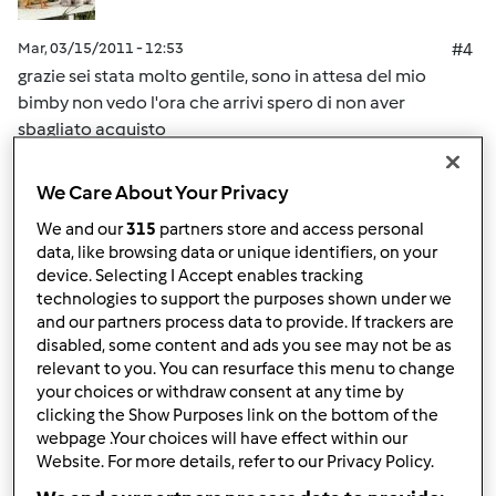
Mar, 03/15/2011 - 12:53
#4
grazie sei stata molto gentile, sono in attesa del mio
bimby non vedo l'ora che arrivi spero di non aver
sbagliato acquisto
We Care About Your Privacy
In cima
We and our
315
partners store and access personal
Accedi
o
registrati
per poter commentare
data, like browsing data or unique identifiers, on your
device. Selecting I Accept enables tracking
technologies to support the purposes shown under we
mo.chy
Iscritto : 04.03.2011
and our partners process data to provide. If trackers are
disabled, some content and ads you see may not be as
relevant to you. You can resurface this menu to change
your choices or withdraw consent at any time by
clicking the Show Purposes link on the bottom of the
Mar, 03/15/2011 - 12:55
#5
webpage .Your choices will have effect within our
scusa Sara ma se io rispondo ad una persona lo vedono
Website. For more details, refer to our Privacy Policy.
anche gli altri vero?