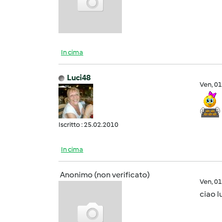
In cima
Luci48
Ven, 0
Iscritto : 25.02.2010
In cima
Anonimo (non verificato)
Ven, 0
ciao l