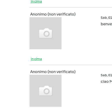
In cima
Anonimo (non verificato)
Sab, 0
benven
In cima
Anonimo (non verificato)
Sab, 0
ciao M