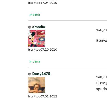
Iscritto : 17.04.2010
In cima
ammila
Sab, 0
Benven
Iscritto : 07.10.2010
In cima
Dany1475
Sab, 0
Buon g
speri
Iscritto : 07.01.2012