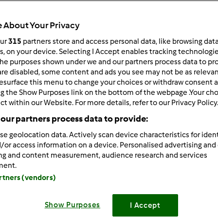
ultati più recenti
10
 About Your Privacy
our
315
partners store and access personal data, like browsing dat
rs, on your device. Selecting I Accept enables tracking technologi
he purposes shown under we and our partners process data to prov
are disabled, some content and ads you see may not be as relevan
1/06/2012 - 15:53
esurface this menu to change your choices or withdraw consent a
ng the Show Purposes link on the bottom of the webpage .Your choi
ct within our Website. For more details, refer to our Privacy Policy
Ho il bimby da dieci giorni e spero di fare nuove amicizie...gas
our partners process data to provide:
se geolocation data. Actively scan device characteristics for ident
/or access information on a device. Personalised advertising and
ing and content measurement, audience research and services
ment.
artners (vendors)
1/06/2012 - 15:59
mandorla, benvenuta in questo magico forum!!!
Show Purposes
I Accept