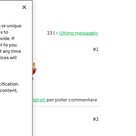
a or unique
es to
23 |
Ultimo messaggio
ide. If
t to you.
#1
t any time
ces will
.
tronomiche!
ification.
 content,
Accedi
o
registrati
per poter commentare
#2