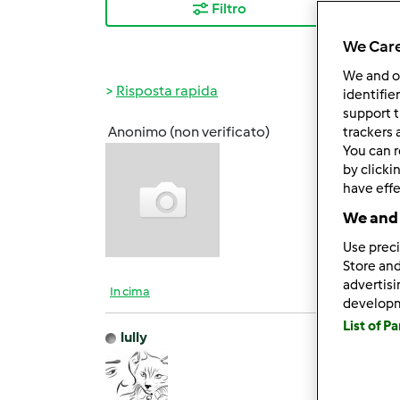
Filtro
I ris
We Care
We and 
Risposta rapida
identifie
support t
Anonimo (non verificato)
trackers 
Ven, 0
You can r
by clicki
have effe
Ciao! 
We and 
Use preci
Store and
advertis
In cima
develop
List of P
lully
Ven, 0
ciao 