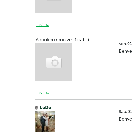
In cima
Anonimo (non verificato)
Ven, 0
Benve
In cima
LuDo
Sab, 0
Benven