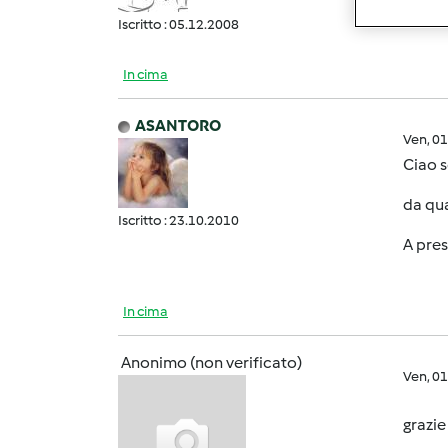
Iscritto : 05.12.2008
In cima
ASANTORO
Ven, 0
Ciao 
da qua
Iscritto : 23.10.2010
A pre
In cima
Anonimo (non verificato)
Ven, 0
grazi