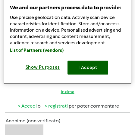
Anonimo (non verificato)
We and our partners process data to provide:
Use precise geolocation data. Actively scan device
characteristics for identification. Store and/or access
information on a device. Personalised advertising and
content, advertising and content measurement,
audience research and services development.
List of Partners (vendors)
Ven, 01/06/2012 - 16:44
#4
grazie Angela
Show Purposes
I Accept
In cima
Accedi
o
registrati
per poter commentare
Anonimo (non verificato)