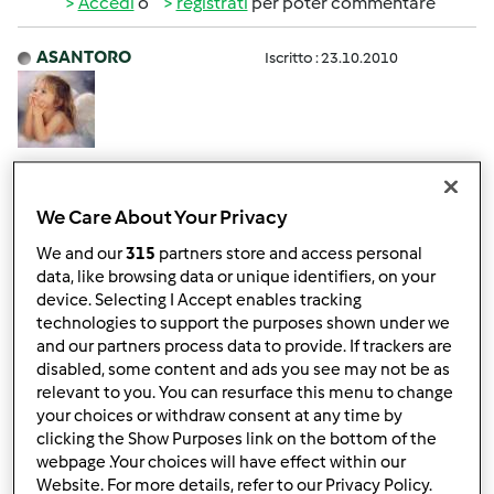
Accedi
o
registrati
per poter commentare
ASANTORO
Iscritto : 23.10.2010
Ven, 01/06/2012 - 16:18
#3
Ciao sono Angela,
We Care About Your Privacy
da quando sei su questo forum hai già tante amiche a tua
We and our
315
partners store and access personal
disposizione!!!!!!!
data, like browsing data or unique identifiers, on your
device. Selecting I Accept enables tracking
A presto
technologies to support the purposes shown under we
and our partners process data to provide. If trackers are
disabled, some content and ads you see may not be as
In cima
relevant to you. You can resurface this menu to change
your choices or withdraw consent at any time by
clicking the Show Purposes link on the bottom of the
Accedi
o
registrati
per poter commentare
webpage .Your choices will have effect within our
Website. For more details, refer to our Privacy Policy.