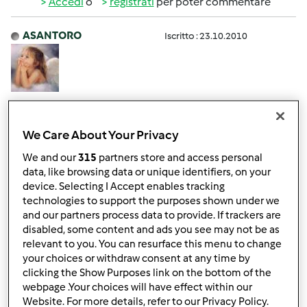
Accedi
o
registrati
per poter commentare
ASANTORO
Iscritto : 23.10.2010
Ven, 01/06/2012 - 16:18
#3
Ciao sono Angela,
We Care About Your Privacy
da quando sei su questo forum hai già tante amiche a tua
We and our
315
partners store and access personal
disposizione!!!!!!!
data, like browsing data or unique identifiers, on your
device. Selecting I Accept enables tracking
A presto
technologies to support the purposes shown under we
and our partners process data to provide. If trackers are
disabled, some content and ads you see may not be as
In cima
relevant to you. You can resurface this menu to change
your choices or withdraw consent at any time by
clicking the Show Purposes link on the bottom of the
Accedi
o
registrati
per poter commentare
webpage .Your choices will have effect within our
Website. For more details, refer to our Privacy Policy.