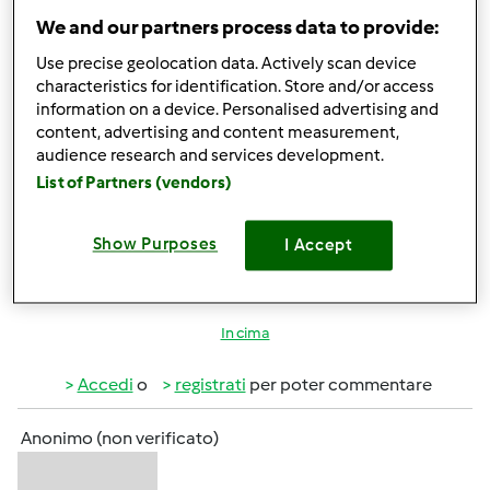
Anonimo (non verificato)
We and our partners process data to provide:
Use precise geolocation data. Actively scan device
characteristics for identification. Store and/or access
information on a device. Personalised advertising and
content, advertising and content measurement,
audience research and services development.
List of Partners (vendors)
Ven, 01/06/2012 - 16:44
#4
grazie Angela
Show Purposes
I Accept
In cima
Accedi
o
registrati
per poter commentare
Anonimo (non verificato)