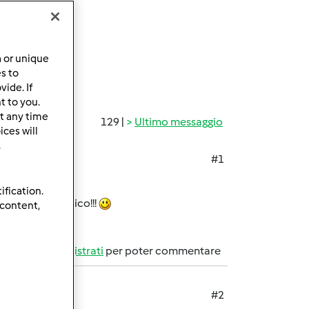
a or unique
es to
ide. If
t to you.
t any time
129 |
Ultimo messaggio
ces will
.
#1
ification.
modo, è fantastico!!!
 content,
Accedi
o
registrati
per poter commentare
#2