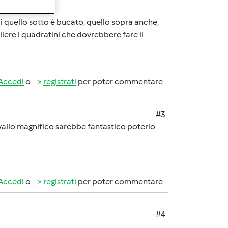
e anche qst
li quello sotto è bucato, quello sopra anche,
liere i quadratini che dovrebbere fare il
Accedi
o
registrati
per poter commentare
#3
cavallo magnifico sarebbe fantastico poterlo
Accedi
o
registrati
per poter commentare
#4