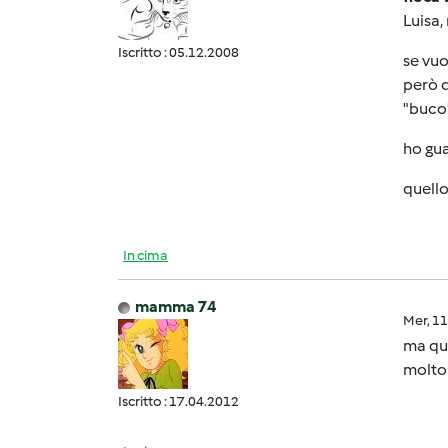
Luisa,
Iscritto : 05.12.2008
se vuo
però q
"buco"
ho gua
quello
In cima
mamma 74
Mer, 1
ma que
molt
Iscritto : 17.04.2012