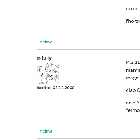
no no..
l'ho t
In cima
lully
Mer, 1
mamma
magnifi
Iscritto : 05.12.2008
ciao Cr
nn c'è
fermo!
In cima