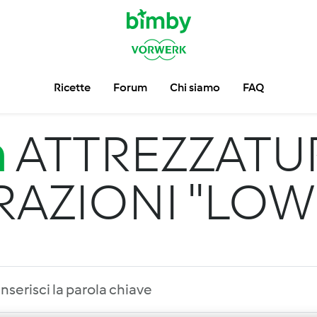
Ricette
Forum
Chi siamo
FAQ
m
ATTREZZATU
AZIONI "LOW