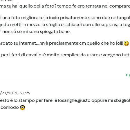
 ma tu hai quello della foto? tempo fa ero tentata nel comprar
i una foto migliore te la invio privatamente, sono due rettango
ndo metti in mezzo la sfoglia e schiacci con qllo sopra va a tog
 non sò se mi sono spiegata bene.
rdato su internet....nn è precisamente cm quello che ho io!!!
 per i ferri di cavallo è molto semplice da usare e vengono tutti 
1/21/2012 - 21:29
sto è lo stampo per fare le losanghe,giusto oppure mi sbaglio!!!
o comodo