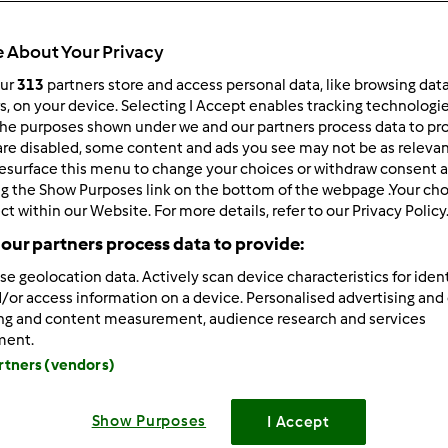
 per:
Risultati per pagina:
 About Your Privacy
ultati più recenti
10
our
313
partners store and access personal data, like browsing dat
rs, on your device. Selecting I Accept enables tracking technologi
he purposes shown under we and our partners process data to prov
are disabled, some content and ads you see may not be as relevan
esurface this menu to change your choices or withdraw consent a
ng the Show Purposes link on the bottom of the webpage .Your choi
ct within our Website. For more details, refer to our Privacy Policy
1/21/2012 - 21:09
our partners process data to provide:
 questo???
se geolocation data. Actively scan device characteristics for ident
 è per i biscotti, ma se quello per la grata funziona allo stesso 
/or access information on a device. Personalised advertising and
ing and content measurement, audience research and services
ment.
artners (vendors)
Show Purposes
I Accept
1/21/2012 - 21:23