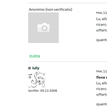
Anonimo (non verificato)
Mer, 1
Lu, al
ricerc
offert
quanto
In cima
lully
Mer, 1
fioca 
Lu, al
ricerc
Iscritto : 05.12.2008
offert
quanto