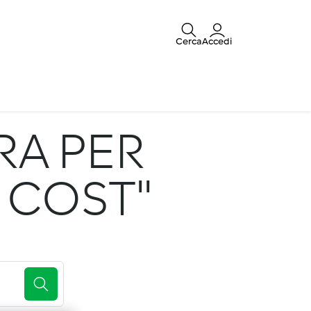
Cerca
Accedi
RA PER
 COST"