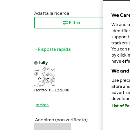
Adatta la ricerca
Ordina
We Care
Filtro
I ris
We and 
identifie
support t
trackers 
Risposta rapida
You can r
by clicki
have effe
lully
Mer, 1
We and 
è tipo
Use preci
questo
Store and
Iscritto : 05.12.2008
advertis
develop
In cima
List of P
Anonimo (non verificato)
Mer, 1