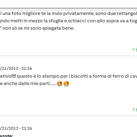
 ma tu hai quello della foto? tempo fa ero tentata nel comprar
i una foto migliore te la invio privatamente, sono due rettango
ndo metti in mezzo la sfoglia e schiacci con qllo sopra va a tog
 non sò se mi sono spiegata bene.
1/21/2012 - 21:26
ativo!!!!! questo è lo stampo per i biscotti a forma di ferro di 
e anche dalle mie parti......
1/21/2012 - 21:26
wrote: