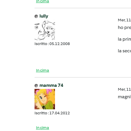
In cima
lully
Mer, 1
ho pr
la pri
Iscritto : 05.12.2008
la sec
In cima
mamma 74
Mer, 1
magnifi
Iscritto : 17.04.2012
In cima