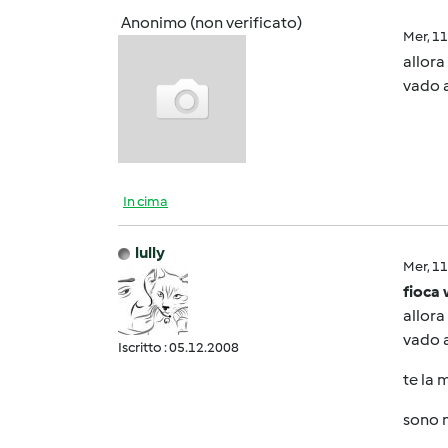
Anonimo (non verificato)
Mer, 1
allora
vado a
In cima
lully
Mer, 1
fioca 
allora
vado a
Iscritto : 05.12.2008
te la 
sono m