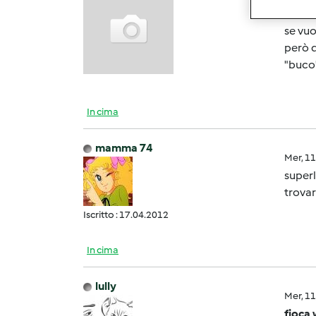
Luisa,
se vuo
però q
"buco"
In cima
mamma 74
Mer, 1
superl
trovar
Iscritto : 17.04.2012
In cima
lully
Mer, 1
fioca 