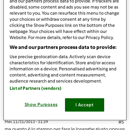
and our partners process data to provide. If trackers are
"buco" non sò se mi sono spiegata bene.
disabled, some content and ads you see may not be as
relevant to you. You can resurface this menu to change
ho guardato su internet....nn è precisamente cm quello
your choices or withdraw consent at any time by
che ho io!!!
clicking the Show Purposes link on the bottom of the
webpage .Your choices will have effect within our
quello per i ferri di cavallo è molto semplice da usare e
Website. For more details, refer to our Privacy Policy.
vengono tutti perfetti!!!
We and our partners process data to provide:
Use precise geolocation data. Actively scan device
In cima
characteristics for identification. Store and/or access
information on a device. Personalised advertising and
content, advertising and content measurement,
Accedi
o
registrati
per poter commentare
audience research and services development.
List of Partners (vendors)
mamma 74
Iscritto : 17.04.2012
Show Purposes
I Accept
Mer, 11/21/2012 - 21:29
#5
ma questo è lo stampo per fare le losanghe,giusto oppure