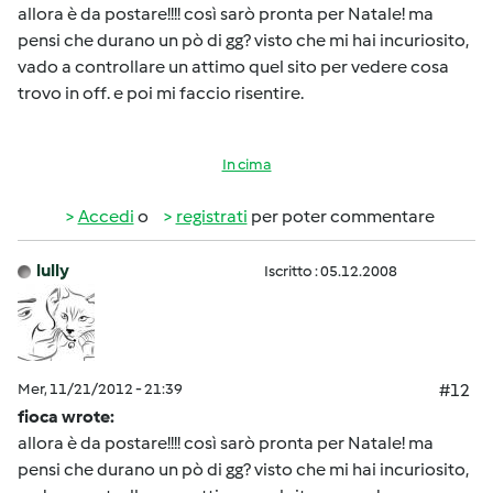
allora è da postare!!!! così sarò pronta per Natale! ma
pensi che durano un pò di gg? visto che mi hai incuriosito,
vado a controllare un attimo quel sito per vedere cosa
trovo in off. e poi mi faccio risentire.
In cima
Accedi
o
registrati
per poter commentare
lully
Iscritto : 05.12.2008
Mer, 11/21/2012 - 21:39
#12
fioca wrote:
allora è da postare!!!! così sarò pronta per Natale! ma
pensi che durano un pò di gg? visto che mi hai incuriosito,