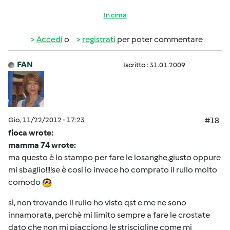
In cima
Accedi
o
registrati
per poter commentare
FAN
Iscritto : 31.01.2009
Gio, 11/22/2012 - 17:23
#18
fioca wrote:
mamma 74 wrote:
ma questo è lo stampo per fare le losanghe,giusto oppure
mi sbaglio!!!!se è cosi io invece ho comprato il rullo molto
comodo
sì, non trovando il rullo ho visto qst e me ne sono
innamorata, perchè mi limito sempre a fare le crostate
dato che non mi piacciono le striscioline come mi