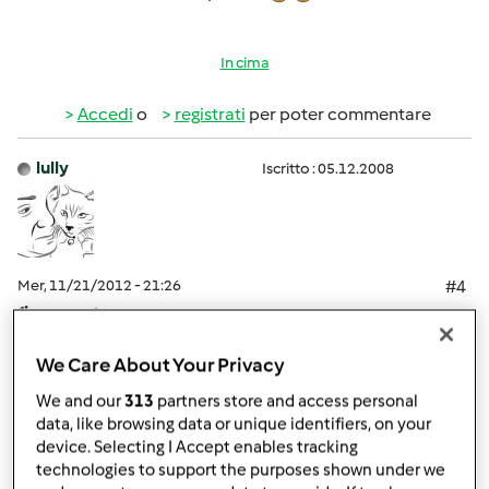
In cima
Accedi
o
registrati
per poter commentare
lully
Iscritto : 05.12.2008
Mer, 11/21/2012 - 21:26
#4
fioca wrote:
Luisa, ma tu hai quello della foto? tempo fa ero tentata
We Care About Your Privacy
nel comprare anche qst
We and our
313
partners store and access personal
se vuoi una foto migliore te la invio privatamente, sono
data, like browsing data or unique identifiers, on your
due rettangoli quello sotto è bucato, quello sopra anche,
device. Selecting I Accept enables tracking
però qndo metti in mezzo la sfoglia e schiacci con qllo
technologies to support the purposes shown under we
sopra va a togliere i quadratini che dovrebbere fare il