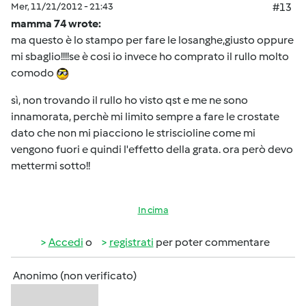
Mer, 11/21/2012 - 21:43
#13
mamma 74 wrote:
ma questo è lo stampo per fare le losanghe,giusto oppure
mi sbaglio!!!!se è cosi io invece ho comprato il rullo molto
comodo
sì, non trovando il rullo ho visto qst e me ne sono
innamorata, perchè mi limito sempre a fare le crostate
dato che non mi piacciono le striscioline come mi
vengono fuori e quindi l'effetto della grata. ora però devo
mettermi sotto!!
In cima
Accedi
o
registrati
per poter commentare
Anonimo (non verificato)