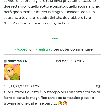
se vuoi una foto migliore te la invio privatamente, sono
due rettangoli quello sotto è bucato, quello sopra anche,
però qndo metti in mezzo la sfoglia e schiacci con qllo
sopra va a togliere i quadratini che dovrebbere fare il
"buco" non sò se mi sono spiegata bene.
In cima
Accedi
o
registrati
per poter commentare
mamma 74
Iscritto : 17.04.2012
Mer, 11/21/2012 - 21:26
#3
superlativo!!!!! questo è lo stampo per i biscotti a forma di
ferro di cavallo magnifico sarebbe fantastico poterlo
trovare anche dalle mie parti......