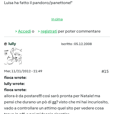
Luisa ha fatto il pandoro/panettone!"
In cima
Accedi
o
registrati
per poter commentare
lully
Iscritto : 05.12.2008
Mer, 11/21/2012 - 21:49
#15
fioca wrote:
lully wrote:
fioca wrote:
allora è da postare!!!! così sarò pronta per Natale! ma
pensi che durano un pò di gg? visto che mi hai incuriosito,
vado a controllare un attimo quel sito per vedere cosa