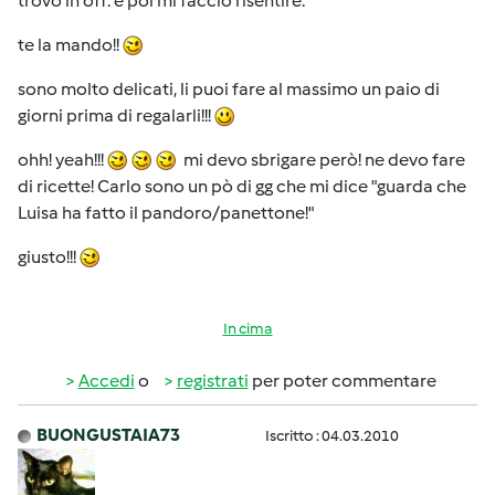
trovo in off. e poi mi faccio risentire.
te la mando!!
sono molto delicati, li puoi fare al massimo un paio di
giorni prima di regalarli!!!
ohh! yeah!!!
mi devo sbrigare però! ne devo fare
di ricette! Carlo sono un pò di gg che mi dice "guarda che
Luisa ha fatto il pandoro/panettone!"
giusto!!!
In cima
Accedi
o
registrati
per poter commentare
BUONGUSTAIA73
Iscritto : 04.03.2010