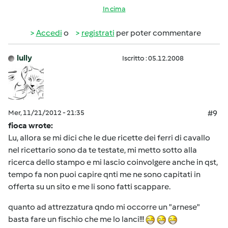
In cima
Accedi
o
registrati
per poter commentare
lully
Iscritto : 05.12.2008
Mer, 11/21/2012 - 21:35
#9
fioca wrote:
Lu, allora se mi dici che le due ricette dei ferri di cavallo
nel ricettario sono da te testate, mi metto sotto alla
ricerca dello stampo e mi lascio coinvolgere anche in qst,
tempo fa non puoi capire qnti me ne sono capitati in
offerta su un sito e me li sono fatti scappare.
quanto ad attrezzatura qndo mi occorre un "arnese"
basta fare un fischio che me lo lanci!!!