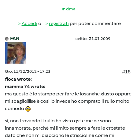
In cima
Accedi
o
registrati
per poter commentare
FAN
Iscritto : 31.01.2009
Gio, 11/22/2012 - 17:23
#18
fioca wrote:
mamma 74 wrote:
ma questo è lo stampo per fare le losanghe,giusto oppure
mi sbaglio!!!!se è cosi io invece ho comprato il rullo molto
comodo
sì, non trovando il rullo ho visto qst e me ne sono
innamorata, perchè mi limito sempre a fare le crostate
dato che non mi piacciono le striscioline come mi