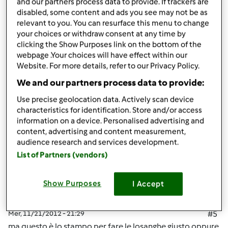
and our partners process data to provide. If trackers are
"buco" non sò se mi sono spiegata bene.
disabled, some content and ads you see may not be as
relevant to you. You can resurface this menu to change
ho guardato su internet....nn è precisamente cm quello
your choices or withdraw consent at any time by
che ho io!!!
clicking the Show Purposes link on the bottom of the
webpage .Your choices will have effect within our
quello per i ferri di cavallo è molto semplice da usare e
Website. For more details, refer to our Privacy Policy.
vengono tutti perfetti!!!
We and our partners process data to provide:
Use precise geolocation data. Actively scan device
In cima
characteristics for identification. Store and/or access
information on a device. Personalised advertising and
content, advertising and content measurement,
Accedi
o
registrati
per poter commentare
audience research and services development.
List of Partners (vendors)
mamma 74
Iscritto : 17.04.2012
Show Purposes
I Accept
Mer, 11/21/2012 - 21:29
#5
ma questo è lo stampo per fare le losanghe,giusto oppure