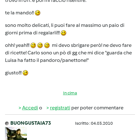
trovo in off. e poi mi faccio risentire.
te la mando!!
sono molto delicati, li puoi fare al massimo un paio di
giorni prima di regalarli!!!
ohh! yeah!!!
mi devo sbrigare però! ne devo fare
di ricette! Carlo sono un pò di gg che mi dice "guarda che
Luisa ha fatto il pandoro/panettone!"
giusto!!!
In cima
Accedi
o
registrati
per poter commentare
BUONGUSTAIA73
Iscritto : 04.03.2010