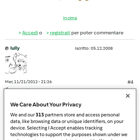
In cima
Accedi
o
registrati
per poter commentare
lully
Iscritto : 05.12.2008
Mer, 11/21/2012 - 21:26
#4
fioca wrote:
Luisa, ma tu hai quello della foto? tempo fa ero tentata
We Care About Your Privacy
nel comprare anche qst
We and our
313
partners store and access personal
se vuoi una foto migliore te la invio privatamente, sono
data, like browsing data or unique identifiers, on your
due rettangoli quello sotto è bucato, quello sopra anche,
device. Selecting I Accept enables tracking
però qndo metti in mezzo la sfoglia e schiacci con qllo
technologies to support the purposes shown under we
sopra va a togliere i quadratini che dovrebbere fare il