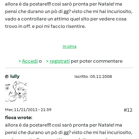
allora è da postare!!!! così sarò pronta per Natale! ma
pensi che durano un pò di gg? visto che mi hai incuriosito,
vado a controllare un attimo quel sito per vedere cosa
trovo in off. e poi mi faccio risentire.
In cima
Accedi
o
registrati
per poter commentare
lully
Iscritto : 05.12.2008
Mer, 11/21/2012 - 21:39
#12
fioca wrote:
allora è da postare!!!! così sarò pronta per Natale! ma
pensi che durano un pò di gg? visto che mi hai incuriosito,