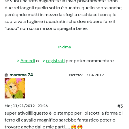
se vuoi una foto migliore te la invio privatamente, sono
due rettangoli quello sotto è bucato, quello sopra anche,
però qndo metti in mezzo la sfoglia e schiacci con qllo
sopra va a togliere i quadratini che dovrebbere fare il
"buco" non sò se mi sono spiegata bene.
In cima
Accedi
o
registrati
per poter commentare
mamma 74
Iscritto : 17.04.2012
Mer, 11/21/2012 - 21:26
#3
superlativo!!!!! questo è lo stampo per i biscotti a forma di
ferro di cavallo magnifico sarebbe fantastico poterlo
trovare anche dalle mie parti......