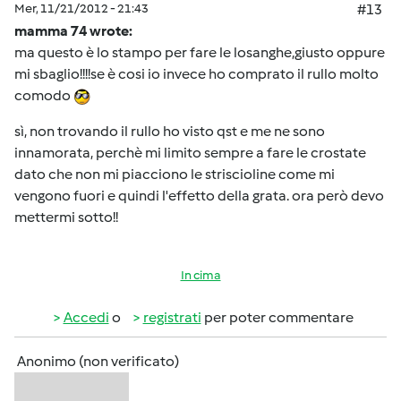
Mer, 11/21/2012 - 21:43
#13
mamma 74 wrote:
ma questo è lo stampo per fare le losanghe,giusto oppure
mi sbaglio!!!!se è cosi io invece ho comprato il rullo molto
comodo
sì, non trovando il rullo ho visto qst e me ne sono
innamorata, perchè mi limito sempre a fare le crostate
dato che non mi piacciono le striscioline come mi
vengono fuori e quindi l'effetto della grata. ora però devo
mettermi sotto!!
In cima
Accedi
o
registrati
per poter commentare
Anonimo (non verificato)