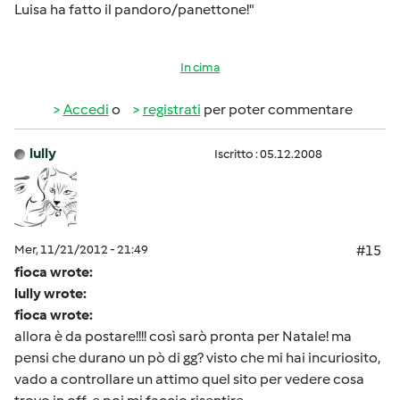
Luisa ha fatto il pandoro/panettone!"
In cima
Accedi
o
registrati
per poter commentare
lully
Iscritto : 05.12.2008
Mer, 11/21/2012 - 21:49
#15
fioca wrote:
lully wrote:
fioca wrote:
allora è da postare!!!! così sarò pronta per Natale! ma
pensi che durano un pò di gg? visto che mi hai incuriosito,
vado a controllare un attimo quel sito per vedere cosa