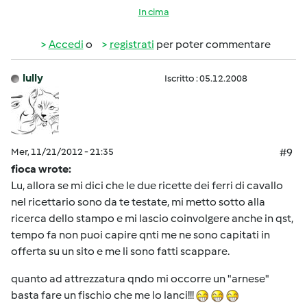
In cima
Accedi
o
registrati
per poter commentare
lully
Iscritto : 05.12.2008
Mer, 11/21/2012 - 21:35
#9
fioca wrote:
Lu, allora se mi dici che le due ricette dei ferri di cavallo
nel ricettario sono da te testate, mi metto sotto alla
ricerca dello stampo e mi lascio coinvolgere anche in qst,
tempo fa non puoi capire qnti me ne sono capitati in
offerta su un sito e me li sono fatti scappare.
quanto ad attrezzatura qndo mi occorre un "arnese"
basta fare un fischio che me lo lanci!!!