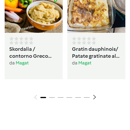
Skordalia /
Gratin dauphinois/
contorno Greco
Patate gratinate alla
🇬🇷 senza glutine,
Francese
da
Magat
da
Magat
senza lattosio
vegano