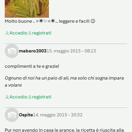
Molto buone .. ⭐️🌟✨⭐️🌟... leggere e facili 😉
Accedi
o
registrati
mabaro2003
15. maggio 2015 - 08:13
complimenti a te e grazie!
Ognuno di noi ha un paio di ali, ma solo chi sogna impara
a volare
Accedi
o
registrati
Ospite
14. maggio 2015 - 20:32
Pur non avendo in casa le arance, la ricetta è riuscita alla