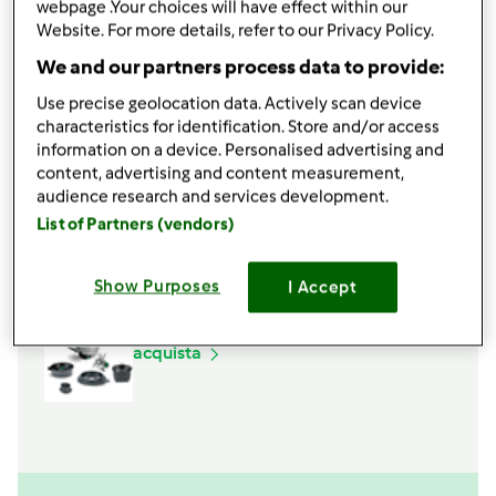
webpage .Your choices will have effect within our
½ misurino
vino bianco
Website. For more details, refer to our Privacy Policy.
1
cucchiaino
dado Bimby
30
g
olio extravergine di oliva
We and our partners process data to provide:
Aggiungi alla lista della spesa
Use precise geolocation data. Actively scan device
characteristics for identification. Store and/or access
information on a device. Personalised advertising and
content, advertising and content measurement,
audience research and services development.
Accessori che ti serviranno
List of Partners (vendors)
Spatola
acquista
Show Purposes
I Accept
Boccale Completo TM6
acquista