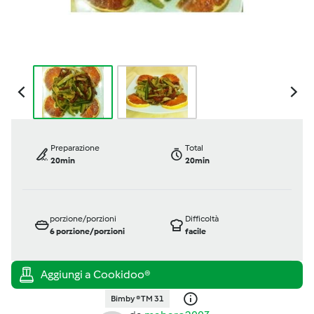
Preparazione
Total
20min
20min
porzione/porzioni
Difficoltà
6
porzione/porzioni
facile
Bimby ® TM 31