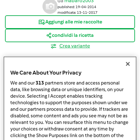
da
mabaro2003
published: 19-04-2014
modificata: 13-11-2017
Aggiungi alle mie raccolte
condividi la ricetta
Crea variante
We Care About Your Privacy
We and our
313
partners store and access personal
Ingredienti
data, like browsing data or unique identifiers, on your
device. Selecting I Accept enables tracking
Zucchine alla Calabra
technologies to support the purposes shown under we
and our partners process data to provide. If trackers are
6
zucchine romanesche
disabled, some content and ads you see may not be as
1
porro
relevant to you. You can resurface this menu to change
3
pomodori essiccati
your choices or withdraw consent at any time by
clicking the Show Purposes link on the bottom of the
½
arancia,
solo il succo