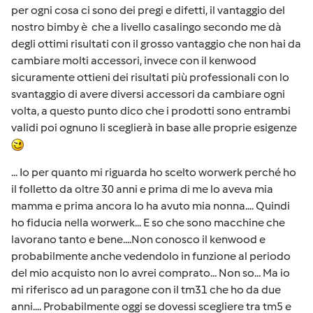
per ogni cosa ci sono dei pregi e difetti, il vantaggio del
nostro bimby è che a livello casalingo secondo me dà
degli ottimi risultati con il grosso vantaggio che non hai da
cambiare molti accessori, invece con il kenwood
sicuramente ottieni dei risultati più professionali con lo
svantaggio di avere diversi accessori da cambiare ogni
volta, a questo punto dico che i prodotti sono entrambi
validi poi ognuno li sceglierà in base alle proprie esigenze
... Io per quanto mi riguarda ho scelto worwerk perché ho
il folletto da oltre 30 anni e prima di me lo aveva mia
mamma e prima ancora lo ha avuto mia nonna.... Quindi
ho fiducia nella worwerk... E so che sono macchine che
lavorano tanto e bene....Non conosco il kenwood e
probabilmente anche vedendolo in funzione al periodo
del mio acquisto non lo avrei comprato... Non so... Ma io
mi riferisco ad un paragone con il tm31 che ho da due
anni.... Probabilmente oggi se dovessi scegliere tra tm5 e