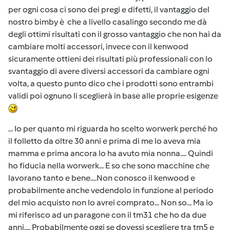
per ogni cosa ci sono dei pregi e difetti, il vantaggio del
nostro bimby è che a livello casalingo secondo me dà
degli ottimi risultati con il grosso vantaggio che non hai da
cambiare molti accessori, invece con il kenwood
sicuramente ottieni dei risultati più professionali con lo
svantaggio di avere diversi accessori da cambiare ogni
volta, a questo punto dico che i prodotti sono entrambi
validi poi ognuno li sceglierà in base alle proprie esigenze
... Io per quanto mi riguarda ho scelto worwerk perché ho
il folletto da oltre 30 anni e prima di me lo aveva mia
mamma e prima ancora lo ha avuto mia nonna.... Quindi
ho fiducia nella worwerk... E so che sono macchine che
lavorano tanto e bene....Non conosco il kenwood e
probabilmente anche vedendolo in funzione al periodo
del mio acquisto non lo avrei comprato... Non so... Ma io
mi riferisco ad un paragone con il tm31 che ho da due
anni.... Probabilmente oggi se dovessi scegliere tra tm5 e