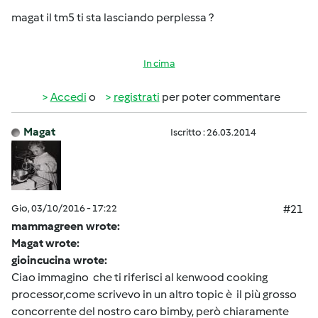
magat il tm5 ti sta lasciando perplessa ?
In cima
Accedi
o
registrati
per poter commentare
Magat
Iscritto : 26.03.2014
Gio, 03/10/2016 - 17:22
#21
mammagreen wrote:
Magat wrote:
gioincucina wrote:
Ciao immagino che ti riferisci al kenwood cooking
processor,come scrivevo in un altro topic è il più grosso
concorrente del nostro caro bimby, però chiaramente