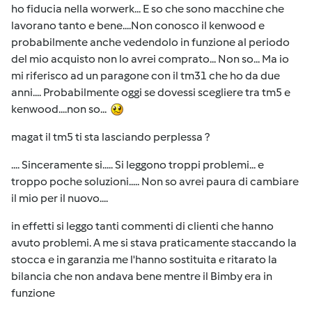
ho fiducia nella worwerk... E so che sono macchine che
lavorano tanto e bene....Non conosco il kenwood e
probabilmente anche vedendolo in funzione al periodo
del mio acquisto non lo avrei comprato... Non so... Ma io
mi riferisco ad un paragone con il tm31 che ho da due
anni.... Probabilmente oggi se dovessi scegliere tra tm5 e
kenwood....non so...
magat il tm5 ti sta lasciando perplessa ?
.... Sinceramente si..... Si leggono troppi problemi... e
troppo poche soluzioni..... Non so avrei paura di cambiare
il mio per il nuovo....
in effetti si leggo tanti commenti di clienti che hanno
avuto problemi. A me si stava praticamente staccando la
stocca e in garanzia me l'hanno sostituita e ritarato la
bilancia che non andava bene mentre il Bimby era in
funzione