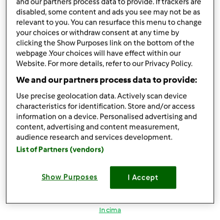
and our partners process data to provide. If trackers are
Mer, 03/09/2016 - 18:51
#5
disabled, some content and ads you see may not be as
Credo che siano apparecchi e procedimenti totalmente
relevant to you. You can resurface this menu to change
your choices or withdraw consent at any time by
diversi ...
clicking the Show Purposes link on the bottom of the
webpage .Your choices will have effect within our
Website. For more details, refer to our Privacy Policy.
In cima
We and our partners process data to provide:
Accedi
o
registrati
per poter commentare
Use precise geolocation data. Actively scan device
characteristics for identification. Store and/or access
mammagreen
Iscritto : 19.02.2014
information on a device. Personalised advertising and
content, advertising and content measurement,
audience research and services development.
List of Partners (vendors)
Mer, 03/09/2016 - 22:48
#6
Show Purposes
I Accept
mi consigliate l'estrattore allora per prepara i succhi?
In cima