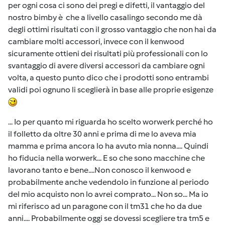
per ogni cosa ci sono dei pregi e difetti, il vantaggio del
nostro bimby è che a livello casalingo secondo me dà
degli ottimi risultati con il grosso vantaggio che non hai da
cambiare molti accessori, invece con il kenwood
sicuramente ottieni dei risultati più professionali con lo
svantaggio di avere diversi accessori da cambiare ogni
volta, a questo punto dico che i prodotti sono entrambi
validi poi ognuno li sceglierà in base alle proprie esigenze
... Io per quanto mi riguarda ho scelto worwerk perché ho
il folletto da oltre 30 anni e prima di me lo aveva mia
mamma e prima ancora lo ha avuto mia nonna.... Quindi
ho fiducia nella worwerk... E so che sono macchine che
lavorano tanto e bene....Non conosco il kenwood e
probabilmente anche vedendolo in funzione al periodo
del mio acquisto non lo avrei comprato... Non so... Ma io
mi riferisco ad un paragone con il tm31 che ho da due
anni.... Probabilmente oggi se dovessi scegliere tra tm5 e