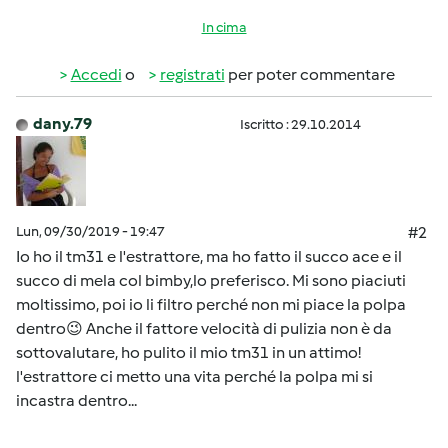
In cima
Accedi
o
registrati
per poter commentare
dany.79
Iscritto : 29.10.2014
Lun, 09/30/2019 - 19:47
#2
Io ho il tm31 e l'estrattore, ma ho fatto il succo ace e il
succo di mela col bimby,lo preferisco. Mi sono piaciuti
moltissimo, poi io li filtro perché non mi piace la polpa
dentro😉 Anche il fattore velocità di pulizia non è da
sottovalutare, ho pulito il mio tm31 in un attimo!
l'estrattore ci metto una vita perché la polpa mi si
incastra dentro...