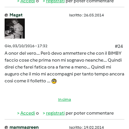
Accedi
o
registrati
per poter commentare
Magat
Iscritto : 26.03.2014
Gio, 03/10/2016 - 17:32
#24
A onor del vero.... Però devo ammettere che con il BIMBY
faccio cose che prima non mi sognavo neanche.... Quindi
direi che farei fatica ora a farne a meno.... Quindi mi
auguro che il mio mi accompagni per tanto tempo ancora
così come il folletto ....
In cima
Accedi
o
registrati
per poter commentare
mammagreen
Iscritto : 19.02.2014