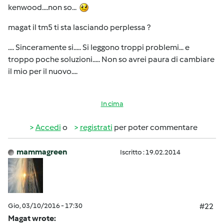
kenwood....non so...
magat il tm5 ti sta lasciando perplessa ?
.... Sinceramente si..... Si leggono troppi problemi... e
troppo poche soluzioni..... Non so avrei paura di cambiare
il mio per il nuovo....
In cima
Accedi
o
registrati
per poter commentare
mammagreen
Iscritto : 19.02.2014
Gio, 03/10/2016 - 17:30
#22
Magat wrote: