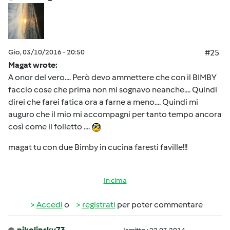
Gio, 03/10/2016 - 20:50
#25
Magat wrote:
A onor del vero.... Però devo ammettere che con il BIMBY
faccio cose che prima non mi sognavo neanche.... Quindi
direi che farei fatica ora a farne a meno.... Quindi mi
auguro che il mio mi accompagni per tanto tempo ancora
così come il folletto ....
magat tu con due Bimby in cucina faresti faville!!!
In cima
Accedi
o
registrati
per poter commentare
pikolinsky73