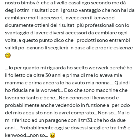
nostro bimby è che a livello casalingo secondo me dà
degli ottimi risultati con il grosso vantaggio che non hai da
cambiare molti accessori, invece con il kenwood
sicuramente ottieni dei risultati più professionali con lo
svantaggio di avere diversi accessori da cambiare ogni
volta, a questo punto dico che i prodotti sono entrambi
validi poi ognuno li sceglierà in base alle proprie esigenze
... Io per quanto mi riguarda ho scelto worwerk perché ho
il folletto da oltre 30 anni e prima di me lo aveva mia
mamma e prima ancora lo ha avuto mia nonna.... Quindi
ho fiducia nella worwerk... E so che sono macchine che
lavorano tanto e bene....Non conosco il kenwood e
probabilmente anche vedendolo in funzione al periodo
del mio acquisto non lo avrei comprato... Non so... Ma io
mi riferisco ad un paragone con il tm31 che ho da due
anni.... Probabilmente oggi se dovessi scegliere tra tm5 e
kenwood....non so...