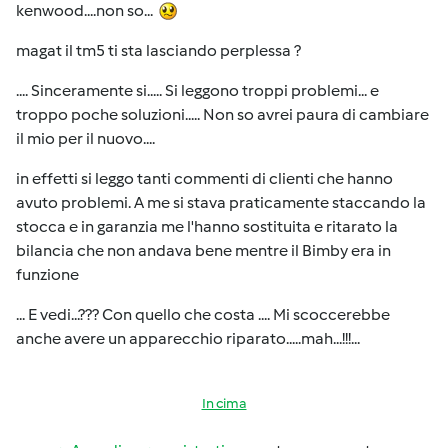
kenwood....non so...
magat il tm5 ti sta lasciando perplessa ?
.... Sinceramente si..... Si leggono troppi problemi... e
troppo poche soluzioni..... Non so avrei paura di cambiare
il mio per il nuovo....
in effetti si leggo tanti commenti di clienti che hanno
avuto problemi. A me si stava praticamente staccando la
stocca e in garanzia me l'hanno sostituita e ritarato la
bilancia che non andava bene mentre il Bimby era in
funzione
... E vedi...??? Con quello che costa .... Mi scoccerebbe
anche avere un apparecchio riparato.....mah...!!!...
In cima