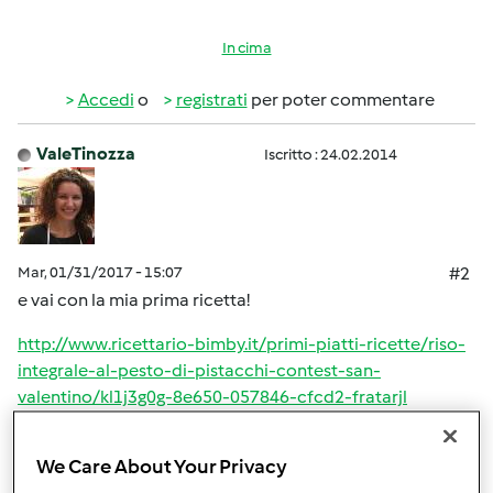
In cima
Accedi
o
registrati
per poter commentare
ValeTinozza
Iscritto : 24.02.2014
Mar, 01/31/2017 - 15:07
#2
e vai con la mia prima ricetta!
http://www.ricettario-bimby.it/primi-piatti-ricette/riso-
integrale-al-pesto-di-pistacchi-contest-san-
valentino/kl1j3g0g-8e650-057846-cfcd2-fratarjl
We Care About Your Privacy
In cima