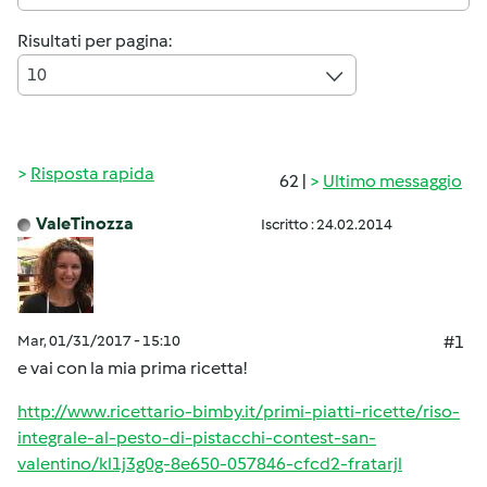
Risultati per pagina:
10
Risposta rapida
62 |
Ultimo messaggio
ValeTinozza
Iscritto : 24.02.2014
Mar, 01/31/2017 - 15:10
#1
e vai con la mia prima ricetta!
http://www.ricettario-bimby.it/primi-piatti-ricette/riso-
integrale-al-pesto-di-pistacchi-contest-san-
valentino/kl1j3g0g-8e650-057846-cfcd2-fratarjl