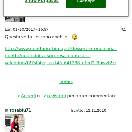
Show Purposes
I Accept
Lun, 01/30/2017 - 16:57
#4
Questa volta... ci sono anch'io ...
http://www.ricettario-bimby.it/dessert-e-pralineria-
ricette/cuoricini-a-sorpresa-contest-s-
valentino/f27sh4yq-ea145-641298-cfcd2-9uwvf2zz
In cima
Accedi
o
registrati
per poter commentare
rosablu71
Iscritto : 12.11.2010