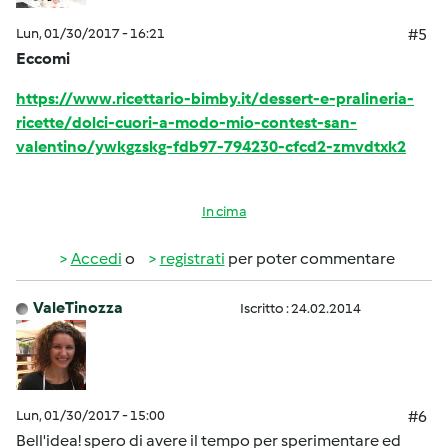
Lun, 01/30/2017 - 16:21
#5
Eccomi
https://www.ricettario-bimby.it/dessert-e-pralineria-
ricette/dolci-cuori-a-modo-mio-contest-san-
valentino/ywkgzskg-fdb97-794230-cfcd2-zmvdtxk2
In cima
Accedi
o
registrati
per poter commentare
ValeTinozza
Iscritto : 24.02.2014
Lun, 01/30/2017 - 15:00
#6
Bell'idea! spero di avere il tempo per sperimentare ed