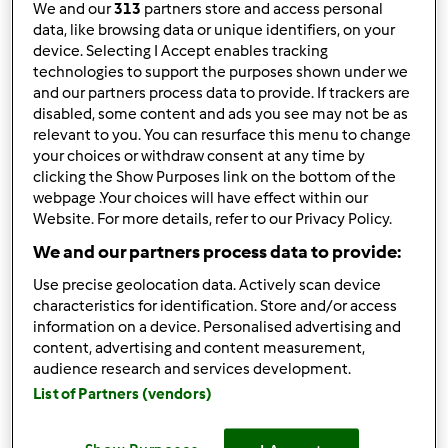
We and our
313
partners store and access personal
Accedi
o
registrati
per poter commentare
data, like browsing data or unique identifiers, on your
device. Selecting I Accept enables tracking
technologies to support the purposes shown under we
Magat
Iscritto : 26.03.2014
and our partners process data to provide. If trackers are
disabled, some content and ads you see may not be as
relevant to you. You can resurface this menu to change
your choices or withdraw consent at any time by
clicking the Show Purposes link on the bottom of the
Mar, 01/31/2017 - 12:42
#3
webpage .Your choices will have effect within our
http://www.ricettario-bimby.it/primi-piatti-
Website. For more details, refer to our Privacy Policy.
ricette/risotto-ai-gamberetti-profumati-e-grappa-
We and our partners process data to provide:
contest-svalentino/2y1qag1x-ea145-752619-cfcd2-
7ixb0vt7
Use precise geolocation data. Actively scan device
characteristics for identification. Store and/or access
information on a device. Personalised advertising and
In cima
content, advertising and content measurement,
audience research and services development.
Accedi
o
registrati
per poter commentare
List of Partners (vendors)
Magat
Iscritto : 26.03.2014