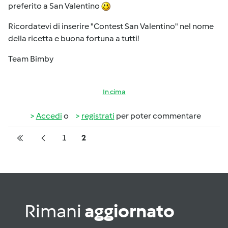
preferito a San Valentino
Ricordatevi di inserire "Contest San Valentino" nel nome
della ricetta e buona fortuna a tutti!
Team Bimby
In cima
Accedi
o
registrati
per poter commentare
Pagination
Pagina
Pagina
1
2
Prima pagina
Pagina precedente
Rimani
aggiornato