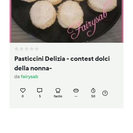
Pasticcini Delizia - contest dolci
della nonna-
da
fairysab
0
5
facile
--
50