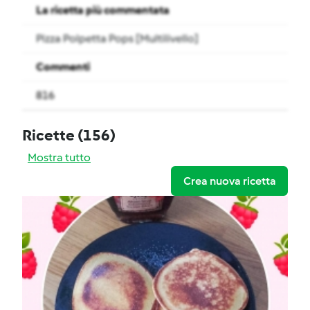
La ricetta più commentata
Pizza Polpetta Pops [Multilivello]
Commenti
816
Ricette
(156)
Mostra tutto
Crea nuova ricetta