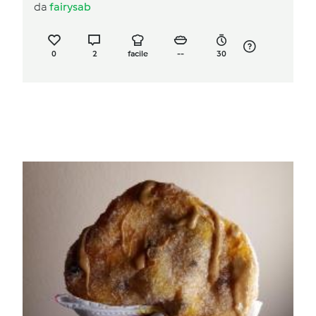
da
fairysab
0
2
facile
--
30