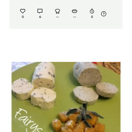
0
6
--
--
0