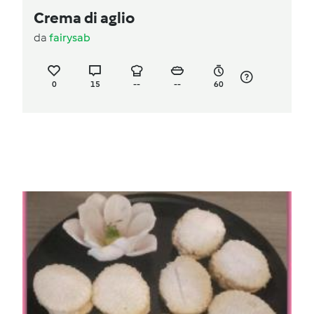
Crema di aglio
da
fairysab
0
15
--
--
60