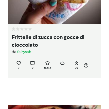
Frittelle di zucca con gocce di
cioccolato
da
fairysab
0
0
facile
--
20