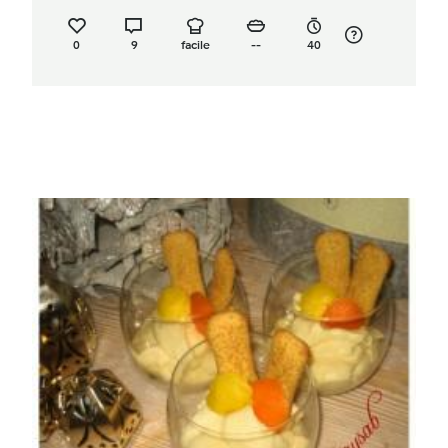
0
9
facile
--
40