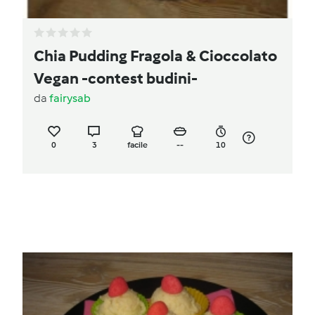
Chia Pudding Fragola & Cioccolato
Vegan -contest budini-
da
fairysab
0
3
facile
--
10