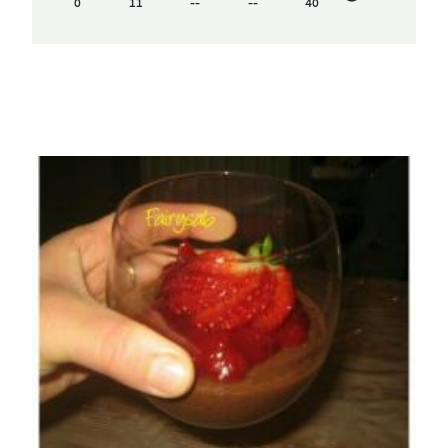
0
11
--
--
40