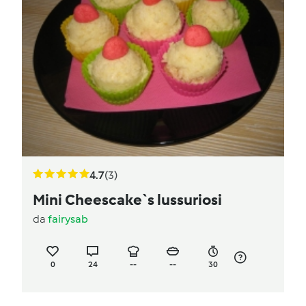
4.7
(3)
Mini Cheescake`s lussuriosi
da
fairysab
0
24
--
--
30