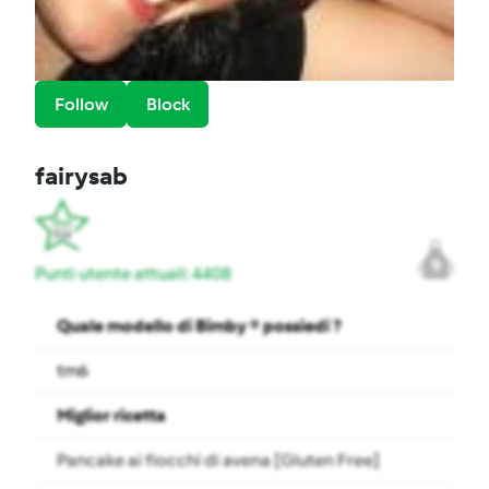
Follow
Block
fairysab
9
Punti utente attuali: 4408
Quale modello di Bimby ® possiedi ?
tm6
Miglior ricetta
Pancake ai fiocchi di avena [Gluten Free]