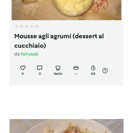
Mousse agli agrumi (dessert al
cucchiaio)
da
fairysab
0
0
facile
--
60