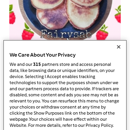
5.0
(6)
We Care About Your Privacy
Pancake ai fiocchi di avena
We and our
315
partners store and access personal
data, like browsing data or unique identifiers, on your
[Gluten Free]
device. Selecting I Accept enables tracking
da
fairysab
technologies to support the purposes shown under we
and our partners process data to provide. If trackers are
disabled, some content and ads you see may not be as
0
37
--
--
10
relevant to you. You can resurface this menu to change
your choices or withdraw consent at any time by
clicking the Show Purposes link on the bottom of the
webpage .Your choices will have effect within our
Website. For more details, refer to our Privacy Policy.