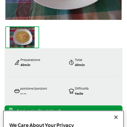
Preparazione
Total
40min
40min
porzione/porzioni
Difficoltà
--
--
facile
Bimby ® TM 6
Bimby ® TM 5
Bimby ® TM 31
We Care About Your Privacy