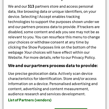
da
Sara.lo86
published: 27-01-2023
We and our
313
partners store and access personal
modificata: 08-02-2023
data, like browsing data or unique identifiers, on your
device. Selecting I Accept enables tracking
Aggiungi alle mie raccolte
technologies to support the purposes shown under we
and our partners process data to provide. If trackers are
condividi la ricetta
disabled, some content and ads you see may not be as
relevant to you. You can resurface this menu to change
your choices or withdraw consent at any time by
clicking the Show Purposes link on the bottom of the
webpage .Your choices will have effect within our
Website. For more details, refer to our Privacy Policy.
Ingredienti
We and our partners process data to provide:
Use precise geolocation data. Actively scan device
Ingredienti:
characteristics for identification. Store and/or access
350
grammi
broccoli,
Puliti
information on a device. Personalised advertising and
350
grammi
patate,
Pelate e tocchetti
content, advertising and content measurement,
1
porro
audience research and services development.
30
grammi
olio extravergine di oliva
List of Partners (vendors)
400
grammi
brodo vegetale