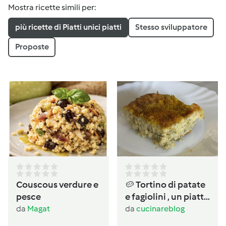
Mostra ricette simili per:
più ricette di Piatti unici piatti
Stesso sviluppatore
Proposte
Couscous verdure e
🥔 Tortino di patate
pesce
e fagiolini , un piatto
completo salvacena
da
Magat
da
cucinareblog