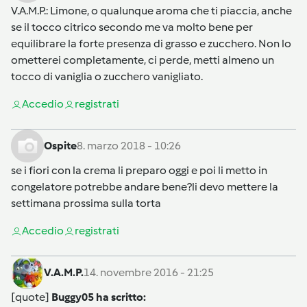
V.A.M.P.
: Limone, o qualunque aroma che ti piaccia, anche
se il tocco citrico secondo me va molto bene per
equilibrare la forte presenza di grasso e zucchero. Non lo
ometterei completamente, ci perde, metti almeno un
tocco di vaniglia o zucchero vanigliato.
Accedi
o
registrati
Ospite
8. marzo 2018 - 10:26
se i fiori con la crema li preparo oggi e poi li metto in
congelatore potrebbe andare bene?li devo mettere la
settimana prossima sulla torta
Accedi
o
registrati
V.A.M.P.
14. novembre 2016 - 21:25
[quote]
Buggy05 ha scritto: