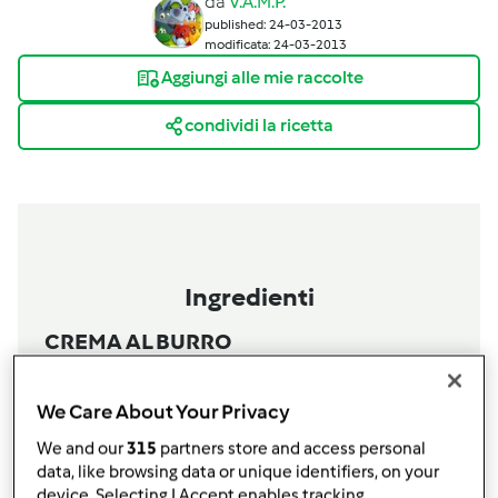
da
V.A.M.P.
published: 24-03-2013
modificata: 24-03-2013
Aggiungi alle mie raccolte
condividi la ricetta
Ingredienti
CREMA AL BURRO
125
g
burro
250
g
zucchero
We Care About Your Privacy
1
cucchiaio
LATTE (oppure panna)
We and our
315
partners store and access personal
AROMA ARANCIO
data, like browsing data or unique identifiers, on your
Aggiungi alla lista della spesa
device. Selecting I Accept enables tracking