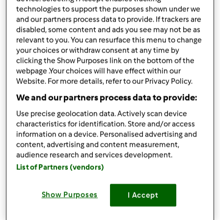
technologies to support the purposes shown under we
and our partners process data to provide. If trackers are
disabled, some content and ads you see may not be as
Accessori che ti serviranno
relevant to you. You can resurface this menu to change
your choices or withdraw consent at any time by
Spatola
clicking the Show Purposes link on the bottom of the
acquista
webpage .Your choices will have effect within our
Website. For more details, refer to our Privacy Policy.
We and our partners process data to provide:
Boccale Completo TM6
acquista
Use precise geolocation data. Actively scan device
characteristics for identification. Store and/or access
information on a device. Personalised advertising and
content, advertising and content measurement,
audience research and services development.
List of Partners (vendors)
Condividi
le tue attività
Show Purposes
I Accept
Questa ricetta mi interessa