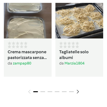
Crema mascarpone
Tagliatelle solo
pastorizzata senza
albumi
panna
da
zampap80
da
Marzia1804