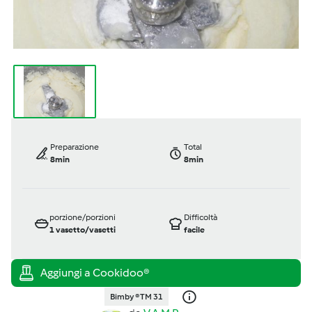
Preparazione
Total
8min
8min
porzione/porzioni
Difficoltà
1
vasetto/vasetti
facile
Bimby ® TM 31