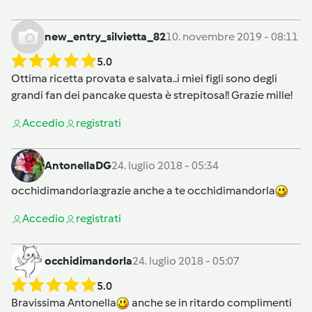
new_entry_silvietta_82
10. novembre 2019 - 08:11
5.0
Ottima ricetta provata e salvata..i miei figli sono degli
grandi fan dei pancake questa è strepitosa!! Grazie mille!
Accedi
o
registrati
AntonellaDG
24. luglio 2018 - 05:34
occhidimandorla
:grazie anche a te occhidimandorla
Accedi
o
registrati
occhidimandorla
24. luglio 2018 - 05:07
5.0
Bravissima Antonella
anche se in ritardo complimenti