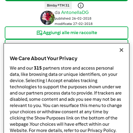
Bimby ® TM 31
da
AntonellaDG
published: 26-02-2018
modificata: 27-02-2018
Aggiungi alle mie raccolte
condividi la ricetta
Crea variante
We Care About Your Privacy
We and our
315
partners store and access personal
data, like browsing data or unique identifiers, on your
device. Selecting I Accept enables tracking
technologies to support the purposes shown under we
and our partners process data to provide. If trackers are
Ingredienti
disabled, some content and ads you see may not be as
relevant to you. You can resurface this menu to change
PANCAKE BANANA E CIOCCOLATO
your choices or withdraw consent at any time by
clicking the Show Purposes link on the bottom of the
(CONTEST CIOCCOLATO A COLAZIONE)
webpage .Your choices will have effect within our
Website. For more details, refer to our Privacy Policy.
140
grammi
banana,
matura