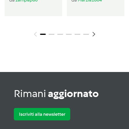
panna
Rimani
aggiornato
Iscriviti alla newsletter