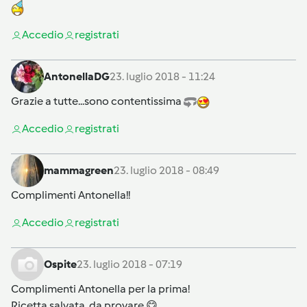
Accedi
o
registrati
AntonellaDG
23. luglio 2018 - 11:24
Grazie a tutte...sono contentissima
Accedi
o
registrati
mammagreen
23. luglio 2018 - 08:49
Complimenti Antonella!!
Accedi
o
registrati
Ospite
23. luglio 2018 - 07:19
Complimenti Antonella per la prima!
Ricetta salvata, da provare 😋