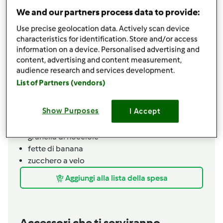
250
grammi
latte intero
We and our partners process data to provide:
1
uovo
Use precise geolocation data. Actively scan device
15
grammi
burro
characteristics for identification. Store and/or access
250
grammi
farina tipo 00
information on a device. Personalised advertising and
30
grammi
zucchero
content, advertising and content measurement,
20
grammi
cacao amaro in polvere
audience research and services development.
1
cucchiaino
lievito per dolci
List of Partners (vendors)
Per guarnire
Show Purposes
I Accept
sciroppo d'acero
crema al cioccolato
granella di nocciole
fette di banana
zucchero a velo
Aggiungi alla lista della spesa
Accessori che ti serviranno