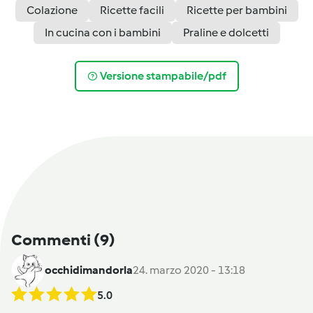
Colazione
Ricette facili
Ricette per bambini
In cucina con i bambini
Praline e dolcetti
Versione stampabile/pdf
Commenti
(9)
occhidimandorla
24. marzo 2020 - 13:18
5.0