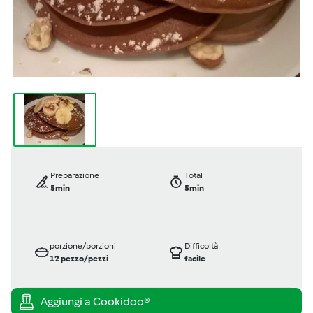
Preparazione
Total
5min
5min
porzione/porzioni
Difficoltà
12
pezzo/pezzi
facile