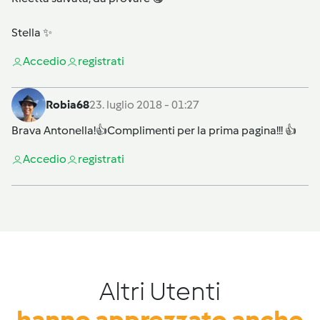
Stella ✨
Accedi
o
registrati
Robia68
23. luglio 2018 - 01:27
Brava Antonella!👍Complimenti per la prima pagina!!! 👍
Accedi
o
registrati
Altri Utenti
hanno apprezzato anche