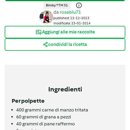
Bimby ® TM 31
da
rosablu71
published: 12-12-2013
modificata: 23-01-2014
Aggiungi alle mie raccolte
condividi la ricetta
Ingredienti
Per polpette
400
grammi
carne di manzo tritata
60
grammi
di grana a pezzi
40
grammi
di pane raffermo