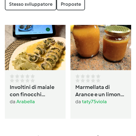
Stesso sviluppatore
Proposte
Involtini di maiale
Marmellata di
con finocchi
Arance e un limone
prezzemolati
con buccia
da
Arabella
da
taty75viola