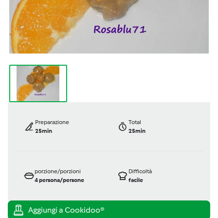
Preparazione
Total
25min
25min
porzione/porzioni
Difficoltà
4
persona/persone
facile