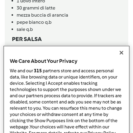
1
uovo intero
30
grammi
di latte
mezza buccia di arancia
pepe bianco q.b
sale q.b
PER SALSA
1
arancia grossa non trattata,
succo
30
grammi
di cipolla
We Care About Your Privacy
350
grammi
di liquidi tra' succo arancia e brodo
30
grammi
di olio oliva
We and our
315
partners store and access personal
10
grammi
di maizena o farina
data, like browsing data or unique identifiers, on your
device. Selecting I Accept enables tracking
Aggiungi alla lista della spesa
technologies to support the purposes shown under we
and our partners process data to provide. If trackers are
disabled, some content and ads you see may not be as
relevant to you. You can resurface this menu to change
Accessori che ti serviranno
your choices or withdraw consent at any time by
clicking the Show Purposes link on the bottom of the
Varoma
webpage .Your choices will have effect within our
acquista