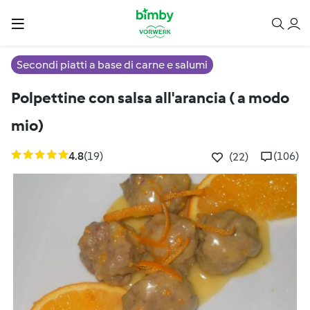
Secondi piatti a base di carne e salumi
Polpettine con salsa all'arancia ( a modo
mio)
4.8
(19)
(106)
(22)