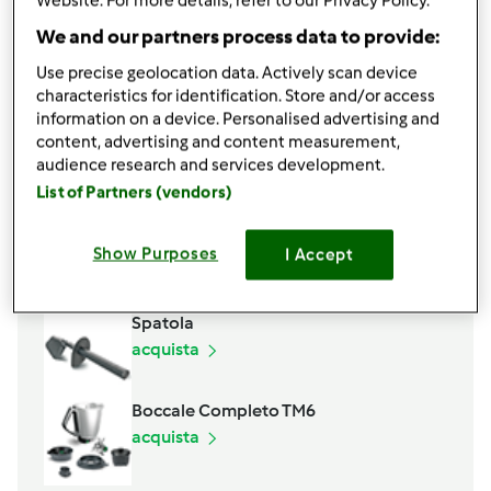
Website. For more details, refer to our Privacy Policy.
d&#039;oliva (ben sgocciolato)
We and our partners process data to provide:
5 filetti d&#039;acciughe sott&#039;olio
10
capperi,
dissalati
Use precise geolocation data. Actively scan device
characteristics for identification. Store and/or access
20 gr succo di limone (mezzo limone)
information on a device. Personalised advertising and
1 uovo intero e 1 tuorlo
content, advertising and content measurement,
300 gr olio di semi di girasole
audience research and services development.
Aggiungi alla lista della spesa
List of Partners (vendors)
Show Purposes
I Accept
Accessori che ti serviranno
Spatola
acquista
Boccale Completo TM6
acquista