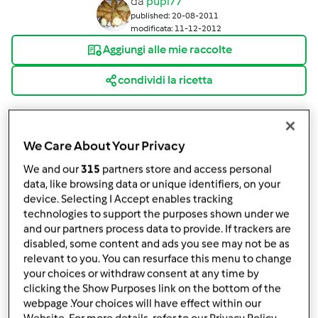
da
pupi77
published: 20-08-2011
modificata: 11-12-2012
Aggiungi alle mie raccolte
condividi la ricetta
We Care About Your Privacy
We and our
315
partners store and access personal
data, like browsing data or unique identifiers, on your
Ingredienti
device. Selecting I Accept enables tracking
x carne:
technologies to support the purposes shown under we
600 gr girello di vitello
and our partners process data to provide. If trackers are
disabled, some content and ads you see may not be as
1
cucchiaino
dado vegetale Bimby
relevant to you. You can resurface this menu to change
mezza cipolla,1 carota,1 gambo sedano
your choices or withdraw consent at any time by
900 gr acqua
clicking the Show Purposes link on the bottom of the
x salsa tonnata:
webpage .Your choices will have effect within our
3 scatolette da 80 gr di tonno in olio