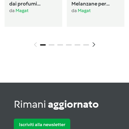
dai profumi
Melanzane per
Ogliastrini
antipasto /conserva
da
Magat
da
Magat
per l’inverno
Rimani
aggiornato
Iscriviti alla newsletter