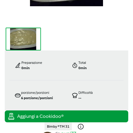
Preparazione
Total
0min
0min
porzione/porzioni
Difficoltà
6
porzione/porzioni
--
Bimby ® TM 31