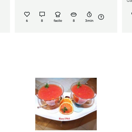
d
6
8
facile
8
3min