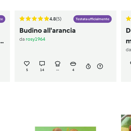
4.8
(5)
te
Testata ufficialmente
Budino all'arancia
D
da
rosy1964
m
d
5
14
--
4