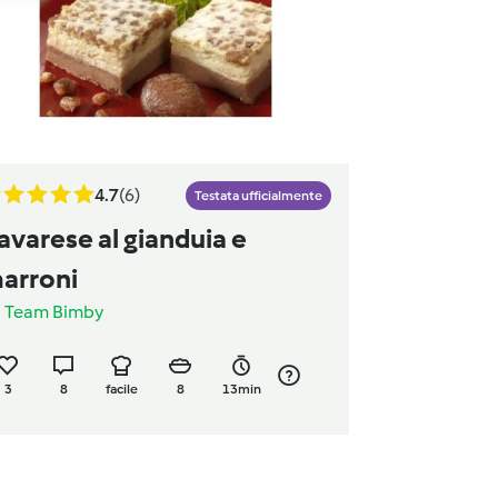
4.7
(6)
Testata ufficialmente
avarese al gianduia e
arroni
a
Team Bimby
3
8
facile
8
13min