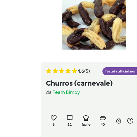
4.6
(5)
Testata ufficialmen
Churros (carnevale)
da
Team Bimby
6
11
facile
40