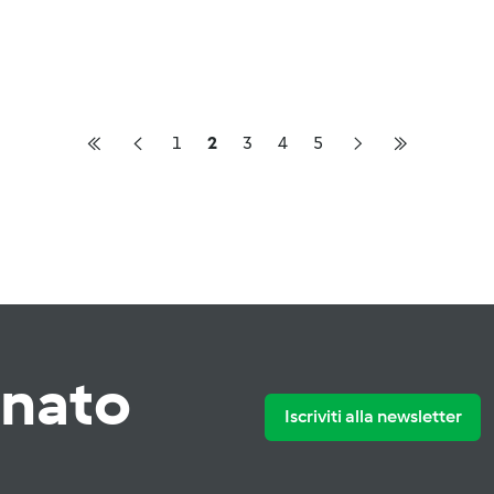
1
2
3
4
5
rnato
Iscriviti alla newsletter