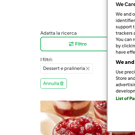
We Care
We and 
identifie
support t
Adatta la ricerca
Risul
trackers 
You can r
Filtro
12
by clicki
have effe
I filtri:
We and 
Dessert e pralineria
Use preci
Store and
Annulla
advertis
develop
List of P