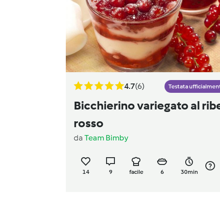
4.7
(6)
Testata ufficialmen
Bicchierino variegato al rib
rosso
da
Team Bimby
14
9
facile
6
30min