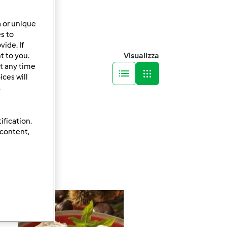
a or unique
es to
ide. If
Visualizza
t to you.
t any time
ces will
.
ification.
 content,