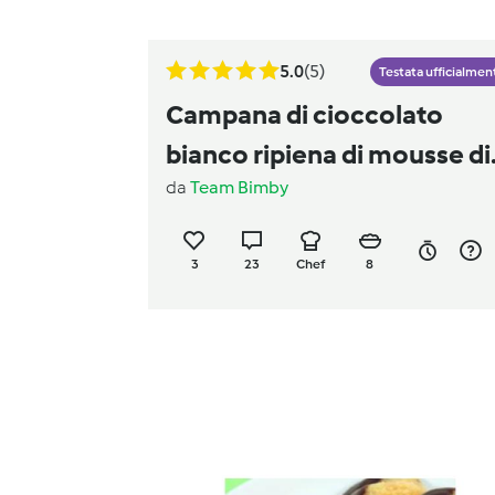
5.0
(5)
Testata ufficialmen
Campana di cioccolato
bianco ripiena di mousse di
da
Team Bimby
viole
3
23
Chef
8