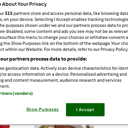
 About Your Privacy
4.930
Risultati
our
315
partners store and access personal data, like browsing dat
rs, on your device. Selecting I Accept enables tracking technologi
he purposes shown under we and our partners process data to prov
tati per pagina:
Ordina per:
are disabled, some content and ads you see may not be as relevan
esurface this menu to change your choices or withdraw consent a
Predefinito
ng the Show Purposes link on the bottom of the webpage .Your choi
ct within our Website. For more details, refer to our Privacy Policy
our partners process data to provide:
se geolocation data. Actively scan device characteristics for ident
/or access information on a device. Personalised advertising and
ing and content measurement, audience research and services
ment.
artners (vendors)
Show Purposes
I Accept