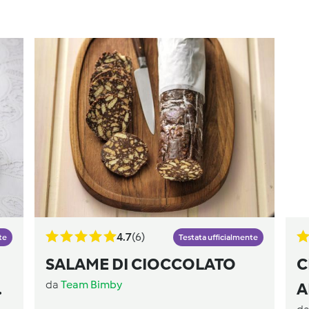
4.7
(6)
te
Testata ufficialmente
SALAME DI CIOCCOLATO
C
da
Team Bimby
A