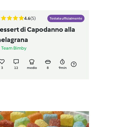
4.6
(5)
Testata ufficialmente
essert di Capodanno alla
elagrana
a
Team Bimby
3
12
medio
8
9min