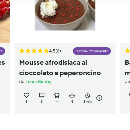
4.5
(6)
te
Testata ufficialmente
es
Mousse afrodisiaca al
B
cioccolato e peperoncino
m
da
Team Bimby
d
5
9
--
4
5min