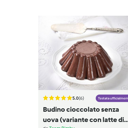
5.0
(6)
Testata ufficialmen
Budino cioccolato senza
uova (variante con latte di