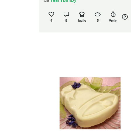
da
Team Bimby
soia)
4
8
facile
5
9min