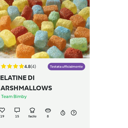
4.8
(4)
Testata ufficialmente
ELATINE DI
ARSHMALLOWS
a
Team Bimby
19
15
facile
8