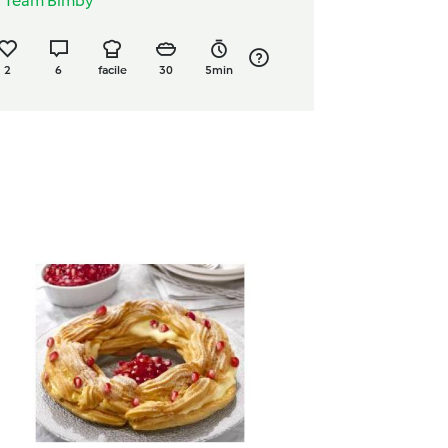
a
Team Bimby
2
6
facile
30
5min