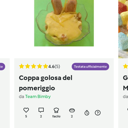
4.6
(5)
te
Testata ufficialmente
Coppa golosa del
G
pomeriggio
M
da
Team Bimby
d
5
2
facile
2